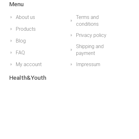
Menu
About us
Terms and
conditions
Products
Privacy policy
Blog
Shipping and
FAQ
payment
My account
Impressum
Health&Youth
+36 30 211 1979info@healthandyouth.hu
ugyfelszolgalat@healthandyouth.hu
Social