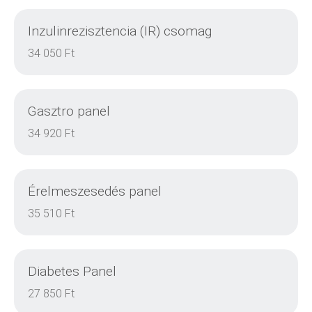
Inzulinrezisztencia (IR) csomag
DETAILS
34 050 Ft
Gasztro panel
DETAILS
34 920 Ft
Érelmeszesedés panel
DETAILS
35 510 Ft
Diabetes Panel
DETAILS
27 850 Ft