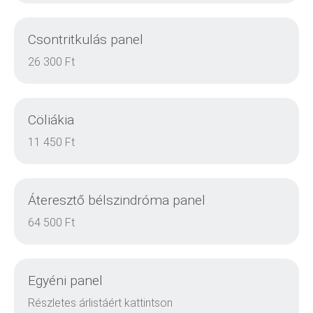
Csontritkulás panel
DETAILS
26 300 Ft
Cöliákia
DETAILS
11 450 Ft
Áteresztő bélszindróma panel
DETAILS
64 500 Ft
Egyéni panel
DETAILS
Részletes árlistáért kattintson