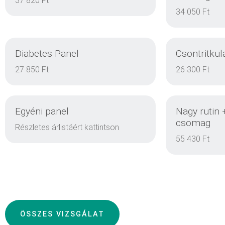
37 820 Ft
34 050 Ft
Diabetes Panel
Csontritkul
DETAILS
27 850 Ft
26 300 Ft
Egyéni panel
Nagy rutin 
DETAILS
csomag
Részletes árlistáért kattintson
55 430 Ft
DETAILS
ÖSSZES VIZSGÁLAT