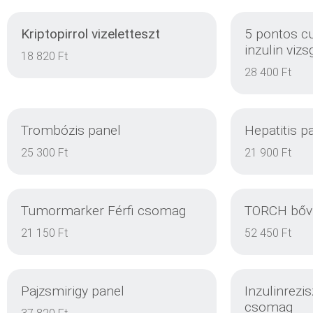
Kriptopirrol vizeletteszt
5 pontos c
inzulin vizs
18 820 Ft
28 400 Ft
Trombózis panel
Hepatitis p
25 300 Ft
21 900 Ft
Tumormarker Férfi csomag
TORCH bőví
DETAILS
21 150 Ft
52 450 Ft
Pajzsmirigy panel
Inzulinrezis
csomag
DETAILS