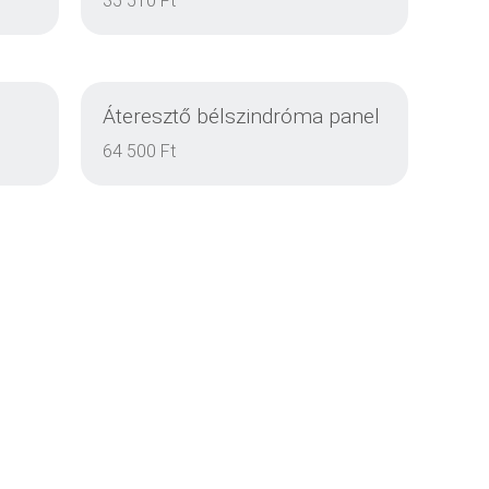
35 510 Ft
Áteresztő bélszindróma panel
DETAILS
64 500 Ft
DETAILS
DETAILS