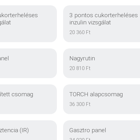
ukorterheléses
3 pontos cukorterheléses
gálat
inzulin vizsgálat
20 360 Ft
anel
Nagyrutin
20 810 Ft
tett csomag
TORCH alapcsomag
DETAILS
DETAILS
36 300 Ft
ztencia (IR)
Gasztro panel
DETAILS
DETAILS