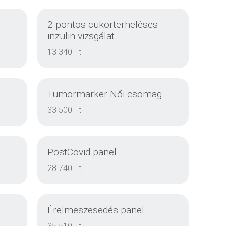
2 pontos cukorterheléses
inzulin vizsgálat
13 340 Ft
Tumormarker Női csomag
33 500 Ft
PostCovid panel
DETAILS
28 740 Ft
Érelmeszesedés panel
DETAILS