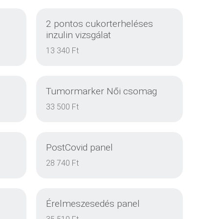
2 pontos cukorterheléses
inzulin vizsgálat
13 340 Ft
Tumormarker Női csomag
33 500 Ft
PostCovid panel
DETAILS
28 740 Ft
Érelmeszesedés panel
DETAILS