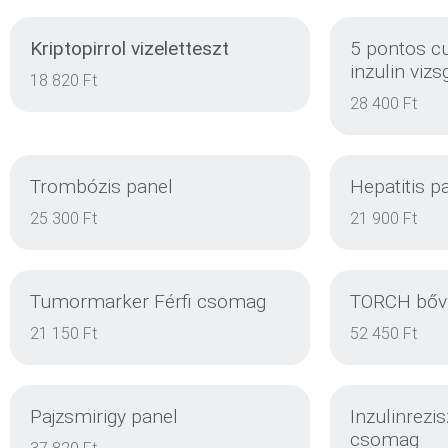
Kriptopirrol vizeletteszt
5 pontos c
inzulin vizs
18 820 Ft
28 400 Ft
Trombózis panel
Hepatitis p
25 300 Ft
21 900 Ft
Tumormarker Férfi csomag
TORCH bőví
DETAILS
21 150 Ft
52 450 Ft
Pajzsmirigy panel
Inzulinrezis
csomag
DETAILS