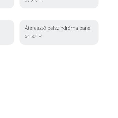
35 510 Ft
Áteresztő bélszindróma panel
DETAILS
64 500 Ft
DETAILS
DETAILS