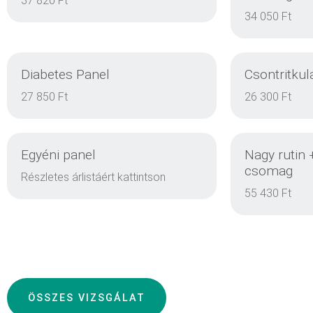
37 820 Ft
34 050 Ft
Diabetes Panel
Csontritkul
DETAILS
27 850 Ft
26 300 Ft
Egyéni panel
Nagy rutin 
DETAILS
csomag
Részletes árlistáért kattintson
55 430 Ft
DETAILS
ÖSSZES VIZSGÁLAT