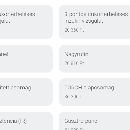
ukorterheléses
3 pontos cukorterheléses
gálat
inzulin vizsgálat
20 360 Ft
anel
Nagyrutin
20 810 Ft
tett csomag
TORCH alapcsomag
DETAILS
DETAILS
36 300 Ft
ztencia (IR)
Gasztro panel
DETAILS
DETAILS