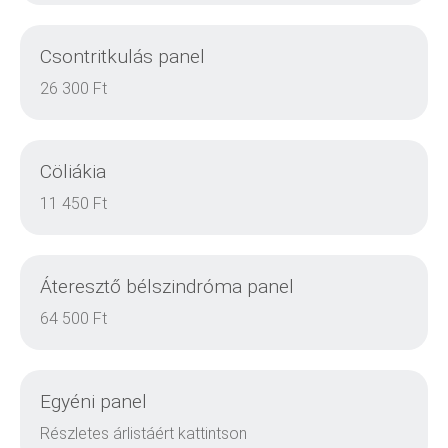
Csontritkulás panel
DETAILS
26 300 Ft
Cöliákia
DETAILS
11 450 Ft
Áteresztő bélszindróma panel
DETAILS
64 500 Ft
Egyéni panel
DETAILS
Részletes árlistáért kattintson