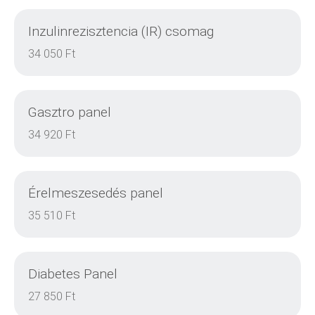
Inzulinrezisztencia (IR) csomag
DETAILS
34 050 Ft
Gasztro panel
DETAILS
34 920 Ft
Érelmeszesedés panel
DETAILS
35 510 Ft
Diabetes Panel
DETAILS
27 850 Ft