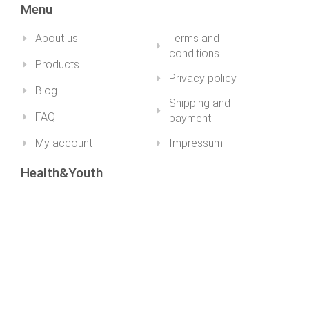
Menu
About us
Terms and
conditions
Products
Privacy policy
Blog
Shipping and
FAQ
payment
My account
Impressum
Health&Youth
+36 30 211 1979info@healthandyouth.hu
ugyfelszolgalat@healthandyouth.hu
Social