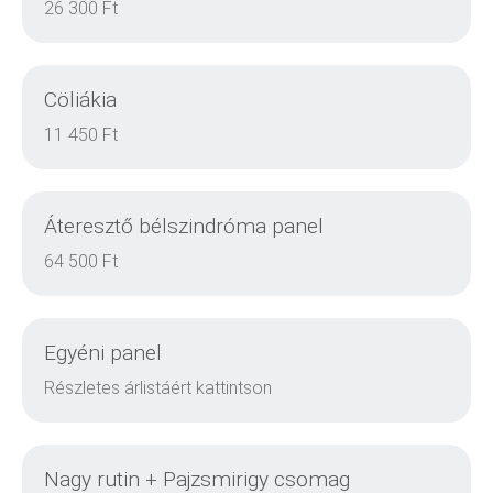
26 300 Ft
Cöliákia
DETAILS
11 450 Ft
Áteresztő bélszindróma panel
DETAILS
64 500 Ft
Egyéni panel
DETAILS
Részletes árlistáért kattintson
Nagy rutin + Pajzsmirigy csomag