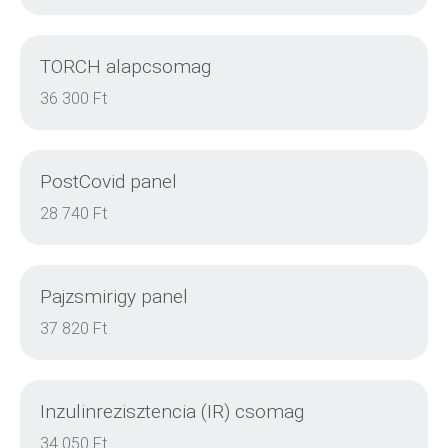
TORCH alapcsomag
DETAILS
36 300 Ft
PostCovid panel
DETAILS
28 740 Ft
Pajzsmirigy panel
DETAILS
37 820 Ft
Inzulinrezisztencia (IR) csomag
DETAILS
34 050 Ft