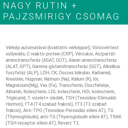
NAGY RUTIN +
PAJZSMIRIGY CSOMAG
Vérkép automatával (kvalitatív vérképpel), Vörösvértest
süllyedés, C reaktív protein (CRP), Vércukor, Aszpartát-
aminotranszferáz (ASAT, GOT), Alanin-aminotranszferáz
(ALAT, GPT), Gamma-glutamiltranszferáz (GGT), Alkalikus
foszfatáz (ALP), LDH, CK, Összes bilirubin, Karbamid,
Kreatinin, Húgysav, Nátrium (Na), Kálium (K), lór,
Magnézium(Mg), Vas (Fe), Transzferrin, Összfehérje,
Albumin, Koleszterin, LDL koleszterin, HDL koleszterin,
Triglicerid, T. vizelet+ üledék, TSH (Tireoidea-Stimuláló
Hormon), fT4 (T4 szabad frakció), fT3 (T3 szabad
frakció), Anti-TPO (Tireoidea-Peroxidáz elleni AT), TG
(Thyreoglobulin), anti-TG (Thyeroglobulin elleni AT), TRAK
(TSH-receptor elleni AT), Reverz T3,