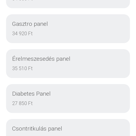
Gasztro panel
DETAILS
34 920 Ft
Érelmeszesedés panel
DETAILS
35 510 Ft
Diabetes Panel
DETAILS
27 850 Ft
Csontritkulás panel
DETAILS