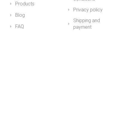
Products
Privacy policy
Blog
Shipping and
FAQ
payment
My account
Impressum
Health&Youth
+36 30 211 1979info@healthandyouth.hu
ugyfelszolgalat@healthandyouth.hu
Social
Newsletter
Subscribe to our newsletter for news and discounts!