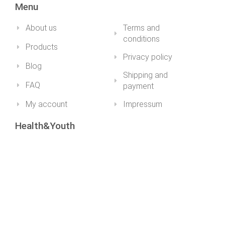
Menu
About us
Terms and
conditions
Products
Privacy policy
Blog
Shipping and
FAQ
payment
My account
Impressum
Health&Youth
+36 30 211 1979info@healthandyouth.hu
ugyfelszolgalat@healthandyouth.hu
Social