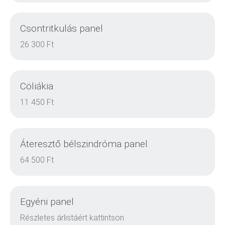
Csontritkulás panel
DETAILS
26 300 Ft
Cöliákia
DETAILS
11 450 Ft
Áteresztő bélszindróma panel
DETAILS
64 500 Ft
Egyéni panel
DETAILS
Részletes árlistáért kattintson