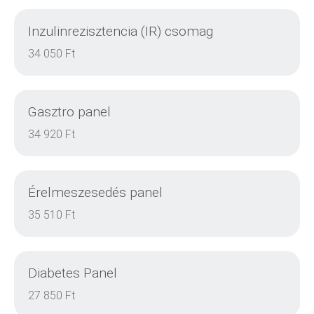
Inzulinrezisztencia (IR) csomag
DETAILS
34 050 Ft
Gasztro panel
DETAILS
34 920 Ft
Érelmeszesedés panel
DETAILS
35 510 Ft
Diabetes Panel
DETAILS
27 850 Ft