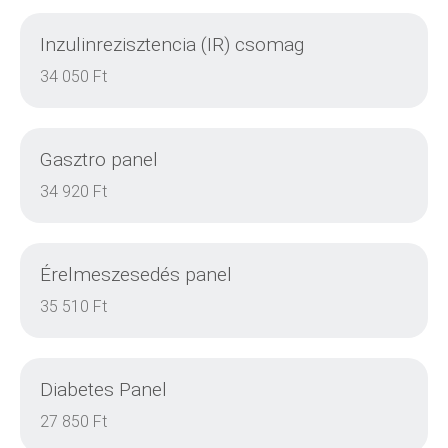
Inzulinrezisztencia (IR) csomag
DETAILS
34 050 Ft
Gasztro panel
DETAILS
34 920 Ft
Érelmeszesedés panel
DETAILS
35 510 Ft
Diabetes Panel
DETAILS
27 850 Ft