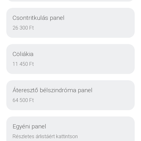
Csontritkulás panel
DETAILS
26 300 Ft
Cöliákia
DETAILS
11 450 Ft
Áteresztő bélszindróma panel
DETAILS
64 500 Ft
Egyéni panel
DETAILS
Részletes árlistáért kattintson