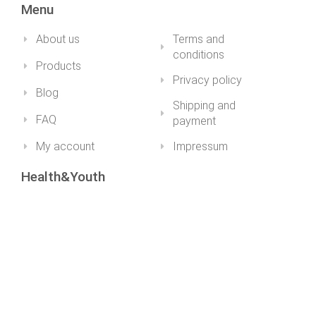
Menu
About us
Terms and
conditions
Products
Privacy policy
Blog
Shipping and
FAQ
payment
My account
Impressum
Health&Youth
+36 30 211 1979info@healthandyouth.hu
ugyfelszolgalat@healthandyouth.hu
Social