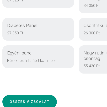
37 820 Ft
34 050 Ft
Diabetes Panel
Csontritkul
DETAILS
27 850 Ft
26 300 Ft
Egyéni panel
Nagy rutin 
DETAILS
csomag
Részletes árlistáért kattintson
55 430 Ft
DETAILS
ÖSSZES VIZSGÁLAT