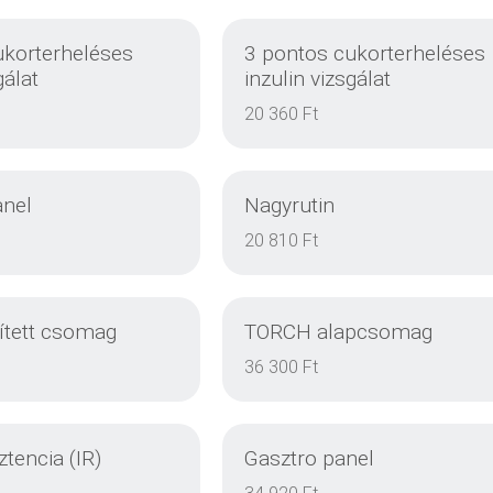
ukorterheléses
3 pontos cukorterheléses
gálat
inzulin vizsgálat
20 360 Ft
anel
Nagyrutin
20 810 Ft
tett csomag
TORCH alapcsomag
DETAILS
DETAILS
36 300 Ft
ztencia (IR)
Gasztro panel
DETAILS
DETAILS