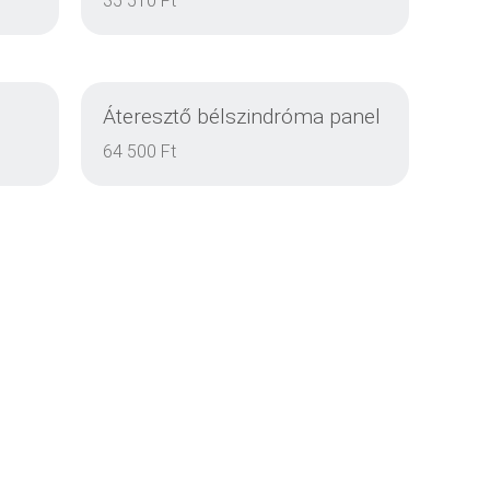
35 510 Ft
Áteresztő bélszindróma panel
DETAILS
64 500 Ft
DETAILS
DETAILS