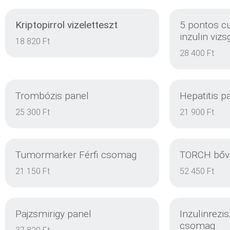
Kriptopirrol vizeletteszt
5 pontos c
inzulin vizs
18 820 Ft
28 400 Ft
Trombózis panel
Hepatitis p
25 300 Ft
21 900 Ft
Tumormarker Férfi csomag
TORCH bőví
DETAILS
21 150 Ft
52 450 Ft
Pajzsmirigy panel
Inzulinrezis
csomag
DETAILS