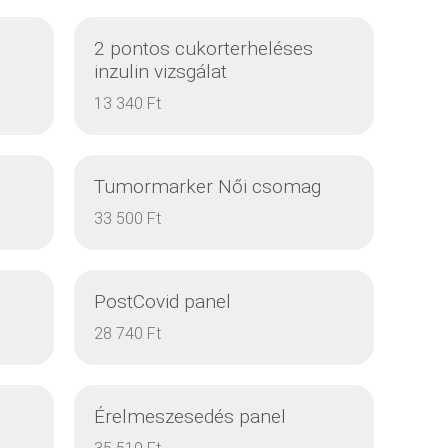
2 pontos cukorterheléses
inzulin vizsgálat
13 340 Ft
Tumormarker Női csomag
33 500 Ft
PostCovid panel
DETAILS
28 740 Ft
Érelmeszesedés panel
DETAILS