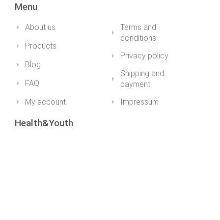
Menu
About us
Terms and
conditions
Products
Privacy policy
Blog
Shipping and
FAQ
payment
My account
Impressum
Health&Youth
+36 30 211 1979info@healthandyouth.hu
ugyfelszolgalat@healthandyouth.hu
Social