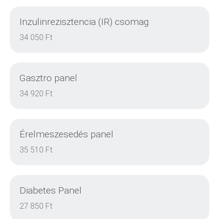
Inzulinrezisztencia (IR) csomag
DETAILS
34 050 Ft
Gasztro panel
DETAILS
34 920 Ft
Érelmeszesedés panel
DETAILS
35 510 Ft
Diabetes Panel
DETAILS
27 850 Ft