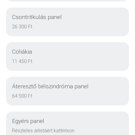
Csontritkulás panel
DETAILS
26 300 Ft
Cöliákia
DETAILS
11 450 Ft
Áteresztő bélszindróma panel
DETAILS
64 500 Ft
Egyéni panel
DETAILS
Részletes árlistáért kattintson