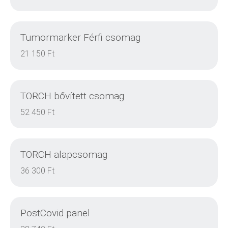
Tumormarker Férfi csomag
DETAILS
21 150 Ft
TORCH bővített csomag
DETAILS
52 450 Ft
TORCH alapcsomag
DETAILS
36 300 Ft
PostCovid panel
DETAILS