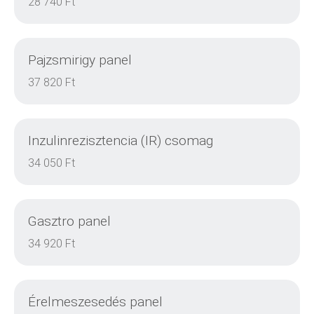
28 740 Ft
Pajzsmirigy panel
DETAILS
37 820 Ft
Inzulinrezisztencia (IR) csomag
DETAILS
34 050 Ft
Gasztro panel
DETAILS
34 920 Ft
Érelmeszesedés panel