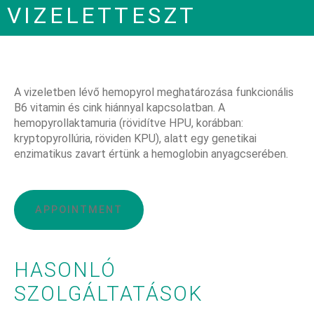
VIZELETTESZT
A vizeletben lévő hemopyrol meghatározása funkcionális
B6 vitamin és cink hiánnyal kapcsolatban. A
hemopyrollaktamuria (rövidítve HPU, korábban:
kryptopyrollúria, röviden KPU), alatt egy genetikai
enzimatikus zavart értünk a hemoglobin anyagcserében.
APPOINTMENT
HASONLÓ
SZOLGÁLTATÁSOK