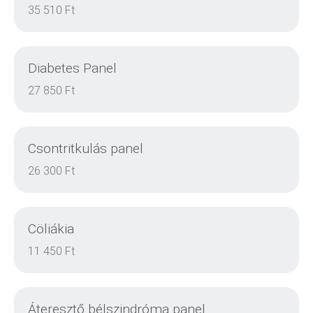
DETAILS
35 510 Ft
Diabetes Panel
DETAILS
27 850 Ft
Csontritkulás panel
DETAILS
26 300 Ft
Cöliákia
DETAILS
11 450 Ft
Áteresztő bélszindróma panel