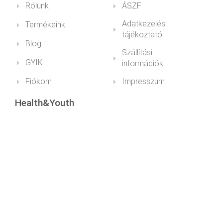
Rólunk
ÁSZF
Adatkezelési
Termékeink
tájékoztató
Blog
Szállítási
GYIK
információk
Fiókom
Impresszum
Health&Youth
+36 30 211 1979info@healthandyouth.hu
ugyfelszolgalat@healthandyouth.hu
Social
Hírlevél