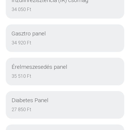
Inzulinrezisztencia (IR) csomag
RÉSZLETEK
34 050 Ft
Gasztro panel
RÉSZLETEK
34 920 Ft
Érelmeszesedés panel
RÉSZLETEK
35 510 Ft
Diabetes Panel
RÉSZLETEK
27 850 Ft