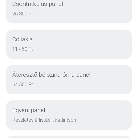
Csontritkulás panel
RÉSZLETEK
26 300 Ft
Cöliákia
RÉSZLETEK
11 450 Ft
Áteresztő bélszindróma panel
RÉSZLETEK
64 500 Ft
Egyéni panel
RÉSZLETEK
Részletes árlistáért kattintson