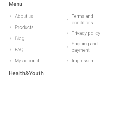
Menu
About us
Terms and
conditions
Products
Privacy policy
Blog
Shipping and
FAQ
payment
My account
Impressum
Health&Youth
+36 30 211 1979info@healthandyouth.hu
ugyfelszolgalat@healthandyouth.hu
Social