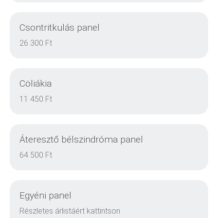
Csontritkulás panel
DETAILS
26 300 Ft
Cöliákia
DETAILS
11 450 Ft
Áteresztő bélszindróma panel
DETAILS
64 500 Ft
Egyéni panel
DETAILS
Részletes árlistáért kattintson