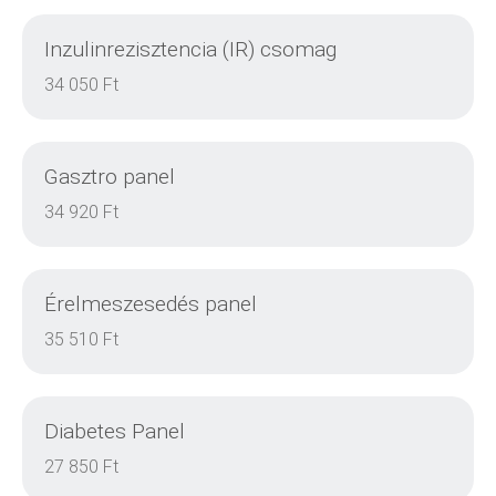
Inzulinrezisztencia (IR) csomag
DETAILS
34 050 Ft
Gasztro panel
DETAILS
34 920 Ft
Érelmeszesedés panel
DETAILS
35 510 Ft
Diabetes Panel
DETAILS
27 850 Ft