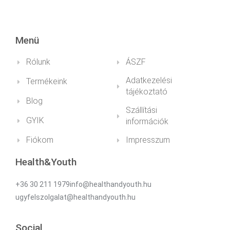
Menü
Rólunk
ÁSZF
Adatkezelési
Termékeink
tájékoztató
Blog
Szállítási
GYIK
információk
Fiókom
Impresszum
Health&Youth
+36 30 211 1979info@healthandyouth.hu
ugyfelszolgalat@healthandyouth.hu
Social