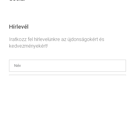
Hírlevél
Iratkozz fel hírlevelünkre az újdonságokért és
kedvezményekért!
Az
Adatkezelési tájékoztatót
megértettem és hozzájárulok, hogy
a Health and Youth Kft. az általam megadott e-mail címemre –
hozzájárulásom visszavonásig – hírlevelet küldjön.