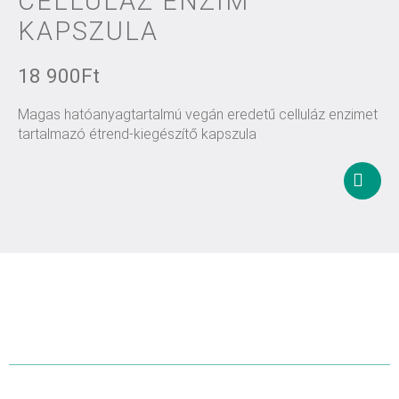
CELLULÁZ ENZIM
KAPSZULA
18 900
Ft
Magas hatóanyagtartalmú vegán eredetű celluláz enzimet
tartalmazó étrend-kiegészítő kapszula
Kosár
tesze