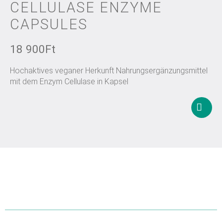
CELLULASE ENZYME
CAPSULES
18 900
Ft
Hochaktives veganer Herkunft Nahrungsergänzungsmittel
mit dem Enzym Cellulase in Kapsel
In
den
Waren