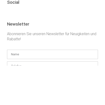
Social
Newsletter
Abonnieren Sie unseren Newsletter für Neuigkeiten und
Rabatte!
Ich habe die
die Informationen zur Datenverwaltung
verstanden
und bin damit einverstanden, dass Health and Youth Kft. einen
Newsletter an die von mir angegebene E-Mail-Adresse sendet – bis
zum Widerruf meiner Einwilligung.