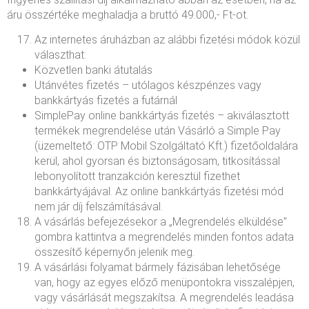
áru összértéke meghaladja a bruttó 49.000,- Ft-ot.
Az internetes áruházban az alábbi fizetési módok közül
választhat:
Közvetlen banki átutalás
Utánvétes fizetés – utólagos készpénzes vagy
bankkártyás fizetés a futárnál
SimplePay online bankkártyás fizetés – akiválasztott
termékek megrendelése után Vásárló a Simple Pay
(üzemeltető: OTP Mobil Szolgáltató Kft.) fizetőoldalára
kerül, ahol gyorsan és biztonságosam, titkosítással
lebonyolított tranzakción keresztül fizethet
bankkártyájával. Az online bankkártyás fizetési mód
nem jár díj felszámításával.
A vásárlás befejezésekor a „Megrendelés elküldése”
gombra kattintva a megrendelés minden fontos adata
összesítő képernyőn jelenik meg.
A vásárlási folyamat bármely fázisában lehetősége
van, hogy az egyes előző menüpontokra visszalépjen,
vagy vásárlását megszakítsa. A megrendelés leadása