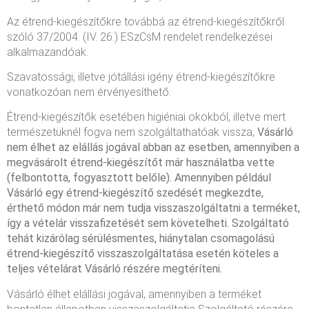
Az étrend-kiegészítőkre továbbá az étrend-kiegészítőkről
szóló 37/2004. (IV. 26.) ESzCsM rendelet rendelkezései
alkalmazandóak.
Szavatossági, illetve jótállási igény étrend-kiegészítőkre
vonatkozóan nem érvényesíthető.
Étrend-kiegészítők esetében higiéniai okokból, illetve mert
természetüknél fogva nem szolgáltathatóak vissza,
Vásárló
nem élhet az elállás jogával abban az esetben, amennyiben a
megvásárolt étrend-kiegészítőt már használatba vette
(felbontotta, fogyasztott belőle).
Amennyiben például
Vásárló egy étrend-kiegészítő szedését megkezdte,
érthető módon már nem tudja visszaszolgáltatni a terméket,
így a vételár visszafizetését sem követelheti.
Szolgáltató
tehát kizárólag sérülésmentes, hiánytalan csomagolású
étrend-kiegészítő visszaszolgáltatása esetén köteles a
teljes vételárat Vásárló részére megtéríteni.
Vásárló élhet elállási jogával, amennyiben a terméket