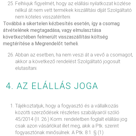
Felhívjuk figyelmét, hogy az elállási nyilatkozat közlése
nélkül át nem vett termékek kiszállítási díját Szolgáltató
nem köteles visszatéríteni.
Továbbá a sikertelen kézbesítés esetén, így a csomag
átvételének megtagadása, vagy elmulasztása
következtében felmerült visszaszállítási költség
megtérítése a Megrendelőt terheli.
Abban az esetben, ha nem veszi át a vevő a csomagot,
akkor a következő rendelést Szolgáltató jogosult
elutasítani.
4. AZ ELÁLLÁS JOGA
Tájékoztatjuk, hogy a fogyasztó és a vállalkozás
közötti szerződések részletes szabályairól szóló
45/2014 (II. 26.) Korm. rendeletben foglalt elállási jog
csak azon vásárlókat illet meg, akik a Ptk. szerint
fogyasztónak minősülnek. A Ptk. 8:1. § (1)