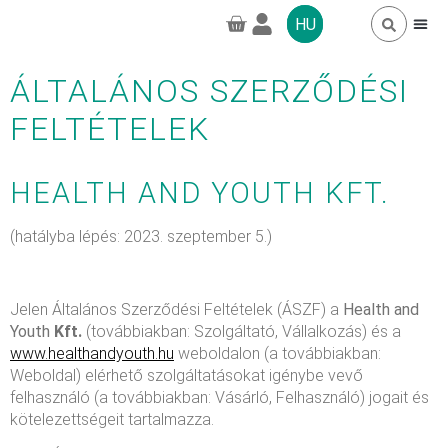
HU
ÁLTALÁNOS SZERZŐDÉSI
TAGSÁGOK, 
GYAKORI 
GREENPRO CB
FELTÉTELEK
HEALTH AND YOUTH KFT.
(hatályba lépés: 2023. szeptember 5.)
Jelen Általános Szerződési Feltételek (ÁSZF) a
Health and
Youth
Kft.
(továbbiakban: Szolgáltató, Vállalkozás) és a
www.healthandyouth.hu
weboldalon (a továbbiakban:
Weboldal) elérhető szolgáltatásokat igénybe vevő
felhasználó (a továbbiakban: Vásárló, Felhasználó) jogait és
kötelezettségeit tartalmazza.