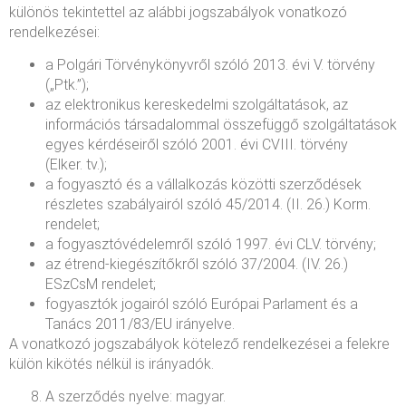
különös tekintettel az alábbi jogszabályok vonatkozó
rendelkezései:
a Polgári Törvénykönyvről szóló 2013. évi V. törvény
(„Ptk.”);
az elektronikus kereskedelmi szolgáltatások, az
információs társadalommal összefüggő szolgáltatások
egyes kérdéseiről szóló 2001. évi CVIII. törvény
(Elker. tv.);
a fogyasztó és a vállalkozás közötti szerződések
részletes szabályairól szóló 45/2014. (II. 26.) Korm.
rendelet;
a fogyasztóvédelemről szóló 1997. évi CLV. törvény;
az étrend-kiegészítőkről szóló 37/2004. (IV. 26.)
ESzCsM rendelet;
fogyasztók jogairól szóló Európai Parlament és a
Tanács 2011/83/EU irányelve.
A vonatkozó jogszabályok kötelező rendelkezései a felekre
külön kikötés nélkül is irányadók.
A szerződés nyelve: magyar.