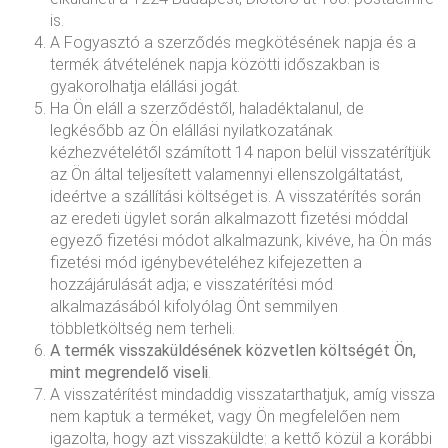
is.
A Fogyasztó a szerződés megkötésének napja és a
termék átvételének napja közötti időszakban is
gyakorolhatja elállási jogát.
Ha Ön eláll a szerződéstől, haladéktalanul, de
legkésőbb az Ön elállási nyilatkozatának
kézhezvételétől számított 14 napon belül visszatérítjük
az Ön által teljesített valamennyi ellenszolgáltatást,
ideértve a szállítási költséget is. A visszatérítés során
az eredeti ügylet során alkalmazott fizetési móddal
egyező fizetési módot alkalmazunk, kivéve, ha Ön más
fizetési mód igénybevételéhez kifejezetten a
hozzájárulását adja; e visszatérítési mód
alkalmazásából kifolyólag Önt semmilyen
többletköltség nem terheli.
A termék visszaküldésének közvetlen költségét Ön,
mint megrendelő viseli
.
A visszatérítést mindaddig visszatarthatjuk, amíg vissza
nem kaptuk a terméket, vagy Ön megfelelően nem
igazolta, hogy azt visszaküldte: a kettő közül a korábbi