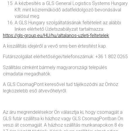
A kézbesítés a GLS General Logistics Systems Hungary
Kft. mint közreműködő adatfeldolgozó bevonásával
valósul meg.
A GLS Hungary szolgáltatásának feltételeit az alábbi
linken elérhető Üzletszabályzat tartalmazza:
https://gls-group.eu/HU/hu/altalanos-uzleti-feltetelek
A kiszállítás idejéről a vevő sms-ben értesítést kap.
Futárszolgálat elérhetőségei/telefonszámuk: +36 1 802 0265
Szállítási címként bármely magyarországi település
címadatai megadhatók.
A GLS CsomagPont keresővel tud tájékozódni az Önhöz
legközelebb eső átvevőhelyről.
Az áru megrendelésekor Ön választja ki, hogy csomagját a
GLS futár szállítsa ki házhoz vagy GLS CsomagPontban Ön
veszi át csomagját. A házhoz szállítás munkanapokon 8 és