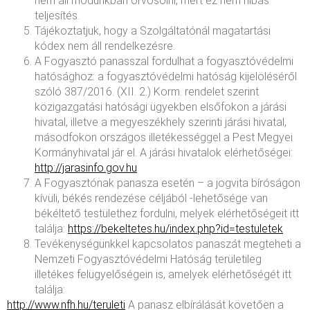
nem áll módunkban orvosolni, mert ez nem hibás
teljesítés.
Tájékoztatjuk, hogy a Szolgáltatónál magatartási
kódex nem áll rendelkezésre.
A Fogyasztó panasszal fordulhat a fogyasztóvédelmi
hatósághoz: a fogyasztóvédelmi hatóság kijelöléséről
szóló 387/2016. (XII. 2.) Korm. rendelet szerint
közigazgatási hatósági ügyekben elsőfokon a járási
hivatal, illetve a megyeszékhely szerinti járási hivatal,
másodfokon országos illetékességgel a Pest Megyei
Kormányhivatal jár el. A járási hivatalok elérhetőségei:
http://jarasinfo.gov.hu
A Fogyasztónak panasza esetén – a jogvita bíróságon
kívüli, békés rendezése céljából -lehetősége van
békéltető testülethez fordulni, melyek elérhetőségeit itt
találja:
https://bekeltetes.hu/index.php?id=testuletek
Tevékenységünkkel kapcsolatos panaszát megteheti a
Nemzeti Fogyasztóvédelmi Hatóság területileg
illetékes felügyelőségein is, amelyek elérhetőségét itt
találja:
http://www.nfh.hu/teruleti
A panasz elbírálását követően a