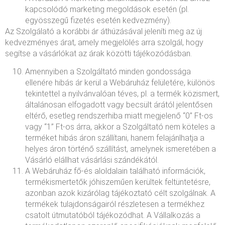
kapcsolódó marketing megoldások esetén (pl.
egyösszegű fizetés esetén kedvezmény).
Az Szolgálató a korábbi ár áthúzásával jeleníti meg az új
kedvezményes árat, amely megjelölés arra szolgál, hogy
segítse a vásárlókat az árak közötti tájékozódásban.
Amennyiben a Szolgáltató minden gondossága
ellenére hibás ár kerül a Webáruház felületére, különös
tekintettel a nyilvánvalóan téves, pl. a termék közismert,
általánosan elfogadott vagy becsült árától jelentősen
eltérő, esetleg rendszerhiba miatt megjelenő “0” Ft-os
vagy “1” Ft-os árra, akkor a Szolgáltató nem köteles a
terméket hibás áron szállítani, hanem felajánlhatja a
helyes áron történő szállítást, amelynek ismeretében a
Vásárló elállhat vásárlási szándékától.
A Webáruház fő-és aloldalain található információk,
termékismertetők jóhiszeműen kerültek feltüntetésre,
azonban azok kizárólag tájékoztató célt szolgálnak. A
termékek tulajdonságairól részletesen a termékhez
csatolt útmutatóból tájékozódhat. A Vállalkozás a