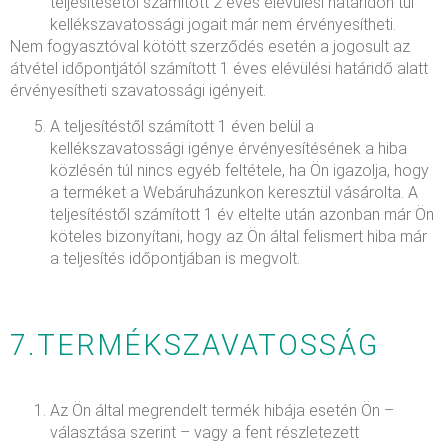
teljesítésétől számított 2 éves elévülési határidőn túl
kellékszavatossági jogait már nem érvényesítheti.
Nem fogyasztóval kötött szerződés esetén a jogosult az
átvétel időpontjától számított 1 éves elévülési határidő alatt
érvényesítheti szavatossági igényeit.
A teljesítéstől számított 1 éven belül a
kellékszavatossági igénye érvényesítésének a hiba
közlésén túl nincs egyéb feltétele, ha Ön igazolja, hogy
a terméket a Webáruházunkon keresztül vásárolta. A
teljesítéstől számított 1 év eltelte után azonban már Ön
köteles bizonyítani, hogy az Ön által felismert hiba már
a teljesítés időpontjában is megvolt.
7.TERMÉKSZAVATOSSÁG
Az Ön által megrendelt termék hibája esetén Ön –
választása szerint – vagy a fent részletezett