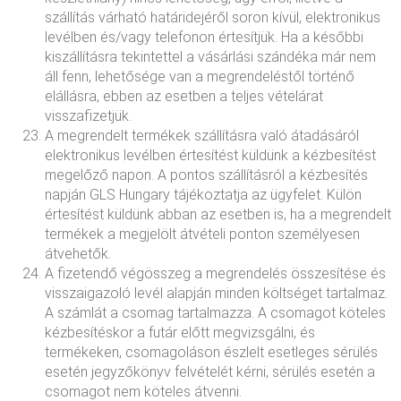
szállítás várható határidejéről soron kívül, elektronikus
levélben és/vagy telefonon értesítjük. Ha a későbbi
kiszállításra tekintettel a vásárlási szándéka már nem
áll fenn, lehetősége van a megrendeléstől történő
elállásra, ebben az esetben a teljes vételárat
visszafizetjük.
A megrendelt termékek szállításra való átadásáról
elektronikus levélben értesítést küldünk a kézbesítést
megelőző napon. A pontos szállításról a kézbesítés
napján GLS Hungary tájékoztatja az ügyfelet. Külön
értesítést küldünk abban az esetben is, ha a megrendelt
termékek a megjelölt átvételi ponton személyesen
átvehetők.
A fizetendő végösszeg a megrendelés összesítése és
visszaigazoló levél alapján minden költséget tartalmaz.
A számlát a csomag tartalmazza. A csomagot köteles
kézbesítéskor a futár előtt megvizsgálni, és
termékeken, csomagoláson észlelt esetleges sérülés
esetén jegyzőkönyv felvételét kérni, sérülés esetén a
csomagot nem köteles átvenni.