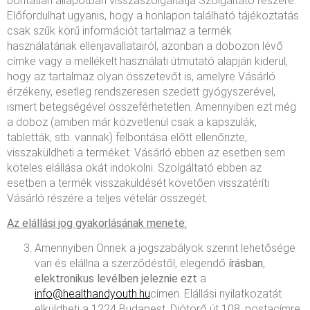
bontatlan állapotban visszaszolgáltatja Szolgáltató részére.
Előfordulhat ugyanis, hogy a honlapon található tájékoztatás
csak szűk körű információt tartalmaz a termék
használatának ellenjavallatairól, azonban a dobozon lévő
címke vagy a mellékelt használati útmutató alapján kiderül,
hogy az tartalmaz olyan összetevőt is, amelyre Vásárló
érzékeny, esetleg rendszeresen szedett gyógyszerével,
ismert betegségével összeférhetetlen. Amennyiben ezt még
a doboz (amiben már közvetlenül csak a kapszulák,
tabletták, stb. vannak) felbontása előtt ellenőrizte,
visszaküldheti a terméket. Vásárló ebben az esetben sem
köteles elállása okát indokolni. Szolgáltató ebben az
esetben a termék visszaküldését követően visszatéríti
Vásárló részére a teljes vételár összegét.
Az elállási jog gyakorlásának menete:
Amennyiben Önnek a jogszabályok szerint lehetősége
van és elállna a szerződéstől, elegendő
írásban
,
elektronikus levélben jeleznie ezt
a
info@healthandyouth.hu
címen. Elállási nyilatkozatát
elküldheti a 1224 Budapest, Diótörő út 108. postacímre