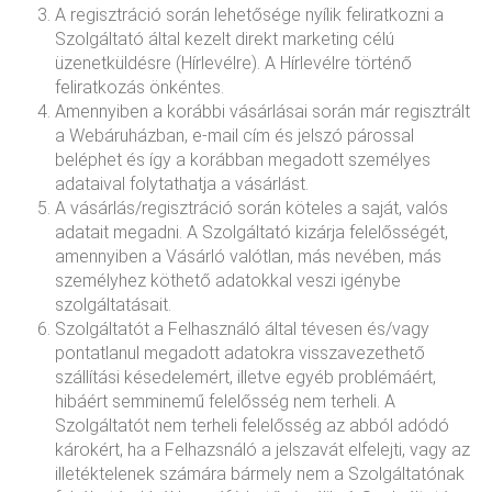
A regisztráció során lehetősége nyílik feliratkozni a
Szolgáltató által kezelt direkt marketing célú
üzenetküldésre (Hírlevélre). A Hírlevélre történő
feliratkozás önkéntes.
Amennyiben a korábbi vásárlásai során már regisztrált
a Webáruházban, e-mail cím és jelszó párossal
beléphet és így a korábban megadott személyes
adataival folytathatja a vásárlást.
A vásárlás/regisztráció során köteles a saját, valós
adatait megadni. A Szolgáltató kizárja felelősségét,
amennyiben a Vásárló valótlan, más nevében, más
személyhez köthető adatokkal veszi igénybe
szolgáltatásait.
Szolgáltatót a Felhasználó által tévesen és/vagy
pontatlanul megadott adatokra visszavezethető
szállítási késedelemért, illetve egyéb problémáért,
hibáért semminemű felelősség nem terheli. A
Szolgáltatót nem terheli felelősség az abból adódó
károkért, ha a Felhazsnáló a jelszavát elfelejti, vagy az
illetéktelenek számára bármely nem a Szolgáltatónak