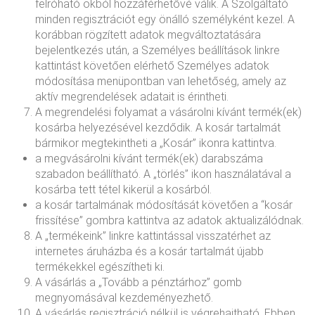
felróható okból hozzáférhetővé válik. A Szolgáltató
minden regisztrációt egy önálló személyként kezel. A
korábban rögzített adatok megváltoztatására
bejelentkezés után, a Személyes beállítások linkre
kattintást követően elérhető Személyes adatok
módosítása menüpontban van lehetőség, amely az
aktív megrendelések adatait is érintheti.
A megrendelési folyamat a vásárolni kívánt termék(ek)
kosárba helyezésével kezdődik. A kosár tartalmát
bármikor megtekintheti a „Kosár” ikonra kattintva.
a megvásárolni kívánt termék(ek) darabszáma
szabadon beállítható. A „törlés” ikon használatával a
kosárba tett tétel kikerül a kosárból.
a kosár tartalmának módosítását követően a “kosár
frissítése” gombra kattintva az adatok aktualizálódnak.
A „termékeink” linkre kattintással visszatérhet az
internetes áruházba és a kosár tartalmát újabb
termékekkel egészítheti ki.
A vásárlás a „Tovább a pénztárhoz” gomb
megnyomásával kezdeményezhető.
A vásárlás regisztráció nélkül is végrehajtható. Ebben