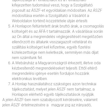
kifejezetten tudomásul veszi, hogy a Szolgáltató
jogosult az ÁSZF-et egyoldalúan módosítani. Az ÁSZF
módosítása esetén a Szolgáltató a Vásárlót a
Weboldalon történő közzététele útján értesíti.
A Honlapon feltüntetett árak bruttó árak, a csomagolás
költségét és az ÁFÁ-t tartalmazzák. A vásárlásai során
az Ön által a megrendelés véglegesítését megelőzően
ellenőrzött és általunk visszaigazolt vételárat és
szállítási költséget kell kifizetnie, egyéb fizetési
kötelezettsége nem keletkezik, semmilyen más díjat
nem számítunk fel.
A Webáruház a Magyarországról érkezett, illetve oda
kézbesítendő megrendeléseket teljesíti. Ettől eltérő
megrendelési igénye esetén forduljon hozzánk
elektronikus levélben.
A Honlap használatához szükséges azon technikai
tájékoztatást, melyet jelen ÁSZF nem tartalmaz, a
Honlapon elérhető egyéb tájékoztatások nyújtják.
A jelen ÁSZF-ben nem szabályozott kérdésekre, valamint
jelen ÁSZF értelmezésére a magyar jog az irányadó,