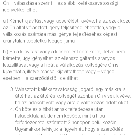
Ön – választása szerint – az alábbi kellékszavatossági
igényekkel élhet:
a.) Kérhet kijavítást vagy kicserélést, kivéve, ha az ezek közül
az Ön által választott igény teljesítése lehetetlen, vagy a
vállalkozás számára más igénye teljesítéséhez képest
aránytalan többletköltséggel járna.
b.) Ha a kijavítást vagy a kicserélést nem kérte, illetve nem
kérhette, úgy igényelheti az ellenszolgáltatás arányos
leszállítását vagy a hibát a vállalkozás költségére Ön is
kijavíthatja, illetve mással kijavíttathatja vagy – végső
esetben – a szerződéstől is elállhat.
Választott kellékszavatossági jogáról egy másikra is
áttérhet, az áttérés költségét azonban Ön viseli, kivéve,
ha az indokolt volt, vagy arra a vállalkozás adott okot.
Ön köteles a hibát annak felfedezése után
haladéktalanul, de nem később, mint a hiba
felfedezésétől számított 2 hónapon belül közölni.
Ugyanakkor felhívjuk a figyelmét, hogy a szerződés