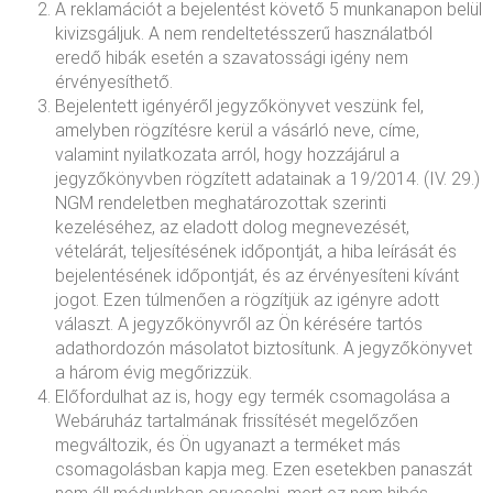
A reklamációt a bejelentést követő 5 munkanapon belül
kivizsgáljuk. A nem rendeltetésszerű használatból
eredő hibák esetén a szavatossági igény nem
érvényesíthető.
Bejelentett igényéről jegyzőkönyvet veszünk fel,
amelyben rögzítésre kerül a vásárló neve, címe,
valamint nyilatkozata arról, hogy hozzájárul a
jegyzőkönyvben rögzített adatainak a 19/2014. (IV. 29.)
NGM rendeletben meghatározottak szerinti
kezeléséhez, az eladott dolog megnevezését,
vételárát, teljesítésének időpontját, a hiba leírását és
bejelentésének időpontját, és az érvényesíteni kívánt
jogot. Ezen túlmenően a rögzítjük az igényre adott
választ. A jegyzőkönyvről az Ön kérésére tartós
adathordozón másolatot biztosítunk. A jegyzőkönyvet
a három évig megőrizzük.
Előfordulhat az is, hogy egy termék csomagolása a
Webáruház tartalmának frissítését megelőzően
megváltozik, és Ön ugyanazt a terméket más
csomagolásban kapja meg. Ezen esetekben panaszát