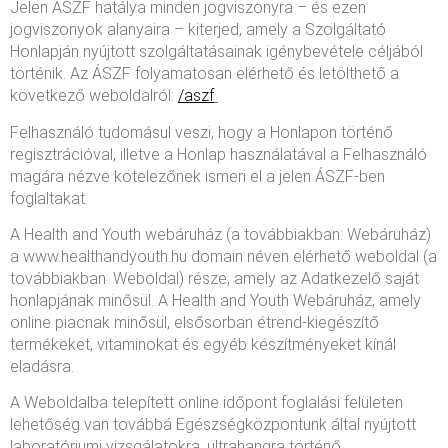
Jelen ÁSZF hatálya minden jogviszonyra – és ezen
jogviszonyok alanyaira – kiterjed, amely a Szolgáltató
Honlapján nyújtott szolgáltatásainak igénybevétele céljából
történik. Az ÁSZF folyamatosan elérhető és letölthető a
következő weboldalról:
/aszf
Felhasználó tudomásul veszi, hogy a Honlapon történő
regisztrációval, illetve a Honlap használatával a Felhasználó
magára nézve kötelezőnek ismeri el a jelen ÁSZF-ben
foglaltakat.
A Health and Youth webáruház (a továbbiakban: Webáruház)
a www.healthandyouth.hu domain néven elérhető weboldal (a
továbbiakban: Weboldal) része, amely az Adatkezelő saját
honlapjának minősül. A Health and Youth Webáruház, amely
online piacnak minősül, elsősorban étrend-kiegészítő
termékeket, vitaminokat és egyéb készítményeket kínál
eladásra.
A Weboldalba telepített online időpont foglalási felületen
lehetőség van továbbá Egészségközpontunk által nyújtott
laboratóriumi vizsgálatokra, ultrahangra történő