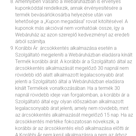
Amennyiben Vásárló a Webáruházban is érvényes
kuponkóddal rendelkezik, annak érvényesítésére a
termék bevásárlókosárba helyezése után van
lehetősége a „Kupon megadása” rovat kitöltésével. A
kuponok más akcióval nem vonhatóak össze, így a
Webáruház az azon szereplő kedvezményt az eredeti
árból számítja.
Korábbi Ár: árcsökkentés alkalmazása esetén a
Szolgáltató megjeleníti a Webáruházban eladásra kínált
Termék korábbi árát. A korábbi ár a Szolgáltató által az
árcsökkentés alkalmazását megelőző 30 napnál nem
rövidebb idő alatt alkalmazott legalacsonyabb árat
jelenti a Szolgáltató által a Webáruházban eladásra
kínált Termékek vonatkozásában. Ha a termék 30
napnál rövidebb ideje van forgalomban, a korábbi ár a
Szolgáltató által egy olyan időszakban alkalmazott
legalacsonyabb árat jelenti, amely nem rövidebb, mint
az árcsökkentés alkalmazását megelőző 15 nap. Ha az
árcsökkentés mértéke fokozatosan növekszik, a
korábbi ár az árcsökkentés első alkalmazása előtti ár.
A Korábbi Ár nem kerül alkalmazásra a nem az árhoz