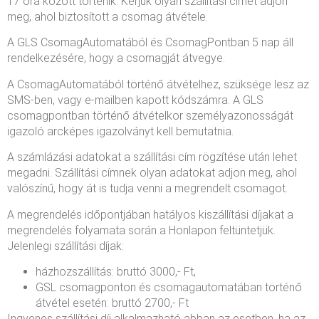
17 óra között történik. Kérjük olyan szállítási címet adjon
meg, ahol biztosított a csomag átvétele.
A GLS CsomagAutomatából és CsomagPontban 5 nap áll
rendelkezésére, hogy a csomagját átvegye.
A CsomagAutomatából történő átvételhez, szüksége lesz az
SMS-ben, vagy e-mailben kapott kódszámra. A GLS
csomagpontban történő átvételkor személyazonosságát
igazoló arcképes igazolványt kell bemutatnia.
A számlázási adatokat a szállítási cím rögzítése után lehet
megadni. Szállítási címnek olyan adatokat adjon meg, ahol
valószínű, hogy át is tudja venni a megrendelt csomagot.
A megrendelés időpontjában hatályos kiszállítási díjakat a
megrendelés folyamata során a Honlapon feltüntetjük.
Jelenlegi szállítási díjak:
házhozszállítás: bruttó 3000,- Ft,
GSL csomagponton és csomagautomatában történő
átvétel esetén: bruttó 2700,- Ft
Ingyenes szállítási díj alkalmazható abban az esetben, ha az