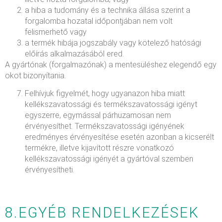
a hiba a tudomány és a technika állása szerint a
forgalomba hozatal időpontjában nem volt
felismerhető vagy
a termék hibája jogszabály vagy kötelező hatósági
előírás alkalmazásából ered.
A gyártónak (forgalmazónak) a mentesüléshez elegendő egy
okot bizonyítania.
Felhívjuk figyelmét, hogy ugyanazon hiba miatt
kellékszavatossági és termékszavatossági igényt
egyszerre, egymással párhuzamosan nem
érvényesíthet. Termékszavatossági igényének
eredményes érvényesítése esetén azonban a kicserélt
termékre, illetve kijavított részre vonatkozó
kellékszavatossági igényét a gyártóval szemben
érvényesítheti.
8.EGYÉB RENDELKEZÉSEK