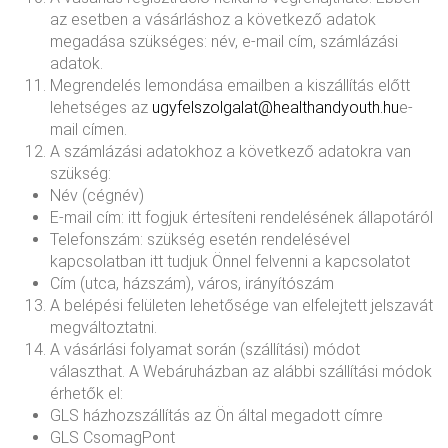
az esetben a vásárláshoz a következő adatok
megadása szükséges: név, e-mail cím, számlázási
adatok.
Megrendelés lemondása emailben a kiszállítás előtt
lehetséges az
ugyfelszolgalat@healthandyouth.hu
e-
mail címen.
A számlázási adatokhoz a következő adatokra van
szükség:
Név (cégnév)
E-mail cím: itt fogjuk értesíteni rendelésének állapotáról
Telefonszám: szükség esetén rendelésével
kapcsolatban itt tudjuk Önnel felvenni a kapcsolatot
Cím (utca, házszám), város, irányítószám
A belépési felületen lehetősége van elfelejtett jelszavát
megváltoztatni.
A vásárlási folyamat során (szállítási) módot
választhat. A Webáruházban az alábbi szállítási módok
érhetők el:
GLS házhozszállítás az Ön által megadott címre
GLS CsomagPont