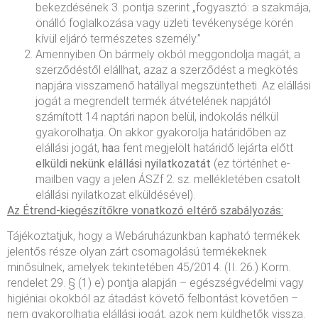
bekezdésének 3. pontja szerint „fogyasztó: a szakmája,
önálló foglalkozása vagy üzleti tevékenysége körén
kívül eljáró természetes személy.”
Amennyiben Ön bármely okból meggondolja magát, a
szerződéstől elállhat, azaz a szerződést a megkötés
napjára visszamenő hatállyal megszüntetheti. Az elállási
jogát a megrendelt termék átvételének napjától
számított 14 naptári napon belül, indokolás nélkül
gyakorolhatja. Ön akkor gyakorolja határidőben az
elállási jogát,
ha
a fent megjelölt határidő lejárta előtt
elküldi nekünk
elállási nyilatkozatát
(ez történhet e-
mailben vagy a jelen ÁSZf 2. sz. mellékletében csatolt
elállási nyilatkozat elküldésével).
Az Étrend-kiegészítőkre vonatkozó eltérő szabályozás:
Tájékoztatjuk, hogy a Webáruházunkban kapható termékek
jelentős része olyan zárt csomagolású termékeknek
minősülnek, amelyek tekintetében 45/2014. (II. 26.) Korm.
rendelet 29. § (1) e) pontja alapján – egészségvédelmi vagy
higiéniai okokból az átadást követő felbontást követően –
nem gyakorolhatja elállási jogát, azok nem küldhetők vissza.