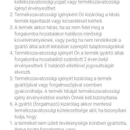
kellékszavatossági jogait vagy termékszavatossági
igényt érvényesíthet.
Termékszavatossági igényként Ön kizárólag a hibás
termék kijavítását vagy kicserélését kérheti.
A termék akkor hibás, ha az nem felel meg a
forgalomba hozatalakor hatályos minőségi
követelményeknek, vagy pedig ha nem rendelkezik a
gyártó által adott leírásban szereplő tulajdonságokkal.
Termékszavatossági igényét Ön a termék gyártó általi
forgalomba hozatalától számított 2 éven belül
érvényesítheti. E határidő elteltével jogosultságát
elveszti.
Termékszavatossági igényét kizárólag a termék
gyártójával vagy forgalmazójával szemben
gyakorolhatja. A termék hibáját termékszavatossági
igény érvényesítése esetén Önnek kell bizonyítania.
A gyártó (forgalmazó) kizárólag akkor mentesül
termékszavatossági kötelezettsége alól, ha bizonyítani
tudja, hogy:
a terméket nem üzleti tevékenysége körében gyártotta,
illetve hozta forgalomba, vagy