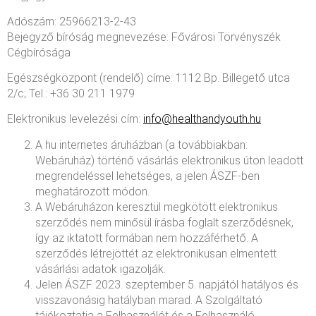
Adószám: 25966213-2-43
Bejegyző bíróság megnevezése: Fővárosi Törvényszék
Cégbírósága
Egészségközpont (rendelő) címe: 1112 Bp. Billegető utca
2/c; Tel.: +36 30 211 1979
Elektronikus levelezési cím:
info@healthandyouth.hu
A hu internetes áruházban (a továbbiakban:
Webáruház) történő vásárlás elektronikus úton leadott
megrendeléssel lehetséges, a jelen ÁSZF-ben
meghatározott módon.
A Webáruházon keresztül megkötött elektronikus
szerződés nem minősül írásba foglalt szerződésnek,
így az iktatott formában nem hozzáférhető. A
szerződés létrejöttét az elektronikusan elmentett
vásárlási adatok igazolják.
Jelen ÁSZF 2023. szeptember 5. napjától hatályos és
visszavonásig hatályban marad. A Szolgáltató
tájékoztatja a Felhasználót és a Felhasználó