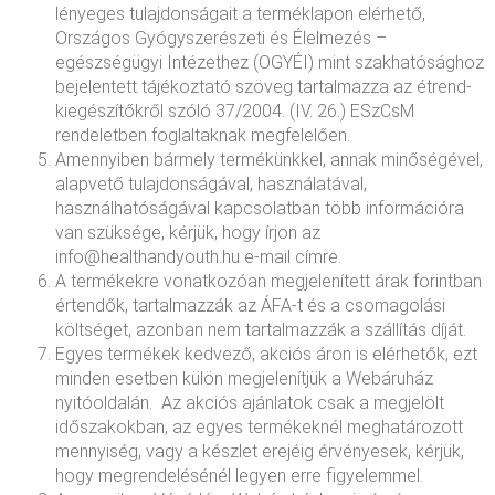
lényeges tulajdonságait a terméklapon elérhető,
Országos Gyógyszerészeti és Élelmezés –
egészségügyi Intézethez (OGYÉI) mint szakhatósághoz
bejelentett tájékoztató szöveg tartalmazza az étrend-
kiegészítőkről szóló 37/2004. (IV. 26.) ESzCsM
rendeletben foglaltaknak megfelelően.
Amennyiben bármely termékünkkel, annak minőségével,
alapvető tulajdonságával, használatával,
használhatóságával kapcsolatban több információra
van szüksége, kérjük, hogy írjon az
info@healthandyouth.hu e-mail címre.
A termékekre vonatkozóan megjelenített árak forintban
értendők, tartalmazzák az ÁFA-t és a csomagolási
költséget, azonban nem tartalmazzák a szállítás díját.
Egyes termékek kedvező, akciós áron is elérhetők, ezt
minden esetben külön megjelenítjük a Webáruház
nyitóoldalán. Az akciós ajánlatok csak a megjelölt
időszakokban, az egyes termékeknél meghatározott
mennyiség, vagy a készlet erejéig érvényesek, kérjük,
hogy megrendelésénél legyen erre figyelemmel.