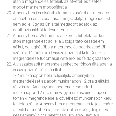
után a megrendelés tételeit, az átvételi és fizetési
módot már nem módosíthatja.
Amennyiben Ön első alkalommal vásárol az internetes
áruházban és a vásárlását megszakítja, megrendelést
nem ad le, úgy az Ön által megadott adatok az
adatbázisunkból törlésre kerülnek.
Amennyiben a Webáruházon keresztül, elektronikus
úton megrendelést ad le, a Szolgáltató késedelem
nélkül, de legkésőbb a megrendelés beérkezésétől
számított 1 órán belül visszaigazolást küld Önnek a
megrendelése tudomásul vételéről és feldolgozásáról.
A visszaigazolt megrendeléseket belföldön általában a
visszaigazolástól számított
1-2 munkanapon belül teljesítjük, amennyiben
megrendelését az adott munkanapon 12 óráig elküldi
részünkre. Amennyiben megrendelése adott
munkanapon 12 óra után vagy munkaszüneti napon
történik, megrendelése a következő munkanapon kerül
feldolgozásra. Amennyiben a megrendelés teljesítésére
a fenti határidőben rajtunk kívül álló okból (ideiglenes
készlethiány) nincs lehetőség, úgy erről, illetve a