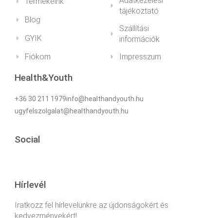
Adatkezelési
Termékeink
tájékoztató
Blog
Szállítási
GYIK
információk
Fiókom
Impresszum
Health&Youth
+36 30 211 1979info@healthandyouth.hu
ugyfelszolgalat@healthandyouth.hu
Social
Hírlevél
Iratkozz fel hírlevelünkre az újdonságokért és
kedvezményekért!