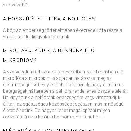
szervezettől.
A HOSSZÚ ÉLET TITKA A BÖJTÖLÉS.
A böjt az emberiség történelmében évezredek óta része a
vallási, spirituális gyakorlatoknak.
MIRŐL ÁRULKODIK A BENNÜNK ÉLŐ
MIKROBIOM?
A szervezetünkkel szoros kapcsolatban, szimbiózisban élő
mikroflóra a mikrobiom, alapjaiban határozza meg az
életminőségünket. Egyre több a bizonyíték, hogy a krónikus
betegségek hátterében a bélflóra rendellenes összetétele áll.
Ha vigyázunk a bélflóránk egészségére vagy visszatudjuk
állítani az egészséges közösséget egészen más minőségű
életet élhetünk. De hogyan lehet megállapítani milyen
összetételű ez a kolónia bensőnkben? Lehet-e […]
ELÉG ERŐS AZ IMMUNRENDSZERE?