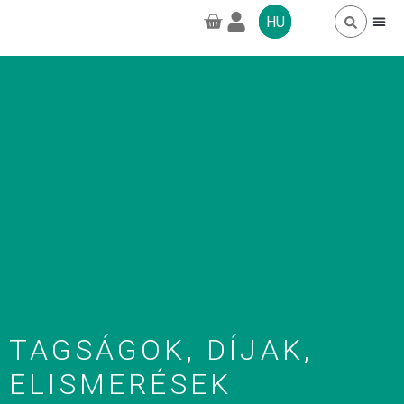
HU
TAGSÁGOK, 
GYAKORI 
GREENPRO CB
TAGSÁGOK, DÍJAK,
ELISMERÉSEK