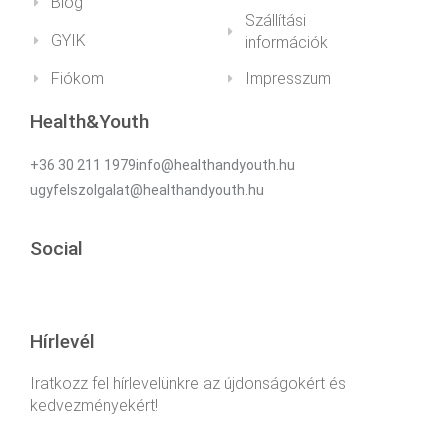
Blog
Szállítási
GYIK
információk
Fiókom
Impresszum
Health&Youth
+36 30 211 1979info@healthandyouth.hu
ugyfelszolgalat@healthandyouth.hu
Social
Hírlevél
Iratkozz fel hírlevelünkre az újdonságokért és
kedvezményekért!