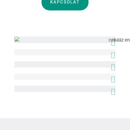
KAPCSOLAT
Health and Youth Celluláz enzim
kapszula
Dropi Extraszűz izlandi tőkehalmáj olaj
Health and Youth Recovery H2 Plus
Q10: 3+1 -15% csomagkedvezmény
Health and Youth Recovery H2 Plus
Q10 – 90 db
Bélflóra vizsgálat