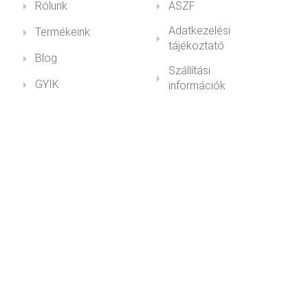
Rólunk
ÁSZF
Adatkezelési
Termékeink
tájékoztató
Blog
Szállítási
GYIK
információk
Fiókom
Impresszum
Health&Youth
+36 30 211 1979info@healthandyouth.hu
ugyfelszolgalat@healthandyouth.hu
Social
Hírlevél