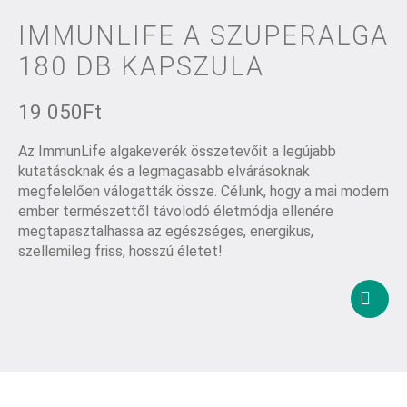
IMMUNLIFE A SZUPERALGA
180 DB KAPSZULA
19 050
Ft
Az ImmunLife algakeverék összetevőit a legújabb
kutatásoknak és a legmagasabb elvárásoknak
megfelelően válogatták össze. Célunk, hogy a mai modern
ember természettől távolodó életmódja ellenére
megtapasztalhassa az egészséges, energikus,
szellemileg friss, hosszú életet!
Kosár
tesze