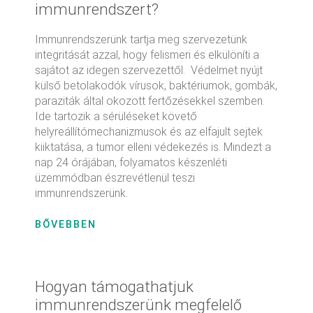
immunrendszert?
Immunrendszerünk tartja meg szervezetünk
integritását azzal, hogy felismeri és elkülöníti a
sajátot az idegen szervezettől. Védelmet nyújt
külső betolakodók vírusok, baktériumok, gombák,
paraziták által okozott fertőzésekkel szemben.
Ide tartozik a sérüléseket követő
helyreállítómechanizmusok és az elfajult sejtek
kiiktatása, a tumor elleni védekezés is. Mindezt a
nap 24 órájában, folyamatos készenléti
üzemmódban észrevétlenül teszi
immunrendszerünk.
BŐVEBBEN
Hogyan támogathatjuk
immunrendszerünk megfelelő