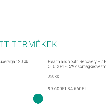
TT TERMÉKEK
uperalga 180 db
Health and Youth Recovery H2 P
Q10: 3+1 -15% csomagkedvez
360 db
99 600
Ft
84 660
Ft