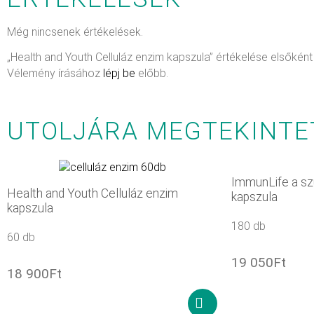
Még nincsenek értékelések.
„Health and Youth Celluláz enzim kapszula” értékelése elsőként
Vélemény írásához
lépj be
előbb.
UTOLJÁRA MEGTEKINTE
ImmunLife a sz
Health and Youth Celluláz enzim
kapszula
kapszula
180 db
60 db
19 050
Ft
18 900
Ft