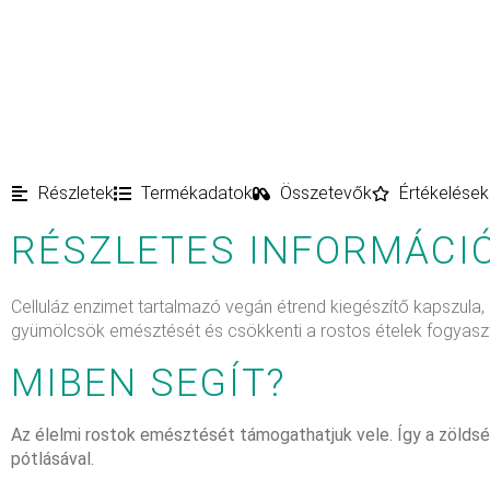
Részletek
Termékadatok
Összetevők
Értékelések
RÉSZLETES INFORMÁCI
Celluláz enzimet tartalmazó vegán étrend kiegészítő kapszul
gyümölcsök emésztését és csökkenti a rostos ételek fogyasztá
MIBEN SEGÍT?
Az élelmi rostok emésztését támogathatjuk vele. Így a zöldsé
pótlásával.