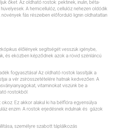
uk őket. Az oldható rostok: pektinek, inulin, béta-
 hüvelyesek. A hemicellulóz, cellulóz nehezen oldódik
növények fás részeiben előforduló lignin oldhatatlan
kópikus élőlények segítségét vesszük igénybe,
ják, és eközben képződnek azok a rövid szénláncú
adék fogyasztása! Az oldható rostok lassítják a
stjai a vér zsírösszetételére hatnak kedvezően. A
ásványianyagokat, vitaminokat viszünk be a
ató rostokból.
okoz. Ez akkor alakul ki ha bélflóra egyensúlya
uláz enzim. A rostok erjedésnek indulnak és gázok
llítása, személyre szabott táplálkozás