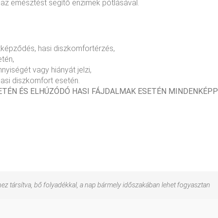
 az emésztést segítő enzimek pótlásával.
zképződés, hasi diszkomfortérzés,
etén,
yiségét vagy hiányát jelzi,
asi diszkomfort esetén.
SETÉN ÉS ELHÚZÓDÓ HASI FÁJDALMAK ESETÉN MINDENKÉP
ez társítva, bő folyadékkal, a nap bármely időszakában lehet fogyasztan