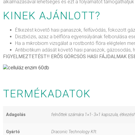
alkalmazásával lehetséges és ezt a folyamatot támogathatjuk
KINEK AJÁNLOTT?
Étkezést követő hasi panaszok, felfúvódás, fokozott gá
Diszbiózis, azaz a bélflóra egyensúlyának felborulása es
Ha a mikrobiom vizsgálat a rostbontó flóra elégtelen menn
Antibiotikum adását követő hasi panaszok, gázosodás, h
FIGYELMEZTETÉST!! ERŐS GÖRCSÖS HASI FÁJDALMAK E
TERMÉKADATOK
Adagolás
felnőttek számára 1×1- 3×1 kapszula, étkezésh
Gyártó
Draconic Technology Kft.