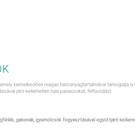
ÓK
a, amely kiemelkedően magas hatóanyagtartalmával támogatja a 
sával járó kellemetlen hasi panaszokat, felfúvódást.
gfélék, gabonák, gyümölcsök fogyasztásával együttjáró kelleme