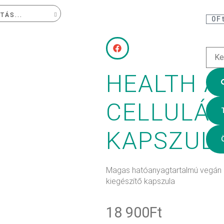
0
F
ZSGÁLAT
HEALTH 
TA
CELLULÁZ
KAPSZUL
Magas hatóanyagtartalmú vegán er
kiegészítő kapszula
18 900
Ft