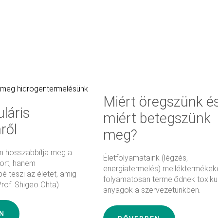
Kosárba
teszem
Miért öregszünk é
láris
miért betegszünk
ről
meg?
em hosszabbítja meg a
Életfolyamataink (légzés,
kort, hanem
energiatermelés) melléktermékek
 teszi az életet, amig
folyamatosan termelődnek toxiku
Prof. Shigeo Ohta)
anyagok a szervezetünkben.
N