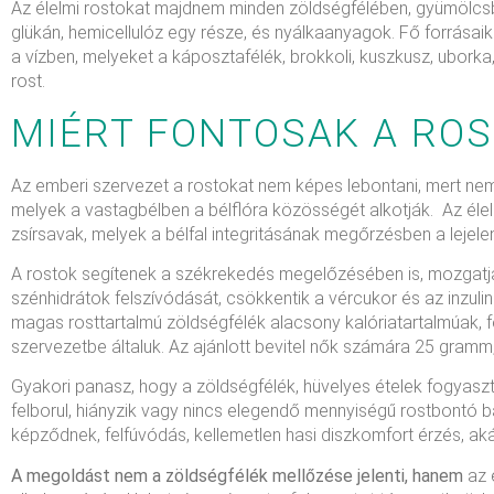
Az élelmi rostokat majdnem minden zöldségfélében, gyümölcs
glükán, hemicellulóz egy része, és nyálkaanyagok. Fő forrásaik
a vízben, melyeket a káposztafélék, brokkoli, kuszkusz, ubork
rost.
MIÉRT FONTOSAK A RO
Az emberi szervezet a rostokat nem képes lebontani, mert ne
melyek a vastagbélben a bélflóra közösségét alkotják. Az éle
zsírsavak, melyek a bélfal integritásának megőrzésben a lejel
A rostok segítenek a székrekedés megelőzésében is, mozgatják 
szénhidrátok felszívódását, csökkentik a vércukor és az inzuli
magas rosttartalmú zöldségfélék alacsony kalóriatartalmúak, f
szervezetbe általuk. Az ajánlott bevitel nők számára 25 gramm
Gyakori panasz, hogy a zöldségfélék, hüvelyes ételek fogyaszt
felborul, hiányzik vagy nincs elegendő mennyiségű rostbontó 
képződnek, felfúvódás, kellemetlen hasi diszkomfort érzés, aká
A megoldást nem a zöldségfélék mellőzése jelenti, hanem
az 