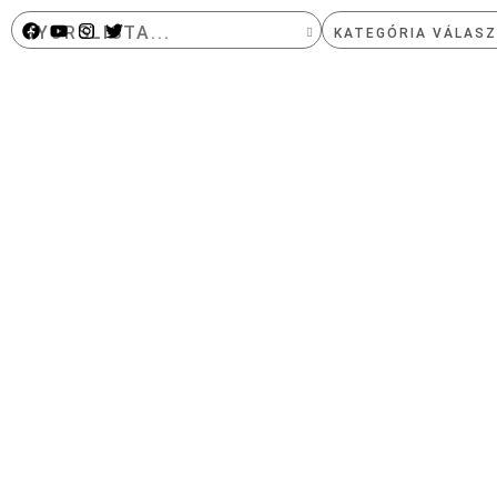
GYORSLISTA...
KIEMELT TERMÉKEK
EMÉSZTŐENZIMEK
NÉPSZERŰ TERMÉKEK
MIKROALGA
LEGÚJABB TERMÉKEK
DIAGNOSZTIKAI VI
OMEGA 3 OLAJOK
HIDROGÉN TABLET