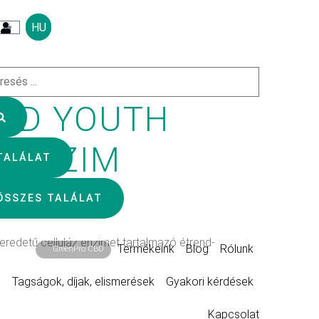
HU
t
AND YOUTH
 ENZIM
TALÁLAT
A
ÖSSZES TALÁLAT
edetű celluláz enzimet tartalmazó étrend-
Termékeink
Blog
Rólunk
GreenPro CBD
Tagságok, díjak, elismerések
Gyakori kérdések
Kapcsolat