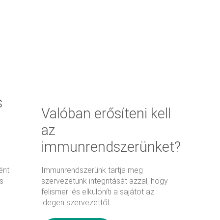
Tovább
Kosárba
olvasom
teszem
s
Valóban erősíteni kell
az
immunrendszerünket?
ént
Immunrendszerünk tartja meg
s
szervezetünk integritását azzal, hogy
felismeri és elkülöníti a sajátot az
idegen szervezettől.