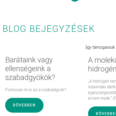
Kosárba
teszem
BLOG BEJEGYZÉSEK
Barátaink vagy
A moleku
ellenségeink a
hidrogén
szabadgyökök?
,,A hidrogén n
maximális élet
Pontosan mi is az a szabadgyök?
egészségesebbé
el nem múlik.” (
BŐVEBBEN
BŐVEBBE