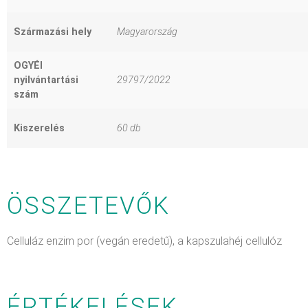
Származási hely
Magyarország
OGYÉI
nyilvántartási
29797/2022
szám
Kiszerelés
60 db
ÖSSZETEVŐK
Celluláz enzim por (vegán eredetű), a kapszulahéj cellulóz
ÉRTÉKELÉSEK