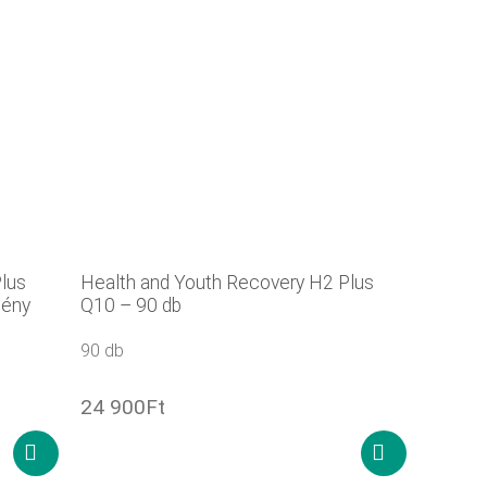
lus
Health and Youth Recovery H2 Plus
mény
Q10 – 90 db
90 db
24 900
Ft