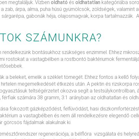
ben megtaláljuk. Vízben
oldható
és
oldhatatlan
kategóriába sorolj
 a zab, árpa, alma, puha húsú gyümölcsök, zöldségek, valamint a
a, sárgarépa, gabonák héja, olajosmagvak, korpa tartalmazzák. A 
STOK SZÁMUNKRA?
m rendelkezünk bontásukhoz szükséges enzimmel. Ehhez mikrosz
lmi rostokat a vastagbélben a rostbontó baktériumok fermentál
entősebbek.
a beleket, emelik a széklet tömegét. Ehhez fontos a kellő foly
n hirtelen megemelkedését étkezés után. A pektin és rizskorpa ro
ogyasztásuk teltségérzetet okozva segít a testsúlykontrollban, 
, férfiak számára 38 gramm, 3:1 arányban az oldhatatlan és oldh
ása fokozott gázképződést, felfúvódást, hasi diszkomfortérzést 
baktérium a vastagbélben és nem áll rendelkezésre elegendő cell
r görcsös fájdalmak alakulnak ki.
emésztőrendszer regenerációja, a bélflóra vizsgálata és helyreá