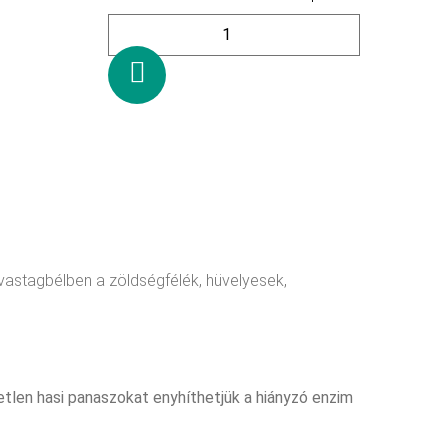
KOSÁRBA TESZEM
vastagbélben a zöldségfélék, hüvelyesek,
tlen hasi panaszokat enyhíthetjük a hiányzó enzim