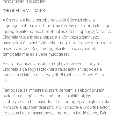
minősítések is igazolják!
CHLORELLA VULGARIS
A Chlorella a legismertebb egysejtű édesvízi alga, a
legmagasabb chlorofill-tartalmú élőlény a Földön, különleges
méregtelenítő hatása mellett teljes értékű tápanyagforrás. A
Chlorella vulgaris alga képes a a környezetszennyező
anyagokat és a nehézfémeket megkötni, és kivezetni azokat
a szervezetből. Segít méregteleníteni a szervezetet,
támogatja máj és a vese működését.
Az atomkatasztrófák után megfigyelhető volt, hogy a
Chlorella alga fogyasztóknál a radioaktív anyagok és a
kadmium kiürítése a szervezetből több, mint ötszörösére
nőtt.
Támogatja az immunrendszert, serkenti a sebgyógyulást,
biztosítja az egészséges bélflóra kialakítását, így
szabályozza a bél működését és támogatja a májfunkciókat.
A Chlorella algában található CGF (Chlorella Growth Faktor)
hozzájárul az immunnrendszer normál működéséshez Bár