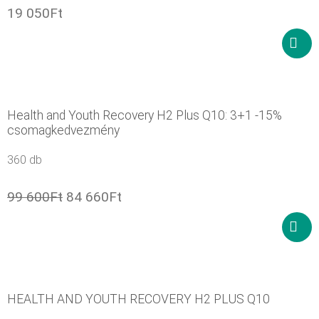
19 050
Ft
In
den
Ware
Health and Youth Recovery H2 Plus Q10: 3+1 -15%
csomagkedvezmény
360 db
99 600
Ft
84 660
Ft
In
den
Ware
HEALTH AND YOUTH RECOVERY H2 PLUS Q10