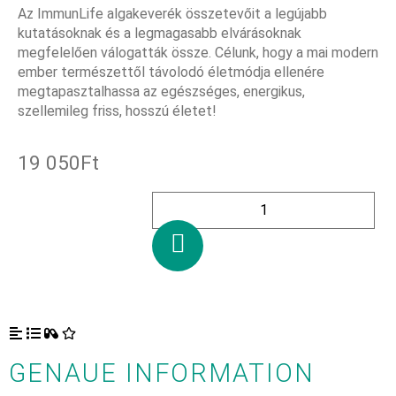
Az ImmunLife algakeverék összetevőit a legújabb
kutatásoknak és a legmagasabb elvárásoknak
megfelelően válogatták össze. Célunk, hogy a mai modern
ember természettől távolodó életmódja ellenére
megtapasztalhassa az egészséges, energikus,
szellemileg friss, hosszú életet!
19 050
Ft
IN DEN WARENKORB
GENAUE INFORMATION