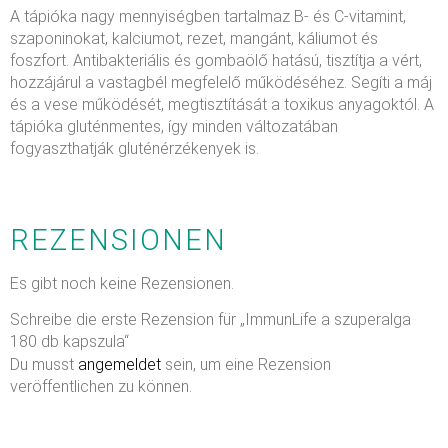
A tápióka nagy mennyiségben tartalmaz B- és C-vitamint,
szaponinokat, kalciumot, rezet, mangánt, káliumot és
foszfort. Antibakteriális és gombaölő hatású, tisztítja a vért,
hozzájárul a vastagbél megfelelő működéséhez. Segíti a máj
és a vese működését, megtisztítását a toxikus anyagoktól. A
tápióka gluténmentes, így minden változatában
fogyaszthatják gluténérzékenyek is.
REZENSIONEN
Es gibt noch keine Rezensionen.
Schreibe die erste Rezension für „ImmunLife a szuperalga
180 db kapszula“
Du musst
angemeldet
sein, um eine Rezension
veröffentlichen zu können.