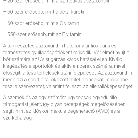
– 20-szor erősebb, mint a szintetikus asztaxanthin
– 50-szer erősebb, mint a béta-karotin
– 60-szor erősebb, mint a C vitamin
– 550-szer erősebb, mit az E vitamin
A természetes asztaxanthin hatékony antioxidáns és
természetes gyulladásgátlóként működik. Védelmet nyújt a
bőr számára az UV sugárzás káros hatásai ellen. Kiváló
kiegészítés a sportolók és aktív emberek számára, mivel
elősegíti a testi terhelések utáni felépülését. Az asztaxanthin
megelőzi a sport által okozott izületi gondokat, erősebbé
teszi a szervezetet, valamint fejleszti az ellenállóképességet.
A szemek és az agy számára ugyancsak egyedülálló
támogatást jelent, így olyan betegségek megelőzésében
segít, mint az időskori makula degeneráció (AMD) és a
szürkehályog.