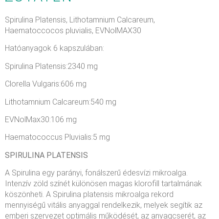
Spirulina Platensis, Lithotamnium Calcareum,
Haematoccocos pluvialis, EVNolMAX30
Hatóanyagok 6 kapszulában:
Spirulina Platensis:2340 mg
Clorella Vulgaris:606 mg
Lithotamnium Calcareum:540 mg
EVNolMax30:106 mg
Haematococcus Pluvialis:5 mg
SPIRULINA PLATENSIS
A Spirulina egy parányi, fonálszerű édesvízi mikroalga.
Intenzív zöld színét különösen magas klorofill tartalmának
köszönheti. A Spirulina platensis mikroalga rekord
mennyiségű vitális anyaggal rendelkezik, melyek segítik az
emberi szervezet optimális működését, az anyagcserét, az