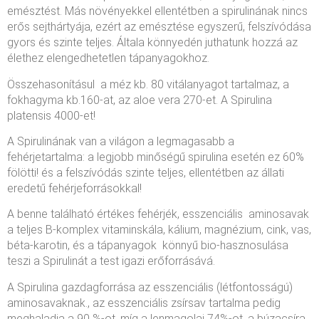
emésztést. Más növényekkel ellentétben a spirulinának nincs
erős sejthártyája, ezért az emésztése egyszerű, felszívódása
gyors és szinte teljes. Általa könnyedén juthatunk hozzá az
élethez elengedhetetlen tápanyagokhoz.
Összehasonításul a méz kb. 80 vitálanyagot tartalmaz, a
fokhagyma kb.160-at, az aloe vera 270-et. A Spirulina
platensis 4000-et!
A Spirulinának van a világon a legmagasabb a
fehérjetartalma: a legjobb minőségű spirulina esetén ez 60%
fölötti! és a felszívódás szinte teljes, ellentétben az állati
eredetű fehérjeforrásokkal!
A benne található értékes fehérjék, esszenciális aminosavak
a teljes B-komplex vitaminskála, kálium, magnézium, cink, vas,
béta-karotin, és a tápanyagok könnyű bio-hasznosulása
teszi a Spirulinát a test igazi erőforrásává.
A Spirulina gazdagforrása az esszenciális (létfontosságú)
aminosavaknak., az esszenciális zsírsav tartalma pedig
meghaladja a 90 %-ot, míg a lenmagolaj 74%-ot, a búzacsíra