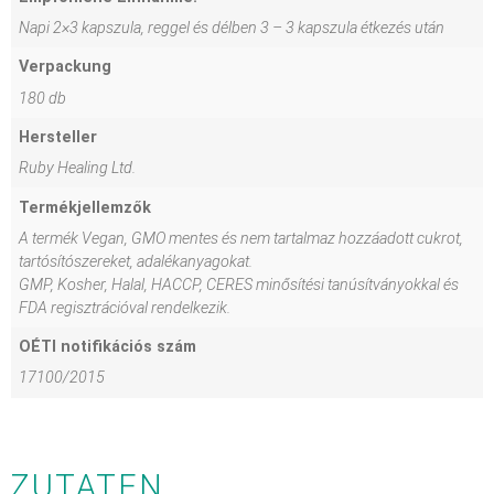
Napi 2×3 kapszula, reggel és délben 3 – 3 kapszula étkezés után
Verpackung
180 db
Hersteller
Ruby Healing Ltd.
Termékjellemzők
A termék Vegan, GMO mentes és nem tartalmaz hozzáadott cukrot,
tartósítószereket, adalékanyagokat.
GMP, Kosher, Halal, HACCP, CERES minősítési tanúsítványokkal és
FDA regisztrációval rendelkezik.
OÉTI notifikációs szám
17100/2015
ZUTATEN