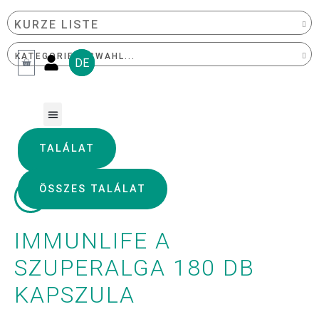
KURZE LISTE
VORGESTELLTES PRODUKT
DE
BELIEBTE PRODUKTE
VERDAUUNGSENZYME
NEUESTES PRODUKT
MIKROALGE
HÄUFIG GESTELLTE FRAGEN
DIAGNOSE TEST
TALÁLAT
OMEGA-3-ÖLE
ÖSSZES TALÁLAT
WASSERSTOFFTABLETTE
IMMUNLIFE A
SZUPERALGA 180 DB
KAPSZULA