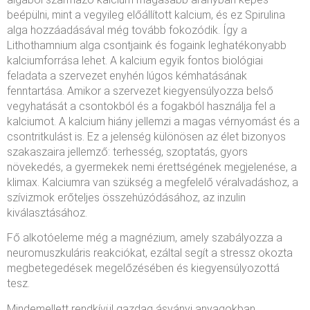
beépülni, mint a vegyileg előállított kalcium, és ez Spirulina
alga hozzáadásával még tovább fokozódik. Így a
Lithothamnium alga csontjaink és fogaink leghatékonyabb
kalciumforrása lehet. A kalcium egyik fontos biológiai
feladata a szervezet enyhén lúgos kémhatásának
fenntartása. Amikor a szervezet kiegyensúlyozza belső
vegyhatását a csontokból és a fogakból használja fel a
kalciumot. A kalcium hiány jellemzi a magas vérnyomást és a
csontritkulást is. Ez a jelenség különösen az élet bizonyos
szakaszaira jellemző: terhesség, szoptatás, gyors
növekedés, a gyermekek nemi érettségének megjelenése, a
klimax. Kalciumra van szükség a megfelelő véralvadáshoz, a
szívizmok erőteljes összehúzódásához, az inzulin
kiválasztásához.
Fő alkotóeleme még a magnézium, amely szabályozza a
neuromuszkuláris reakciókat, ezáltal segít a stressz okozta
megbetegedések megelőzésében és kiegyensúlyozottá
tesz.
Mindemellett rendkívül gazdag ásványi anyagokban,