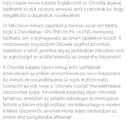
még csupán kevés kutatás foglalkozott az Chlorella algával,
találhatók köztük olyanok, amelyek arról számolnak be, hogy
megállította a daganatok növekedését.
Dr. Minchinori Kimura Japánból a mérései során azt találta,
hogy a Chlorellában 10% RNS és 3%-os DNS mennyiség
található, ami a legmagasabb az ismert táplálékok között. A
rendszeresen fogyasztott Chlorella segíthet az emberi
sejtekben a sérült genetikai anyag javításában miközben védi
az egészséget és ezáltal lelassítja az öregedési folyamatot.
A Chlorella vulgaris három rétegű erős sejtfalának
emésztésére az emberi emésztőrendszer nincs felkészülve.
Az ImmunLife összeállításánál az egyik legfontosabb
szempont az volt, hogy a “chlorella-csodát” maradéktalanul
hasznosítani tudjuk. Keverékünk kizárólag olyan chlorellát
tartalmaz, amelyben az előállító különleges technológiával
feltörte a három rétegű sejtfalat, érintetlenül hagyva minden
értékes összetevőt, amelyek immár teljes minőségben az
emberi test szolgálatába állhatnak!