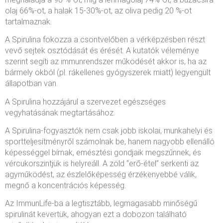
olaj 66%-ot, a halak 15-30%-ot, az oliva pedig 20 %-ot
tartalmaznak.
A Spirulina fokozza a csontvelőben a vérképzésben részt
vevő sejtek osztódását és érését. A kutatók véleménye
szerint segíti az immunrendszer működését akkor is, ha az
bármely okból (pl. rákellenes gyógyszerek miatt) legyengült
állapotban van.
A Spirulina hozzájárul a szervezet egészséges
vegyhatásának megtartásához.
A Spirulina-fogyasztók nem csak jobb iskolai, munkahelyi és
sportteljesítményről számolnak be, hanem nagyobb ellenálló
képességgel bírnak, emésztési gondjaik megszűnnek, és
vércukorszintjük is helyreáll. A zöld “erő-étel” serkenti az
agyműködést, az észlelőképesség érzékenyebbé válik,
megnő a koncentrációs képesség.
Az ImmunLife-ba a legtisztább, legmagasabb minőségű
spirulinát kevertük, ahogyan ezt a dobozon található