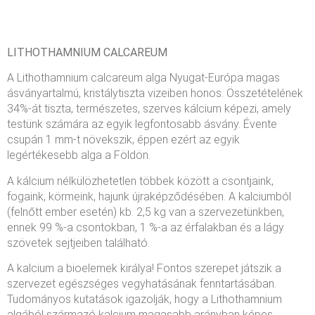
LITHOTHAMNIUM CALCAREUM
A Lithothamnium calcareum alga Nyugat-Európa magas
ásványartalmú, kristálytiszta vizeiben honos. Összetételének
34%-át tiszta, természetes, szerves kálcium képezi, amely
testünk számára az egyik legfontosabb ásvány. Évente
csupán 1 mm-t növekszik, éppen ezért az egyik
legértékesebb alga a Földön.
A kálcium nélkülözhetetlen többek között a csontjaink,
fogaink, körmeink, hajunk újraképződésében. A kalciumból
(felnőtt ember esetén) kb. 2,5 kg van a szervezetünkben,
ennek 99 %-a csontokban, 1 %-a az érfalakban és a lágy
szövetek sejtjeiben található.
A kalcium a bioelemek királya! Fontos szerepet játszik a
szervezet egészséges vegyhatásának fenntartásában.
Tudományos kutatások igazolják, hogy a Lithothamnium
algából származó kalcium magasabb arányban képes