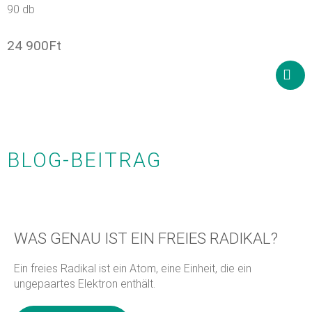
90 db
24 900
Ft
In
den
Ware
BLOG-BEITRAG
WAS GENAU IST EIN FREIES RADIKAL?
Ein freies Radikal ist ein Atom, eine Einheit, die ein
ungepaartes Elektron enthält.