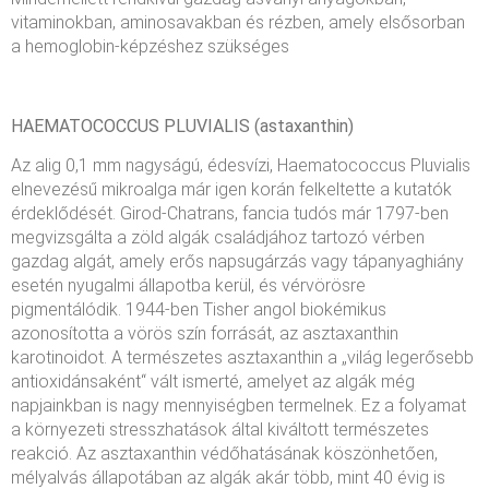
vitaminokban, aminosavakban és rézben, amely elsősorban
a hemoglobin-képzéshez szükséges
HAEMATOCOCCUS PLUVIALIS (astaxanthin)
Az alig 0,1 mm nagyságú, édesvízi, Haematococcus Pluvialis
elnevezésű mikroalga már igen korán felkeltette a kutatók
érdeklődését. Girod-Chatrans, fancia tudós már 1797-ben
megvizsgálta a zöld algák családjához tartozó vérben
gazdag algát, amely erős napsugárzás vagy tápanyaghiány
esetén nyugalmi állapotba kerül, és vérvörösre
pigmentálódik. 1944-ben Tisher angol biokémikus
azonosította a vörös szín forrását, az asztaxanthin
karotinoidot. A természetes asztaxanthin a „világ legerősebb
antioxidánsaként“ vált ismerté, amelyet az algák még
napjainkban is nagy mennyiségben termelnek. Ez a folyamat
a környezeti stresszhatások által kiváltott természetes
reakció. Az asztaxanthin védőhatásának köszönhetően,
mélyalvás állapotában az algák akár több, mint 40 évig is