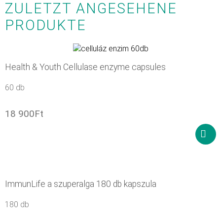
ZULETZT ANGESEHENE
PRODUKTE
Health & Youth Cellulase enzyme capsules
60 db
18 900
Ft
In
den
Ware
ImmunLife a szuperalga 180 db kapszula
180 db