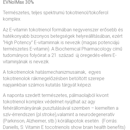
EVNolMax 30%
Természetes, teljes spektrumú tokotrienol/tokoferol
komplex.
Az E-vitamin tokotrienol formában negyvenszer erősebb és
hatékonyabb bizonyos betegségek helyreállításában, ezért
“High Potency” E-vitaminnak is nevezik (magas potenciájú
természetes E-vitamin). A Biochemical Pharmacology című
tudományos folyóirat a 21. század új öregedés-elleni E-
vitaminjának is nevezik.
A tokotrienolok hatásmechanizmusainak, egyes
tokotrienolok rákmegelőzésben betöltött szerepe
napjainkban számos kutatás tárgyát képezi.
A naponta szedett természetes, pálmaolajból kivont
tokotrienol komplex védelmet nyújthat az agy
fehérállományának pusztulásával szemben – kiemelten a
szív-érrendszeri (pl.stroke),valamint a neurodegeneratív
(Parkinson, Alzheimer, stb.) kórállapotok esetén. (Forrás:
Daniells, S: Vitamin E tocotrienols show brain health benefits)