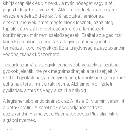
kibírják táplálék és víz nélkül, a nyári hőséget vagy a téli,
jeges hideget is átvészelik. Akkor ébrednek újra és nyerik
vissza eredeti zöld és aktív állapotukat, amikor az
életkörülmények ismét megfelelőek lesznek, azaz elég
táplálék és víz áll rendelkezésükre és a természeti
körülmények már nem szélsőségesek. Ezáltal az algák már
korai Földünkön is dacoltak a legviszontagságosabb
természeti körülményekkel. Ez a tulajdonság az asztaxanthin-
védőpajzsának köszönhető.
Testünk számára az egyik legnagyobb veszélyt a szabad
gyökök jelentik, melyek megtámadhatják a test sejtjeit. A
szabad gyökök nagy mennyiségben, komoly betegségeknek
adhatnak teret, mint a rák, reuma, Alzheimer-kór, ízületi
gyulladás, arthrózis vagy a szürke hályog.
A legismertebb antioxidánsok az A- és a C- vitamin, valamint
a béta-karotin. A karotinok csoportjához tartozó
asztaxanthin – amelyet a Haematococcus Pluvialis mikro
algából nyernek,