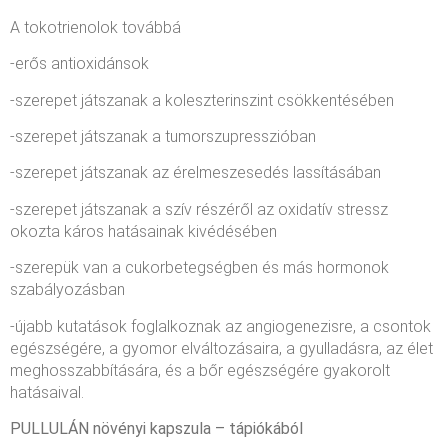
A tokotrienolok továbbá
-erős antioxidánsok
-szerepet játszanak a koleszterinszint csökkentésében
-szerepet játszanak a tumorszupresszióban
-szerepet játszanak az érelmeszesedés lassításában
-szerepet játszanak a szív részéről az oxidatív stressz
okozta káros hatásainak kivédésében
-szerepük van a cukorbetegségben és más hormonok
szabályozásban
-újabb kutatások foglalkoznak az angiogenezisre, a csontok
egészségére, a gyomor elváltozásaira, a gyulladásra, az élet
meghosszabbítására, és a bőr egészségére gyakorolt
hatásaival.
PULLULÁN növényi kapszula – tápiókából