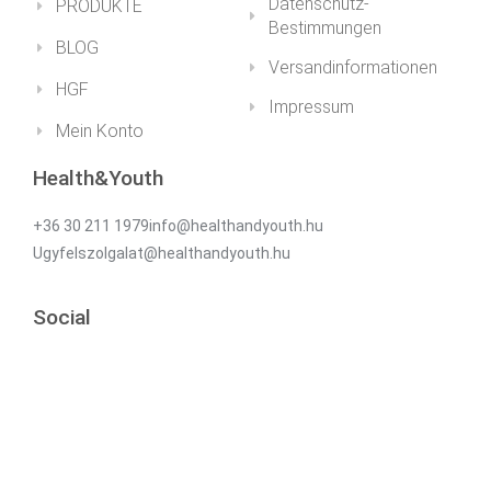
Datenschutz-
PRODUKTE
Bestimmungen
BLOG
Versandinformationen
HGF
Impressum
Mein Konto
Health&Youth
+36 30 211 1979info@healthandyouth.hu
Ugyfelszolgalat@healthandyouth.hu
Social
Newsletter
Abonnieren Sie unseren Newsletter für Neuigkeiten und
Rabatte!