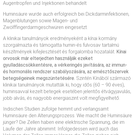
Augentropfen und Injektionen behandelt.
Huminsäure wurde auch erfolgreich bei Dickdarminfektionen,
Magenblutungen sowie Magen- und
Zwölffingerdarmgeschwüren eingesetzt.
A klinikai tanulmányok eredményeként a kínai kormány
szorgalmazta és támogatta humin-és fulvosav tartalmú
készítmények kifejlesztését és forgalomba hozatalát.
Kínai
orvosok már elterjedten használják ezeket
gyulladáscsökkentésre, a vérkeringés javítására, az immun-
és hormonális rendszer szabályozására, az emésztőszervek
betegségeinek megszüntetésére.
Szintén Kínából származó
klinikai tanulmányok mutatták ki, hogy idős (60 – 90 éves),
huminsavval kezelt betegek esetében jelentős étvágyjavulás,
jobb alvás, és nagyobb energiaszint volt megfigyelhető.
Indischen Studien zufolge hemmt und verlangsamt
Huminsäure den Alterungsprozess. Wie macht die Huminsäure
jünger? Die Zellen haben eine elektrische Spannung, die im
Laufe der Jahre abnimmt. Infolgedessen wird auch das