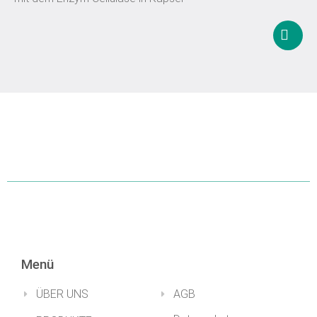
In
den
Waren
Menü
ÜBER UNS
AGB