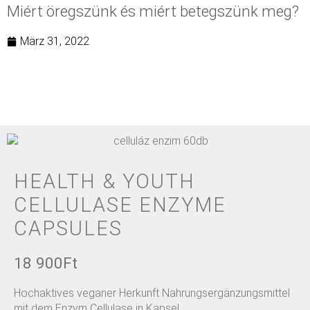
Miért öregszünk és miért betegszünk meg?
März 31, 2022
HEALTH & YOUTH
CELLULASE ENZYME
CAPSULES
18 900
Ft
Hochaktives veganer Herkunft Nahrungsergänzungsmittel
mit dem Enzym Cellulase in Kapsel