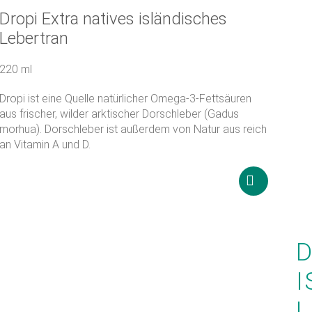
Dropi Extra natives isländisches
Lebertran
220 ml
Dropi ist eine Quelle natürlicher Omega-3-Fettsäuren
aus frischer, wilder arktischer Dorschleber (Gadus
morhua). Dorschleber ist außerdem von Natur aus reich
an Vitamin A und D.
24 860
Ft
sen
Weiterlese
D
I
L