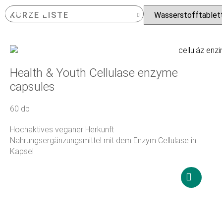
KURZE LISTE
VORGESTELLTES PRODUKT
BELIEBTE PRODUKTE
NEUESTES PRODUKT
Health & Youth Cellulase enzyme
capsules
60 db
Hochaktives veganer Herkunft
Nahrungsergänzungsmittel mit dem Enzym Cellulase in
Kapsel
18 900
Ft
In
den
Warenko