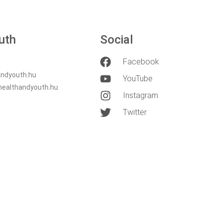
uth
Social
Facebook
ndyouth.hu
YouTube
healthandyouth.hu
Instagram
Twitter