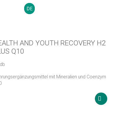
DE
0
Ft
ÜBER UNS
HÄUFIG GESTELLTE FRAGEN
KONTAKT
EALTH AND YOUTH RECOVERY H2
LUS Q10
 db
rungsergänzungsmittel mit Mineralien und Coenzym
0
4 900
Ft
n
In
den
Warenkorb