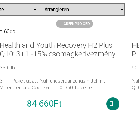
PRODUKTE
BLOG
GREENPRO CBD
Health and Youth Recovery H2 Plus
H
Q10: 3+1 -15% csomagkedvezmény
P
360 db
90
3 + 1 Paketrabatt. Nahrungsergänzungsmittel mit
Nah
Mineralien und Coenzym Q10. 360 Tabletten
Q1
84 660
Ft
2
99 600
Ft
Weiterlese
rb