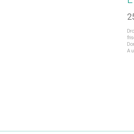
2
Dro
fri
Dor
A u