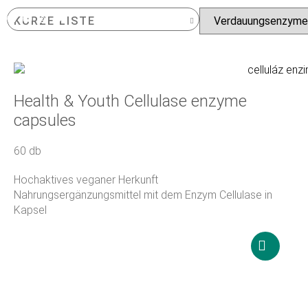
KURZE LISTE
VORGESTELLTES PRODUKT
BELIEBTE PRODUKTE
NEUESTES PRODUKT
Health & Youth Cellulase enzyme
capsules
60 db
Hochaktives veganer Herkunft
Nahrungsergänzungsmittel mit dem Enzym Cellulase in
Kapsel
18 900
Ft
In
den
Warenko