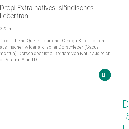
Dropi Extra natives isländisches
Lebertran
220 ml
Dropi ist eine Quelle natürlicher Omega-3-Fettsäuren
aus frischer, wilder arktischer Dorschleber (Gadus
morhua). Dorschleber ist außerdem von Natur aus reich
an Vitamin A und D.
24 860
Ft
sen
Weiterlese
D
I
L