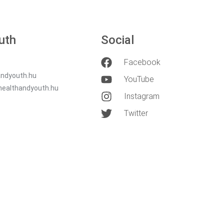
uth
Social
Facebook
ndyouth.hu
YouTube
healthandyouth.hu
Instagram
Twitter