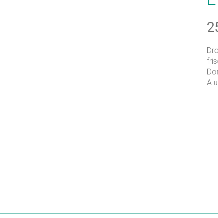
2
Dro
fri
Dor
A u