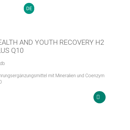
DE
0
Ft
ÜBER UNS
HÄUFIG GESTELLTE FRAGEN
KONTAKT
EALTH AND YOUTH RECOVERY H2
LUS Q10
 db
rungsergänzungsmittel mit Mineralien und Coenzym
0
4 900
Ft
In
den
Warenkorb