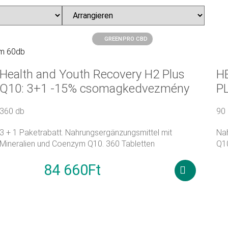
PRODUKTE
BLOG
GREENPRO CBD
Health and Youth Recovery H2 Plus
H
Q10: 3+1 -15% csomagkedvezmény
P
360 db
90
3 + 1 Paketrabatt. Nahrungsergänzungsmittel mit
Nah
Mineralien und Coenzym Q10. 360 Tabletten
Q1
84 660
Ft
2
99 600
Ft
In
den
Warenkorb
rb