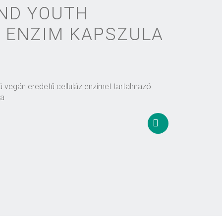
ND YOUTH
 ENZIM KAPSZULA
vegán eredetű celluláz enzimet tartalmazó
la
Kosárba
teszem