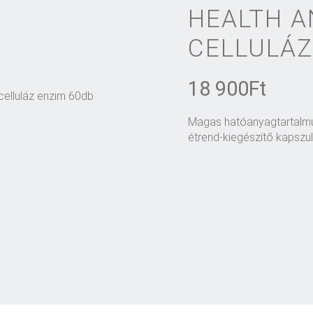
HEALTH A
CELLULÁZ
18 900
Ft
Magas hatóanyagtartalmú 
étrend-kiegészítő kapszu