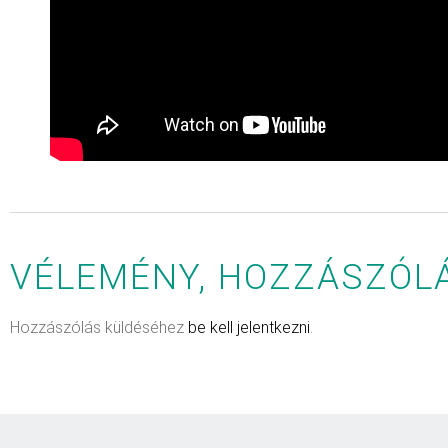
VÉLEMÉNY, HOZZÁSZÓL
Hozzászólás küldéséhez
be kell jelentkezni
.