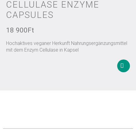
CELLULASE ENZYME
CAPSULES
18 900
Ft
Hochaktives veganer Herkunft Nahrungsergänzungsmittel
mit dem Enzym Cellulase in Kapsel
In
den
Waren