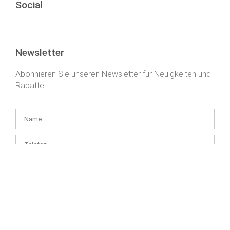
Social
Newsletter
Abonnieren Sie unseren Newsletter für Neuigkeiten und
Rabatte!
Ich habe die
die Informationen zur Datenverwaltung
verstanden
und bin damit einverstanden, dass Health and Youth Kft. einen
Newsletter an die von mir angegebene E-Mail-Adresse sendet – bis
zum Widerruf meiner Einwilligung.