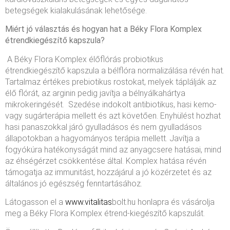
betegségek kialakulásának lehetősége.
Miért jó választás és hogyan hat a Béky Flora Komplex
étrendkiegészítő kapszula?
A Béky Flora Komplex élőflórás probiotikus
étrendkiegészítő kapszula a bélflóra normalizálása révén hat.
Tartalmaz értékes prebiotikus rostokat, melyek táplálják az
élő flórát, az arginin pedig javítja a bélnyálkahártya
mikrokeringését. Szedése indokolt antibiotikus, hasi kemo-
vagy sugárterápia mellett és azt követően. Enyhülést hozhat
hasi panaszokkal járó gyulladásos és nem gyulladásos
állapotokban a hagyományos terápia mellett. Javítja a
fogyókúra hatékonyságát mind az anyagcsere hatásai, mind
az éhségérzet csökkentése által. Komplex hatása révén
támogatja az immunitást, hozzájárul a jó közérzetet és az
általános jó egészség fenntartásához.
Látogasson el a
www.vitalitas
bolt.hu honlapra és vásárolja
meg a Béky Flora Komplex étrend-kiegészítő kapszulát.