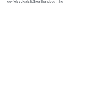
ugyfelszolgalat@healthandyouth.hu
Social
Hírlevél
Iratkozz fel hírlevelünkre az újdonságokért és
kedvezményekért!
Az
Adatkezelési tájékoztatót
megértettem és hozzájárulok, hogy