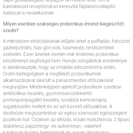
kannabinoid receptorokon keresztül fájdalomcsillapító
hatással is rendelkeznek.
Milyen esetben szükséges probiotikus étrend-kiegészítőt
szedni?
A mikrobiom eltolódásának előjele lehet a puffadás, fokozott
gázképződés, hasi görcsök, hasmenés, rendszertelen
székelés. Ezen tünetek esetén már érdemes probiotikus
készítményt segítségül hívni. Humán vizsgálatok eredményei
is alátámasztják, hogy az irritábilis bélszindróma estén,
Crohn-betegségben a megfelelő probiotikumok
alkalmazásával sikerült a panaszmentes időszakokat
megnyújtani. Mindenképpen ajánlott probiotikum szedése
antibiotikus kezelés, gyomorsavcsökkentő
protonpumpagátló kezelés, továbbá kemoterápia,
sugárkezelés mellett és az azt követő időszakban. A
diszbiózis megszüntetése az egész szervezet egészségére
pozitívan hat. Csökken az elhízás, inzulin rezisztencia, 2 típusú
diabétesz, pajzsmirigy- és autoimmun-, valamint
kardiovaszkuláris betegségek és egyes daganatos