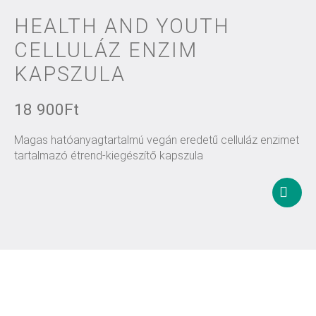
HEALTH AND YOUTH
CELLULÁZ ENZIM
KAPSZULA
18 900
Ft
Magas hatóanyagtartalmú vegán eredetű celluláz enzimet
tartalmazó étrend-kiegészítő kapszula
Kosár
tesze