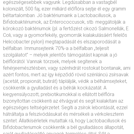
egészségesebbek vagyunk. Legdúsabban a vastagbél
kolonizált, 500 faj, ezer milliárd élőflóra sejtje él egy gramm
béltartalomban. Jó baktériumaink a Lactobacillusok, a
Bifidobaktériumok, az Enterococcusok, stb. meggátolják a
kórokozó baktériumok (pl. a fertőzést okozó Salmonellák, E.
Coli, vagy a gyomorfekély, gyomorrák kialakulásáért felelős
Helicobacter pylori) megtapadását és elszaporodását a
bélfalban. Immunsejteink 70%-a a bélfalban „teljesít
szolgálatot” – melyek jelentős támogatást kapnak a jó
bélflórától. Vannak törzsek, melyek segítenek a
fehérjeemésztésben, vagy szénhidrát rostokat bontanak, ami
azért fontos, mert az így képződő rövid szénláncú zsírsavak
(acetát, propionát, butirát) táplálják, védik a bélhámsejteket,
csökkentik a gyulladást és a bélrák kockázatát. A
kiegyensúlyozott, prebiotikumokkal is ellátott bélflóra
bizonyítottan csökkenti az étvágyat és segít kialakítani az
egészséges teltségérzetet. Segíti a zsírok lebontását, ezzel
hátráltatja a felszívódásukat és mérsékeli a vérkoleszterin
szintet. Állatkísérletek mutattak rá, hogy Lactobacillusok és
Bifidobacteriumok csökkentik a bél gyulladásos állapotát,
saját gyulladásgátló anyagok termelése által. Sőt a