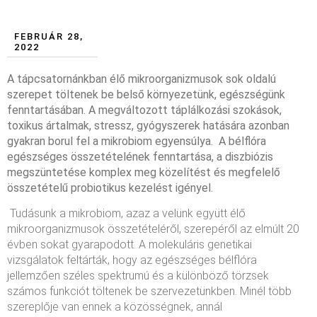
FEBRUÁR 28,
2022
A tápcsatornánkban élő mikroorganizmusok sok oldalú
szerepet töltenek be belső környezetünk, egészségünk
fenntartásában. A megváltozott táplálkozási szokások,
toxikus ártalmak, stressz, gyógyszerek hatására azonban
gyakran borul fel a mikrobiom egyensúlya. A bélflóra
egészséges összetételének fenntartása, a diszbiózis
megszüntetése komplex meg közelítést és megfelelő
összetételű probiotikus kezelést igényel.
Tudásunk a mikrobiom, azaz a velünk együtt élő
mikroorganizmusok összetételéről, szerepéről az elmúlt 20
évben sokat gyarapodott. A molekuláris genetikai
vizsgálatok feltárták, hogy az egészséges bélflóra
jellemzően széles spektrumú és a különböző törzsek
számos funkciót töltenek be szervezetünkben. Minél több
szereplője van ennek a közösségnek, annál