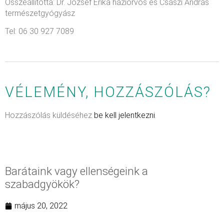
Összeállította: Dr. József Erika háziorvos és Császi András
természetgyógyász
Tel: 06 30 927 7089
VÉLEMÉNY, HOZZÁSZÓLÁS?
Hozzászólás küldéséhez
be kell jelentkezni
.
Barátaink vagy ellenségeink a
szabadgyökök?
május 20, 2022