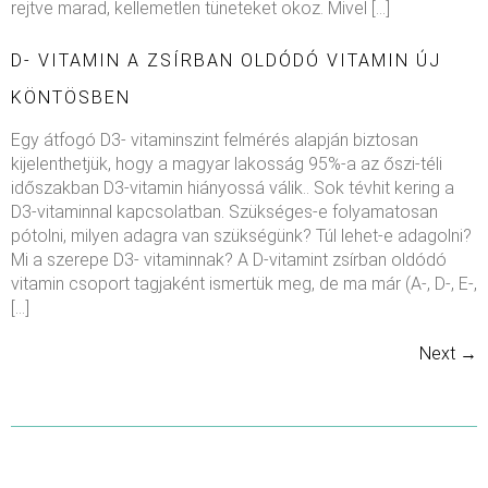
rejtve marad, kellemetlen tüneteket okoz. Mivel […]
D- VITAMIN A ZSÍRBAN OLDÓDÓ VITAMIN ÚJ
KÖNTÖSBEN
Egy átfogó D3- vitaminszint felmérés alapján biztosan
kijelenthetjük, hogy a magyar lakosság 95%-a az őszi-téli
időszakban D3-vitamin hiányossá válik.. Sok tévhit kering a
D3-vitaminnal kapcsolatban. Szükséges-e folyamatosan
pótolni, milyen adagra van szükségünk? Túl lehet-e adagolni?
Mi a szerepe D3- vitaminnak? A D-vitamint zsírban oldódó
vitamin csoport tagjaként ismertük meg, de ma már (A-, D-, E-,
[…]
Next
→