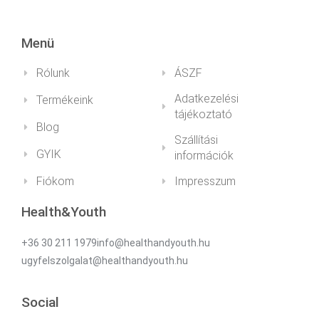
Menü
Rólunk
ÁSZF
Adatkezelési
Termékeink
tájékoztató
Blog
Szállítási
GYIK
információk
Fiókom
Impresszum
Health&Youth
+36 30 211 1979info@healthandyouth.hu
ugyfelszolgalat@healthandyouth.hu
Social