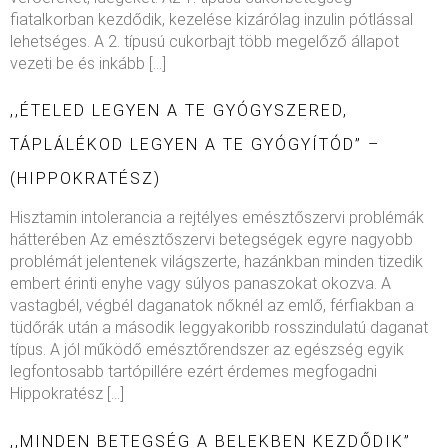
fiatalkorban kezdődik, kezelése kizárólag inzulin pótlással
lehetséges. A 2. típusú cukorbajt több megelőző állapot
vezeti be és inkább […]
,,ÉTELED LEGYEN A TE GYÓGYSZERED,
TÁPLÁLÉKOD LEGYEN A TE GYÓGYÍTÓD” –
(HIPPOKRATÉSZ)
Hisztamin intolerancia a rejtélyes emésztőszervi problémák
hátterében Az emésztőszervi betegségek egyre nagyobb
problémát jelentenek világszerte, hazánkban minden tizedik
embert érinti enyhe vagy súlyos panaszokat okozva. A
vastagbél, végbél daganatok nőknél az emlő, férfiakban a
tüdőrák után a második leggyakoribb rosszindulatú daganat
típus. A jól működő emésztőrendszer az egészség egyik
legfontosabb tartópillére ezért érdemes megfogadni
Hippokratész […]
,,MINDEN BETEGSÉG A BELEKBEN KEZDŐDIK”