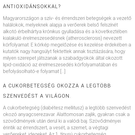
ANTIOXIDÁNSOKKAL?
Magyarországon a szív- és érrendszeri betegségek a vezető
halálokok, melyeknek alapja a verőerek belső felszínét
alkotó érbelhártya krónikus gyulladása és a következtében
kialakuló érelmeszesedésnek (atherosclerosis) nevezett
kórfolyamat. E kórkép megelőzése és kezelése érdekében a
kutatók nagy hangsúlyt fektettek annak tisztázására, hogy
milyen szerepet játszanak a szabadgyökök által okozott
lipid-oxidáció az érelmeszesedés kórfolyamatában és
befolyásolható-e folyamat […]
A CUKORBETEGSÉG OKOZZA A LEGTÖBB
SZENVEDÉST A VILÁGON.
A cukorbetegség (diabétesz mellitusz) a legtöbb szenvedést
okozó anyagcserezavar. Alattomosan zajlik, gyakran csak a
szövődmények után derül ki a valódi baj. Szövődményei
érintik az érrendszert, a vesét, a szemet, a végtagi
verőereket, idegeket. Az 1. típusú cukorbetegség