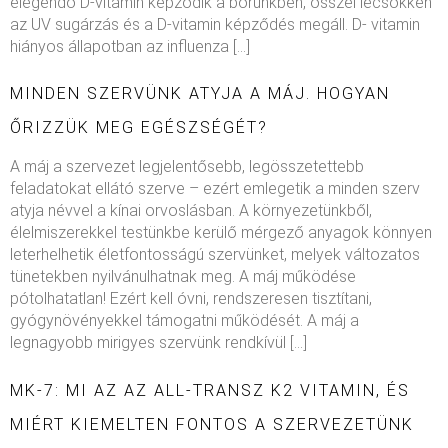
elegendő D-vitamin képződik a bőrünkben, ősszel lecsökken
az UV sugárzás és a D-vitamin képződés megáll. D- vitamin
hiányos állapotban az influenza […]
MINDEN SZERVÜNK ATYJA A MÁJ. HOGYAN
ŐRIZZÜK MEG EGÉSZSÉGÉT?
A máj a szervezet legjelentősebb, legösszetettebb
feladatokat ellátó szerve – ezért emlegetik a minden szerv
atyja névvel a kínai orvoslásban. A környezetünkből,
élelmiszerekkel testünkbe kerülő mérgező anyagok könnyen
leterhelhetik életfontosságú szervünket, melyek változatos
tünetekben nyilvánulhatnak meg. A máj működése
pótolhatatlan! Ezért kell óvni, rendszeresen tisztítani,
gyógynövényekkel támogatni működését. A máj a
legnagyobb mirigyes szervünk rendkívül […]
MK-7: MI AZ AZ ALL-TRANSZ K2 VITAMIN, ÉS
MIÉRT KIEMELTEN FONTOS A SZERVEZETÜNK