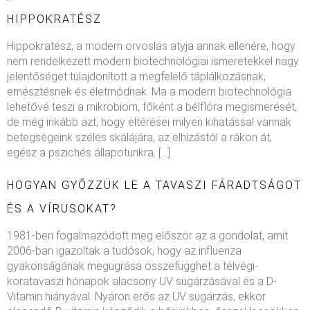
HIPPOKRATÉSZ
Hippokratész, a modern orvoslás atyja annak ellenére, hogy
nem rendelkezett modern biotechnológiai ismeretekkel nagy
jelentőséget tulajdonított a megfelelő táplálkozásnak,
emésztésnek és életmódnak. Ma a modern biotechnológia
lehetővé teszi a mikrobiom, főként a bélflóra megismerését,
de még inkább azt, hogy eltérései milyen kihatással vannak
betegségeink széles skálájára, az elhízástól a rákon át,
egész a pszichés állapotunkra. […]
HOGYAN GYŐZZÜK LE A TAVASZI FÁRADTSÁGOT
ÉS A VÍRUSOKAT?
1981-ben fogalmazódott meg először az a gondolat, amit
2006-ban igazoltak a tudósok, hogy az influenza
gyakoriságának megugrása összefügghet a télvégi-
koratavaszi hónapok alacsony UV sugárzásával és a D-
Vitamin hiányával. Nyáron erős az UV sugárzás, ekkor