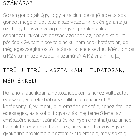
SZÁMÁRA?
Sokan gondolják úgy, hogy a kalcium pezsgőtabletta sok
gondot megold. Jót tesz a szervezetünknek és garantálja
azt, hogy hosszú évekig ne legyen problémánk a
csontozatunkkal. Az igazság azonban az, hogy a kalcium
pótlása K2-vitamin bevitele nélkül nem csak hatástalan, de
még egészségkárosító hatással is rendelkezhet. Miért fontos
a K2 vitamin szervezetünk számára? A K2-vitamin a […]
TERÜLJ, TERÜLJ ASZTALKÁM – TUDATOSAN,
MÉRTÉKKEL!
Rohanó világunkban a hétköznapokon is nehéz változatos,
egészséges ételekből összeállítani étrendünket. A
karácsonyi, újévi menü, a jellemzően sok féle, nehéz étel, az
édességek, az alkohol fogyasztás megterhelő lehet az
emésztőrendszer számára és könnyen elronthatja az ünnepi
hangulatot egy kínzó hasgörcs, hányinger, hányás. Egyre
gyakoribb probléma a hisztamin-intolerancia, mely sokáig