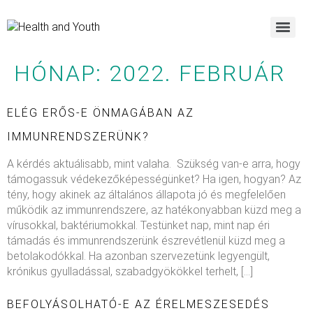
HÓNAP:
2022. FEBRUÁR
ELÉG ERŐS-E ÖNMAGÁBAN AZ
IMMUNRENDSZERÜNK?
A kérdés aktuálisabb, mint valaha. Szükség van-e arra, hogy
támogassuk védekezőképességünket? Ha igen, hogyan? Az
tény, hogy akinek az általános állapota jó és megfelelően
működik az immunrendszere, az hatékonyabban küzd meg a
vírusokkal, baktériumokkal. Testünket nap, mint nap éri
támadás és immunrendszerünk észrevétlenül küzd meg a
betolakodókkal. Ha azonban szervezetünk legyengült,
krónikus gyulladással, szabadgyökökkel terhelt, […]
BEFOLYÁSOLHATÓ-E AZ ÉRELMESZESEDÉS