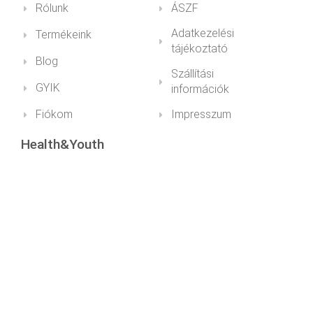
Rólunk
ÁSZF
Adatkezelési
Termékeink
tájékoztató
Blog
Szállítási
GYIK
információk
Fiókom
Impresszum
Health&Youth
+36 30 211 1979info@healthandyouth.hu
ugyfelszolgalat@healthandyouth.hu
Social
Hírlevél