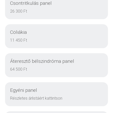
Csontritkulás panel
RÉSZLETEK
26 300 Ft
Cöliákia
RÉSZLETEK
11 450 Ft
Áteresztő bélszindróma panel
RÉSZLETEK
64 500 Ft
Egyéni panel
RÉSZLETEK
Részletes árlistáért kattintson