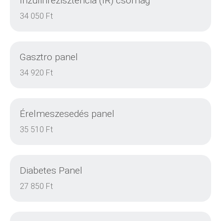
Inzulinrezisztencia (IR) csomag
RÉSZLETEK
34 050 Ft
Gasztro panel
RÉSZLETEK
34 920 Ft
Érelmeszesedés panel
RÉSZLETEK
35 510 Ft
Diabetes Panel
RÉSZLETEK
27 850 Ft