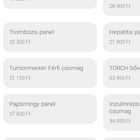
28 400 Ft
Trombózis panel
Hepatitis p
25 300 Ft
21 900 Ft
Tumormarker Férfi csomag
TORCH bőví
RÉSZLETEK
21 150 Ft
52 450 Ft
Pajzsmirigy panel
Inzulinrezis
csomag
RÉSZLETEK
37 820 Ft
34 050 Ft