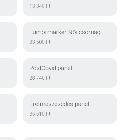
13 340 Ft
Tumormarker Női csomag
33 500 Ft
PostCovid panel
RÉSZLETEK
28 740 Ft
Érelmeszesedés panel
RÉSZLETEK
35 510 Ft