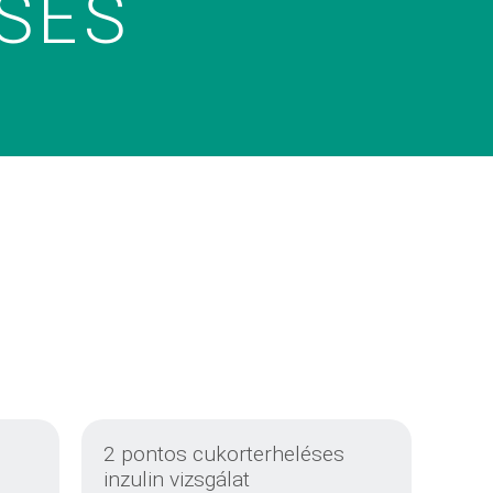
SES
2 pontos cukorterheléses
inzulin vizsgálat