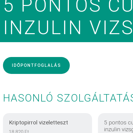
5 PONTOS C
INZULIN VIZ
IDŐPONTFOGLALÁS
HASONLÓ SZOLGÁLTATÁ
Kriptopirrol vizeletteszt
5 pontos c
inzulin vizs
18 820 Ft