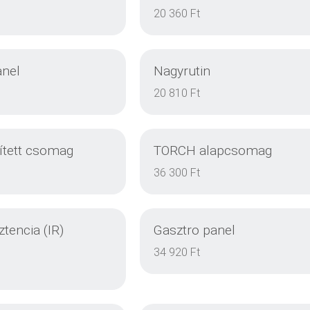
20 360 Ft
anel
Nagyrutin
20 810 Ft
tett csomag
TORCH alapcsomag
RÉSZLETEK
RÉSZLETEK
36 300 Ft
ztencia (IR)
Gasztro panel
RÉSZLETEK
RÉSZLETEK
34 920 Ft