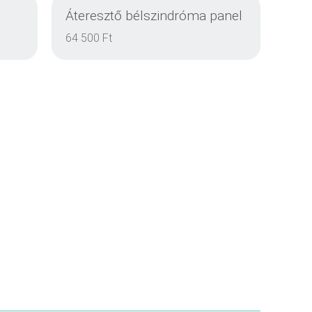
Áteresztő bélszindróma panel
RÉSZLETEK
64 500 Ft
RÉSZLETEK
RÉSZLETEK