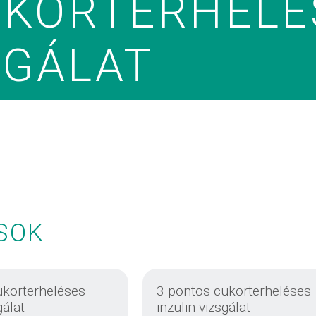
UKORTERHELÉ
SGÁLAT
SOK
ukorterheléses
3 pontos cukorterheléses
gálat
inzulin vizsgálat