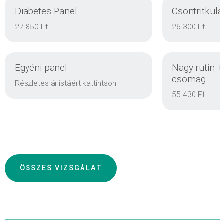
Diabetes Panel
Csontritkul
RÉSZLETEK
27 850 Ft
26 300 Ft
Egyéni panel
Nagy rutin 
RÉSZLETEK
csomag
Részletes árlistáért kattintson
55 430 Ft
RÉSZLETEK
ÖSSZES VIZSGÁLAT
RÉSZLETEK