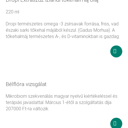
220 ml
Dropi természetes omega -3 zsírsavak forrása, friss, vad
északi sarki tőkehal májából készül. (Gadus Morhua). A
tőkehalmáj természetes A-, és D-vitaminokban is gazdag.
24 860
Ft
Továb
olvas
Bélflóra vizsgálat
Mikrobiom szekvenálás magyar nyelvű kiértékeléssel és
terápiás javaslattal. Március 1-étől a szolgáltatás díja
207000 Ft-ra változik.
207 000
Ft