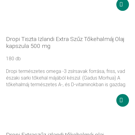
24 900
Ft
Kosár
tesze
Dropi Tiszta Izlandi Extra Szűz Tőkehalmáj Olaj
kapszula 500 mg
180 db
Dropi természetes omega -3 zsírsavak forrása, friss, vad
északi sarki tőkehal májából készül. (Gadus Morhua) A
tőkehalmáj természetes A-, és D-vitaminokban is gazdag.
25 000
Ft
Továb
olvas
Dropi Extraszűz izlandi tőkehalmáj olaj