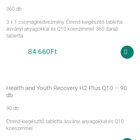
360 db
3 + 1 csomagkedvezmény. Étrend-kiegészítő tabletta
ásványi anyagokkal és Q10 koenzimmel. 360 darab
tabletta
84 660
Ft
99 600
Ft
Kosár
tesze
Health and Youth Recovery H2 Plus Q10 – 90
db
90 db
Étrend-kiegészítő tabletta ásványi anyagokkal és Q10
koenzimmel.