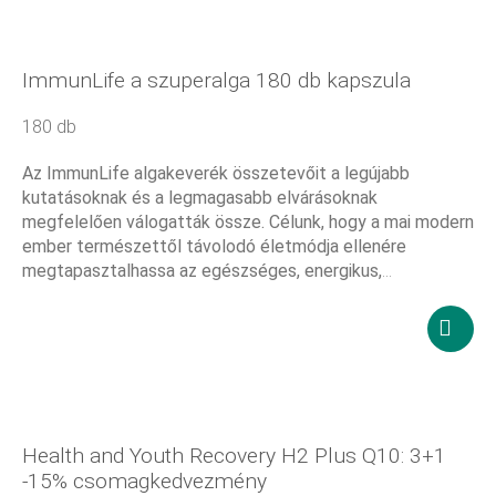
Kosár
tesze
ImmunLife a szuperalga 180 db kapszula
180 db
Az ImmunLife algakeverék összetevőit a legújabb
kutatásoknak és a legmagasabb elvárásoknak
megfelelően válogatták össze. Célunk, hogy a mai modern
ember természettől távolodó életmódja ellenére
megtapasztalhassa az egészséges, energikus,
szellemileg friss, hosszú életet!
19 050
Ft
Kosár
tesze
Health and Youth Recovery H2 Plus Q10: 3+1
-15% csomagkedvezmény