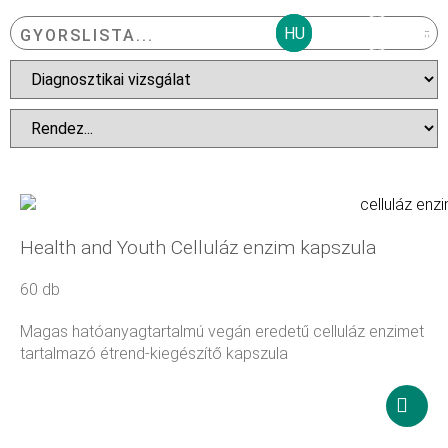
HU
GYORSLISTA...
KIEMELT TERMÉKEK
NÉPSZERŰ TERMÉKEK
TAGSÁGOK, D
GYAKORI 
GREENPRO CBD
LEGÚJABB TERMÉKEK
Health and Youth Celluláz enzim kapszula
60 db
Magas hatóanyagtartalmú vegán eredetű celluláz enzimet
tartalmazó étrend-kiegészítő kapszula
18 900
Ft