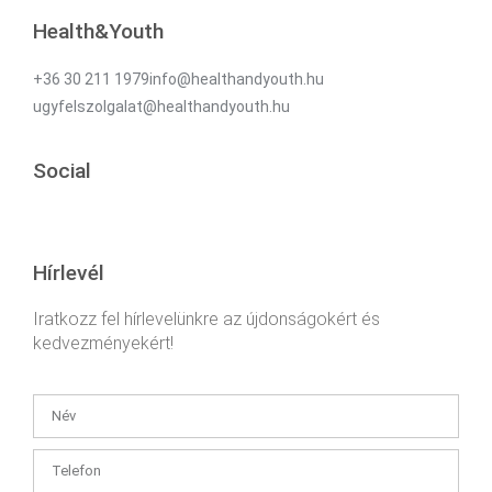
Health&Youth
+36 30 211 1979info@healthandyouth.hu
ugyfelszolgalat@healthandyouth.hu
Social
Hírlevél
Iratkozz fel hírlevelünkre az újdonságokért és
kedvezményekért!