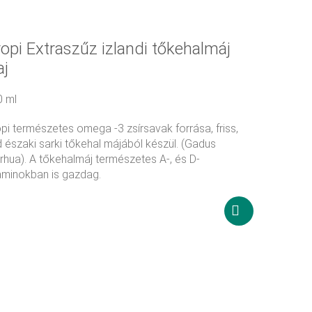
opi Extraszűz izlandi tőkehalmáj
aj
0 ml
pi természetes omega -3 zsírsavak forrása, friss,
 északi sarki tőkehal májából készül. (Gadus
hua). A tőkehalmáj természetes A-, és D-
aminokban is gazdag.
4 860
Ft
Tovább
olvasom