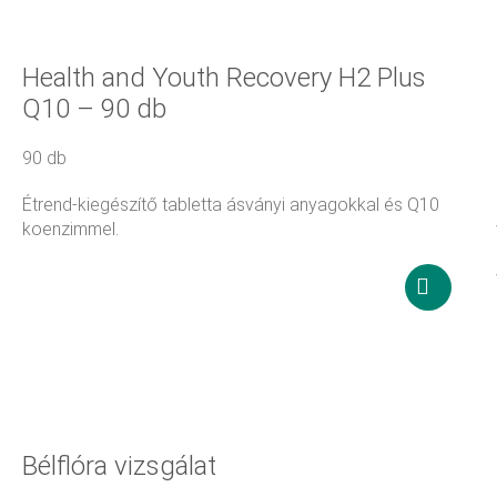
Health and Youth Recovery H2 Plus
Q10 – 90 db
90 db
Étrend-kiegészítő tabletta ásványi anyagokkal és Q10
koenzimmel.
24 900
Ft
Kosárba
teszem
Bélflóra vizsgálat