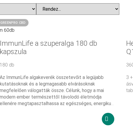
TERMÉKEINK
BLOG
RÓLUNK
TAGSÁGOK, DÍJ
GREENPRO CBD
ImmunLife a szuperalga 180 db
He
kapszula
Q
180 db
36
Az ImmunLife algakeverék összetevőit a legújabb
3 +
kutatásoknak és a legmagasabb elvárásoknak
ás
megfelelően válogatták össze. Célunk, hogy a mai
tab
modern ember természettől távolodó életmódja
ellenére megtapasztalhassa az egészséges, energikus,
99
szellemileg friss, hosszú életet!
19 050
Ft