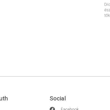
Dro
ész
tők
uth
Social
Facebook