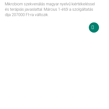
Mikrobiom szekvenálás magyar nyelvű kiértékeléssel
és terápiás javaslattal. Március 1-étől a szolgáltatás
díja 207000 Ft-ra változik.
207 000
Ft
Kosárba
teszem