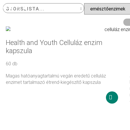
GYORSLISTA...
KIEMELT TERMÉKEK
NÉPSZERŰ TERMÉKEK
LEGÚJABB TERMÉKEK
Health and Youth Celluláz enzim
kapszula
60 db
Magas hatóanyagtartalmú vegán eredetű celluláz
enzimet tartalmazó étrend-kiegészítő kapszula
18 900
Ft
Kosárba
teszem