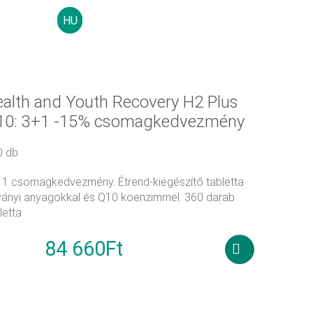
HU
0
Ft
AK, ELISMERÉSEK
GYAKORI KÉRDÉSEK
KAPCSOLAT
alth and Youth Recovery H2 Plus
10: 3+1 -15% csomagkedvezmény
0 db
 1 csomagkedvezmény. Étrend-kiegészítő tabletta
ványi anyagokkal és Q10 koenzimmel. 360 darab
letta
84 660
Ft
 600
Ft
Tovább
olvasom