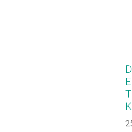
D
K
2