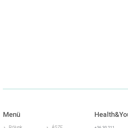
Menü
Health&Yo
Rólunk
ÁSZF
+36 30 211