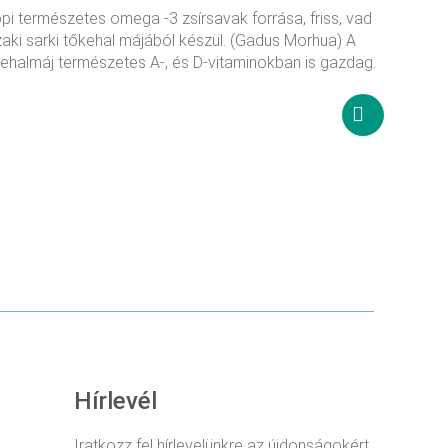
pi természetes omega -3 zsírsavak forrása, friss, vad
aki sarki tőkehal májából készül. (Gadus Morhua) A
ehalmáj természetes A-, és D-vitaminokban is gazdag.
Tovább
olvasom
Hírlevél
Iratkozz fel hírlevelünkre az újdonságokért