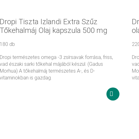
Kosárba
teszem
Dropi Tiszta Izlandi Extra Szűz
Dr
Tőkehalmáj Olaj kapszula 500 mg
ol
180 db
22
Dropi természetes omega -3 zsírsavak forrása, friss,
Dro
vad északi sarki tőkehal májából készül. (Gadus
vad
Morhua) A tőkehalmáj természetes A-, és D-
Mor
vitaminokban is gazdag.
vit
25 000
Ft
2
Tovább
olvasom