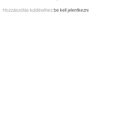
Hozzászólás küldéséhez
be kell jelentkezni
.
Menü
Health&Yo
Rólunk
ÁSZF
+36 30 211
1979info@healtha
Adatkezelési
Termékeink
ugyfelszolgalat@
tájékoztató
Blog
Szállítási