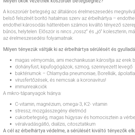
Milyen okok vezetnek koszorúér betegséghez?
A koszorúér betegség az általános érelmeszesedés megnyilván
belső felszínét borító hatalmas szerv az érbelhártya – endothe
endothel károsodás hátterében számos kiváltó tényező szerepel
bűnös, helytelen. Először is nincs ,,rossz” és ,,jó” koleszterin
az érelmeszesedési folyamatnak.
Milyen tényezük váltják ki az érbelhártya sérülését és gyullad
magas vérnyomás, ami mechanikusan károsítja az erek be
dohányfüst, kipufogógázok, szmog, szennyezett levegő
baktériumok – Chlamydia pneumoniae, Borelliák, ápolatla
vírusfertőzések, és nemcsak a koronavírus!
immunreakciók
A mikro-tápanyagok hiánya:
C-vitamin, magnézium, omega-3, K2- vitamin
stressz, mozgásszegény életmód
cukorbetegség, magas húgysav és homocisztein a vérb
véralvadásgátló, dialízis, citosztatikum
A cél az érbelhártya védelme, a sérülését kiváltó tényezők elk