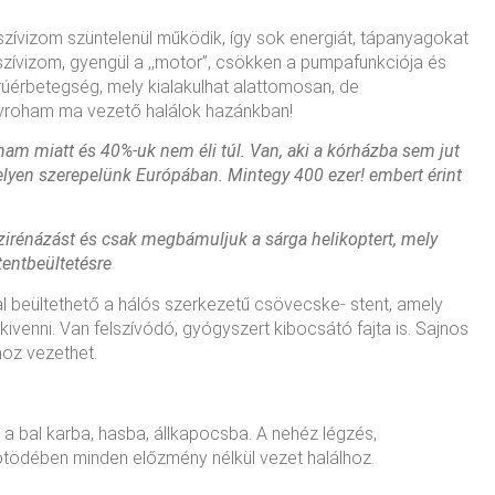
szívizom szüntelenül működik, így sok energiát, tápanyagokat
 szívizom, gyengül a ,,motor”, csökken a pumpafunkciója és
rúérbetegség, mely kialakulhat alattomosan, de
zívroham ma vezető halálok hazánkban!
am miatt és 40%-uk nem éli túl. Van, aki a kórházba sem jut
helyen szerepelünk Európában. Mintegy 400 ezer! embert érint
irénázást és csak megbámuljuk a sárga helikoptert, mely
tentbeültetésre
al beültethető a hálós szerkezetű csövecske- stent, amely
 kivenni. Van felszívódó, gyógyszert kibocsátó fajta is. Sajnos
hoz vezethet.
 a bal karba, hasba, állkapocsba. A nehéz légzés,
yötödében minden előzmény nélkül vezet halálhoz.