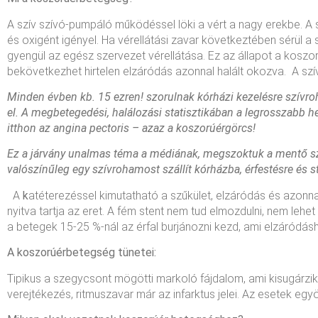
A szív szívó-pumpáló működéssel löki a vért a nagy erekbe. A 
és oxigént igényel. Ha vérellátási zavar következtében sérül a
gyengül az egész szervezet vérellátása. Ez az állapot a koszo
bekövetkezhet hirtelen elzáródás azonnal halált okozva. A s
Minden évben kb. 15 ezren! szorulnak kórházi kezelésre szívroh
el. A megbetegedési, halálozási statisztikában a legrosszabb 
itthon az angina pectoris – azaz a koszorúérgörcs!
Ez a járvány unalmas téma a médiának, megszoktuk a mentő sz
valószínűleg egy szívrohamost szállít kórházba, érfestésre és s
A
k
atéterezéssel kimutatható a szűkület, elzáródás és azonn
nyitva tartja az eret. A fém stent nem tud elmozdulni, nem lehet
a betegek 15-25 %-nál az érfal burjánozni kezd, ami elzáródás
A koszorúérbetegség tünetei:
Tipikus a szegycsont mögötti markoló fájdalom, ami kisugárzik
verejtékezés, ritmuszavar már az infarktus jelei. Az esetek eg