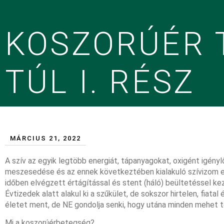
KOSZORÚÉR 
TÚL I. RÉSZ
MÁRCIUS 21, 2022
A szív az egyik legtöbb energiát, tápanyagokat, oxigént igényl
meszesedése és az ennek következtében kialakuló szívizom el
időben elvégzett értágítással és stent (háló) beültetéssel ke
Évtizedek alatt alakul ki a szűkület, de sokszor hirtelen, fiatal
életet ment, de NE gondolja senki, hogy utána minden mehet to
Mi a koszorúérbetegség?