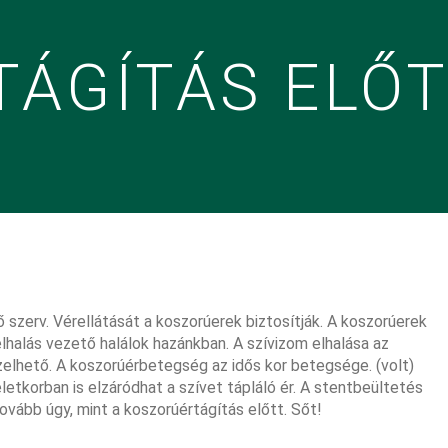
TÁGÍTÁS ELŐT
ő szerv. Vérellátását a koszorúerek biztosítják. A koszorúerek
halás vezető halálok hazánkban. A szívizom elhalása az
zelhető. A koszorúérbetegség az idős kor betegsége. (volt)
 életkorban is elzáródhat a szívet tápláló ér. A stentbeültetés
vább úgy, mint a koszorúértágítás előtt. Sőt!