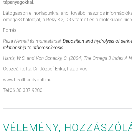
tápanyagokkal.
Látogasson el honlapunkra, ahol további hasznos információkat
omega-3 halolajat, a Béky K2, D3 vitamint és a molekuláris hid
Forrás:
Reza Nemati
és munkatársai:
Deposition and hydrolysis of serine
relationship to atherosclerosis
Harris
, W.S. and Von Schacky, C. (2004) The Omega-3 Index A N
Összeállította: Dr. József Erika, háziorvos
www.healthandyouth.hu
Tel:06 30 337 9280
VÉLEMÉNY, HOZZÁSZÓL