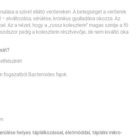
ulása a szívet ellátó verőereken. A betegséget a verőerek
l – elváltozása, sérülése, krónikus gyulladása okozza. Az
. Az a nézet, hogy a ,,rossz koleszterin” magas szintje a fő
, másodszor pedig a koleszterin résztvevője, de nem kiváltó oka
ását?
lfelszínét
n fogazatból Bacteroides fajok.
en
erülése helyes táplálkozással, életmóddal, táplálni mikro-