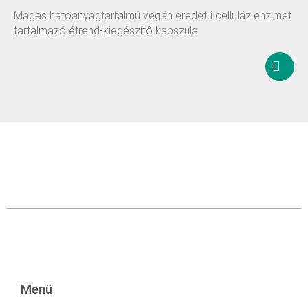
Magas hatóanyagtartalmú vegán eredetű celluláz enzimet
tartalmazó étrend-kiegészítő kapszula
Kosár
tesze
Menü