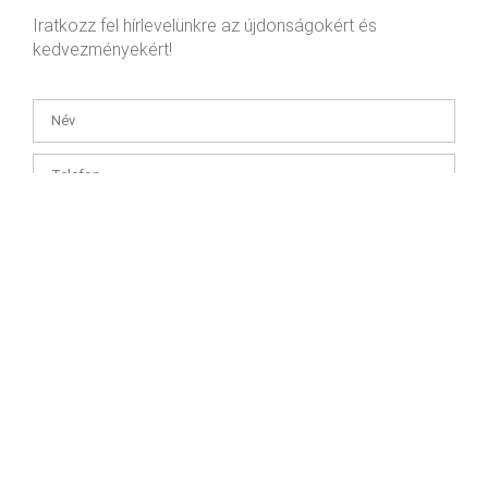
Iratkozz fel hírlevelünkre az újdonságokért és
kedvezményekért!
Az
Adatkezelési tájékoztatót
megértettem és hozzájárulok, hogy
a Health and Youth Kft. az általam megadott e-mail címemre –
hozzájárulásom visszavonásig – hírlevelet küldjön.
FELIRATKOZÁS
© 2026. Minden jog fenntartva.