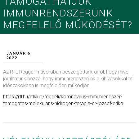
TÁMOGATHATJUK
IMMUNRENDSZERÜNK
MEGFELELŐ MŰKÖDÉSÉT?
JANUÁR 6,
2022
Az RTL Reggeli műsorában beszélgettünk arról, hogy mivel
járulhatunk hozzá, hogy immunrendszerünk a kihívásokkal teli
időszakokban is megfelelően működjön.
https://rtl.hu/rtlklub/reggeli/koronavirus-immunrendszer-
tamogatas-molekularis-hidrogen-terapia-dr-jozsef-erika