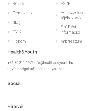
Rólunk
ÁSZF
Adatkezelési
Termékeink
tájékoztató
Blog
Szállítási
GYIK
információk
Fiókom
Impresszum
Health&Youth
+36 30 211 1979info@healthandyouth.hu
ugyfelszolgalat@healthandyouth.hu
Social
Hírlevél