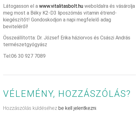
Látogasson el a
www.vitalitasbolt.hu
weboldalra és vásárolja
meg most a Béky K2-D3 liposzómás vitamin étrend-
kiegészítőt!
Gondoskodjon a napi megfelelő adag
beviteléről!
Összeállította: Dr. József Erika háziorvos és Császi András
természetgyógyász
Tel:06 30 927 7089
VÉLEMÉNY, HOZZÁSZÓLÁS?
Hozzászólás küldéséhez
be kell jelentkezni
.