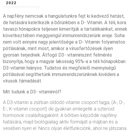
2022
A napfény nemcsak a hangulatunkra fejt ki kedvező hatást,
de hatására keletkezik a bőrünkben a D- Vitamin. A téli, kora
tavaszi hónapokra teljesen kimerítjük a tartalékainkat, ennek
következtében meggyengül immunrendszerünk ereje. Soha
nem volt ennyire nagy jelentősége a D- Vitamin folyamatos
pótlásának, mint most, amikor a vírusfertőzések ilyen
gyorsan terjednek. Átfogó D3- vitaminszint felmérés
bizonyítja, hogy a magyar lakosság 95%-a a téli hónapokban
D3-vitamin hiányos. Tudatos és megfelelő mennyiségű
pótlásával segíthetünk immunrendszerünknek kivédeni a
vírusok támadását.
Mit tudunk a D3- vitaminról?
A D3-vitamin a zsírban oldódó vitamin csoport tagja, (A-, D-,
E-, K-vitamin csoport) de gyakran emlegetik a szteroid
hormonok családtagjaként. A bőrben képződik napfény
hatására, majd biológiailag aktív formáját a májban és a
vesében nyeri el. Nincs olyan életfunkciónk, ahol ne játszana