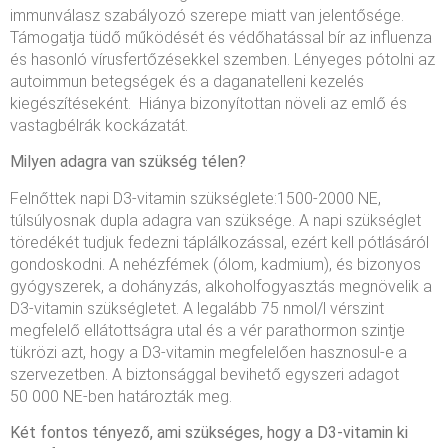
immunválasz szabályozó szerepe miatt van jelentősége.
Támogatja tüdő működését és védőhatással bír az influenza
és hasonló vírusfertőzésekkel szemben. Lényeges pótolni az
autoimmun betegségek és a daganatelleni kezelés
kiegészítéseként. Hiánya bizonyítottan növeli az emlő és
vastagbélrák kockázatát.
Milyen adagra van szükség télen?
Felnőttek napi D3-vitamin szükséglete:1500-2000 NE,
túlsúlyosnak dupla adagra van szüksége. A napi szükséglet
töredékét tudjuk fedezni táplálkozással, ezért kell pótlásáról
gondoskodni. A nehézfémek (ólom, kadmium), és bizonyos
gyógyszerek, a dohányzás, alkoholfogyasztás megnövelik a
D3-vitamin szükségletet. A legalább 75 nmol/l vérszint
megfelelő ellátottságra utal és a vér parathormon szintje
tükrözi azt, hogy a D3-vitamin megfelelően hasznosul-e a
szervezetben. A biztonsággal bevihető egyszeri adagot
50 000 NE-ben határozták meg.
Két fontos tényező, ami szükséges, hogy a D3-vitamin ki