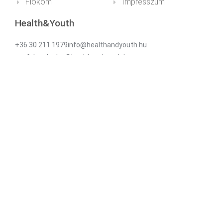
Fiókom
Impresszum
Health&Youth
+36 30 211 1979info@healthandyouth.hu
ugyfelszolgalat@healthandyouth.hu
Social
Hírlevél
Iratkozz fel hírlevelünkre az újdonságokért és
kedvezményekért!