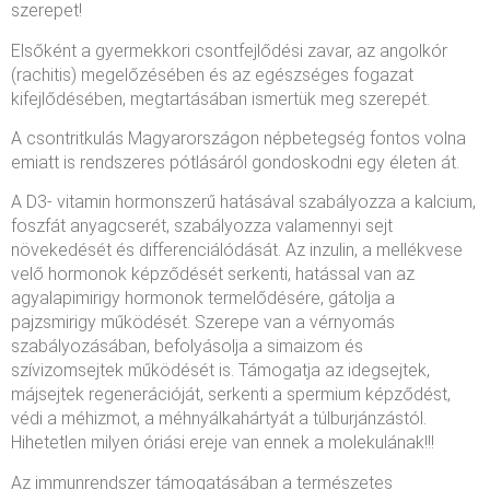
szerepet!
Elsőként a gyermekkori csontfejlődési zavar, az angolkór
(rachitis) megelőzésében és az egészséges fogazat
kifejlődésében, megtartásában ismertük meg szerepét.
A csontritkulás Magyarországon népbetegség fontos volna
emiatt is rendszeres pótlásáról gondoskodni egy életen át.
A D3- vitamin hormonszerű hatásával szabályozza a kalcium,
foszfát anyagcserét, szabályozza valamennyi sejt
növekedését és differenciálódását. Az inzulin, a mellékvese
velő hormonok képződését serkenti, hatással van az
agyalapimirigy hormonok termelődésére, gátolja a
pajzsmirigy működését. Szerepe van a vérnyomás
szabályozásában, befolyásolja a simaizom és
szívizomsejtek működését is. Támogatja az idegsejtek,
májsejtek regenerációját, serkenti a spermium képződést,
védi a méhizmot, a méhnyálkahártyát a túlburjánzástól.
Hihetetlen milyen óriási ereje van ennek a molekulának!!!
Az immunrendszer támogatásában a természetes