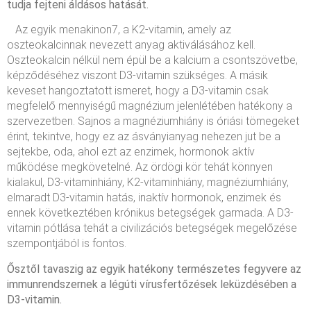
tudja fejteni áldásos hatását.
Az egyik menakinon7, a K2-vitamin, amely az
oszteokalcinnak nevezett anyag aktiválásához kell.
Oszteokalcin nélkül nem épül be a kalcium a csontszövetbe,
képződéséhez viszont D3-vitamin szükséges. A másik
keveset hangoztatott ismeret, hogy a D3-vitamin csak
megfelelő mennyiségű magnézium jelenlétében hatékony a
szervezetben. Sajnos a magnéziumhiány is óriási tömegeket
érint, tekintve, hogy ez az ásványianyag nehezen jut be a
sejtekbe, oda, ahol ezt az enzimek, hormonok aktív
működése megkövetelné. Az ördögi kör tehát könnyen
kialakul, D3-vitaminhiány, K2-vitaminhiány, magnéziumhiány,
elmaradt D3-vitamin hatás, inaktív hormonok, enzimek és
ennek következtében krónikus betegségek garmada. A D3-
vitamin pótlása tehát a civilizációs betegségek megelőzése
szempontjából is fontos.
Ősztől tavaszig az egyik hatékony természetes fegyvere az
immunrendszernek a légúti vírusfertőzések leküzdésében a
D3-vitamin.