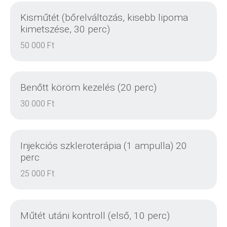
Kisműtét (bőrelváltozás, kisebb lipoma
RÉSZLETEK
kimetszése, 30 perc)
50 000 Ft
Benőtt köröm kezelés (20 perc)
RÉSZLETEK
30 000 Ft
Injekciós szkleroterápia (1 ampulla) 20
RÉSZLETEK
perc
25 000 Ft
RÉSZLETEK
Műtét utáni kontroll (első, 10 perc)