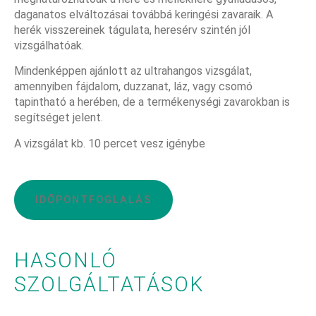
daganatos elváltozásai továbbá keringési zavaraik. A
herék visszereinek tágulata, heresérv szintén jól
vizsgálhatóak.
Mindenképpen ajánlott az ultrahangos vizsgálat,
amennyiben fájdalom, duzzanat, láz, vagy csomó
tapintható a herében, de a termékenységi zavarokban is
segítséget jelent.
A vizsgálat kb. 10 percet vesz igénybe
IDŐPONTFOGLALÁS
HASONLÓ
SZOLGÁLTATÁSOK