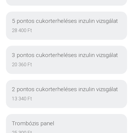
RÉSZLETEK
5 pontos cukorterheléses inzulin vizsgálat
28 400 Ft
3 pontos cukorterheléses inzulin vizsgálat
RÉSZLETEK
20 360 Ft
2 pontos cukorterheléses inzulin vizsgálat
RÉSZLETEK
13 340 Ft
Trombózis panel
RÉSZLETEK
25 300 Ft