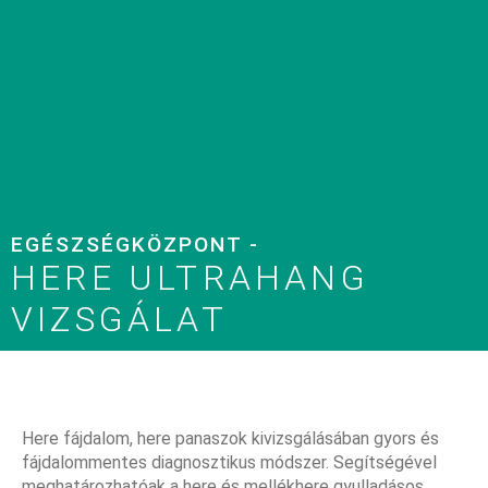
EGÉSZSÉGKÖZPONT -
HERE ULTRAHANG
VIZSGÁLAT
Here fájdalom, here panaszok kivizsgálásában gyors és
fájdalommentes diagnosztikus módszer. Segítségével
meghatározhatóak a here és mellékhere gyulladásos,