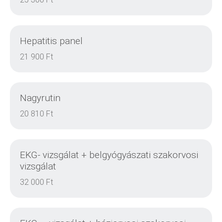
Hepatitis panel
RÉSZLETEK
21 900 Ft
Nagyrutin
RÉSZLETEK
20 810 Ft
EKG- vizsgálat + belgyógyászati szakorvosi
vizsgálat
RÉSZLETEK
32 000 Ft
RÉSZLETEK