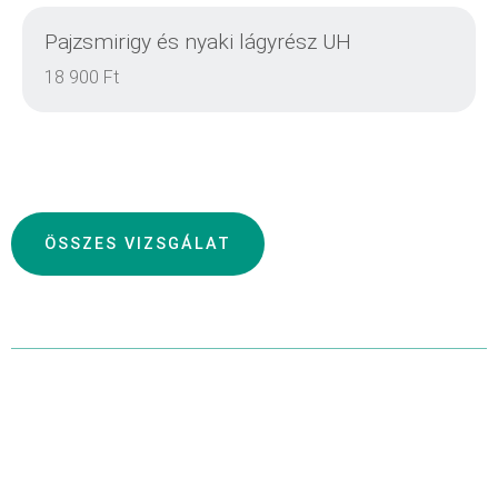
Pajzsmirigy és nyaki lágyrész UH
RÉSZLETEK
18 900 Ft
RÉSZLETEK
ÖSSZES VIZSGÁLAT
RÉSZLETEK
RÉSZLETEK
Menü