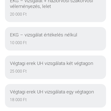
EKG – vizsgálat + háziorvosi szakorvosi
véleményezés, lelet
20 000 Ft
RÉSZLETEK
EKG – vizsgálat értékelés nélkül
10 000 Ft
RÉSZLETEK
Végtagi erek UH vizsgálata két végtagon
25 000 Ft
Végtagi erek UH vizsgálata egy végtagon
RÉSZLETEK
18 000 Ft