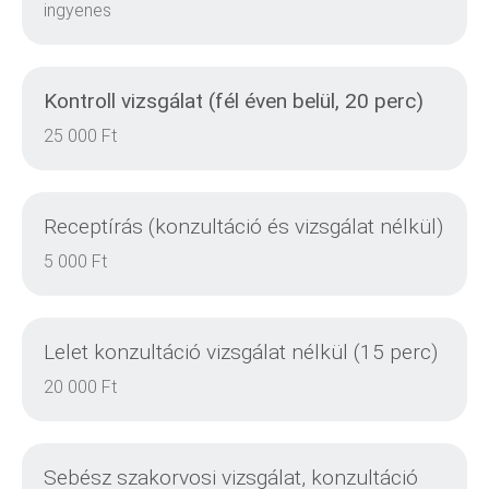
ingyenes
Kontroll vizsgálat (fél éven belül, 20 perc)
RÉSZLETEK
25 000 Ft
Receptírás (konzultáció és vizsgálat nélkül)
RÉSZLETEK
5 000 Ft
Lelet konzultáció vizsgálat nélkül (15 perc)
RÉSZLETEK
20 000 Ft
Sebész szakorvosi vizsgálat, konzultáció