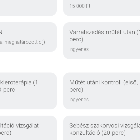
15 000 Ft
N
Varratszedés műtét után (
perc)
al meghatározott díj)
ingyenes
RÉSZLETEK
RÉSZLETEK
zkleroterápia (1
Műtét utáni kontroll (első,
0 perc
perc)
ingyenes
RÉSZLETEK
RÉSZLETEK
ltáció vizsgálat
Sebész szakorvosi vizsgála
perc)
konzultáció (20 perc)