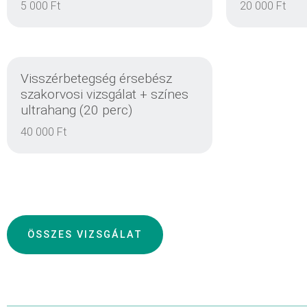
5 000 Ft
20 000 Ft
RÉSZLETEK
Visszérbetegség érsebész
szakorvosi vizsgálat + színes
ultrahang (20 perc)
40 000 Ft
RÉSZLETEK
ÖSSZES VIZSGÁLAT
RÉSZLETEK