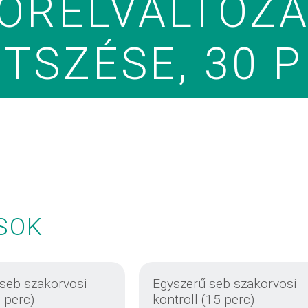
ŐRELVÁLTOZÁ
TSZÉSE, 30 P
SOK
 seb szakorvosi
Egyszerű seb szakorvosi
0 perc)
kontroll (15 perc)