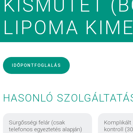
KISMŰTÉT (B
LIPOMA KIME
IDŐPONTFOGLALÁS
HASONLÓ SZOLGÁLTATÁ
Sürgősségi felár (csak
Komplikált
telefonos egyeztetés alapján)
kontroll (3