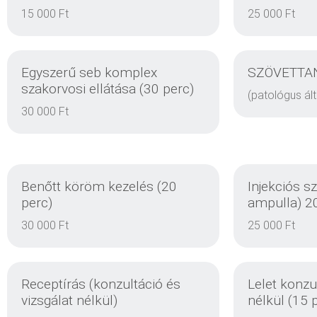
15 000 Ft
25 000 Ft
Egyszerű seb komplex
SZÖVETTA
szakorvosi ellátása (30 perc)
(patológus ált
30 000 Ft
RÉSZLETEK
Benőtt köröm kezelés (20
Injekciós s
perc)
ampulla) 2
30 000 Ft
25 000 Ft
RÉSZLETEK
Receptírás (konzultáció és
Lelet konzu
vizsgálat nélkül)
nélkül (15 