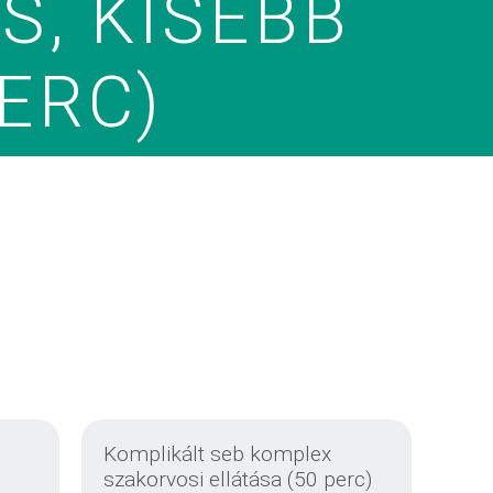
S, KISEBB
ERC)
Komplikált seb komplex
szakorvosi ellátása (50 perc)