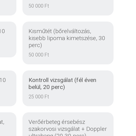
50 000 Ft
10
Kisműtét (bőrelváltozás,
kisebb lipoma kimetszése, 30
perc)
50 000 Ft
RÉSZLETEK
 10
Kontroll vizsgálat (fél éven
belül, 20 perc)
25 000 Ft
RÉSZLETEK
t,
Verőérbeteg érsebész
szakorvosi vizsgálat + Doppler
ultrahang (20-30 perc)