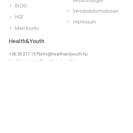
Bestimmungen
BLOG
Versandinformationen
HGF
Impressum
Mein Konto
Health&Youth
+36 30 211 1979info@healthandyouth.hu
Ugyfelszolgalat@healthandyouth.hu
Social
Newsletter
Abonnieren Sie unseren Newsletter für Neuigkeiten und
Rabatte!