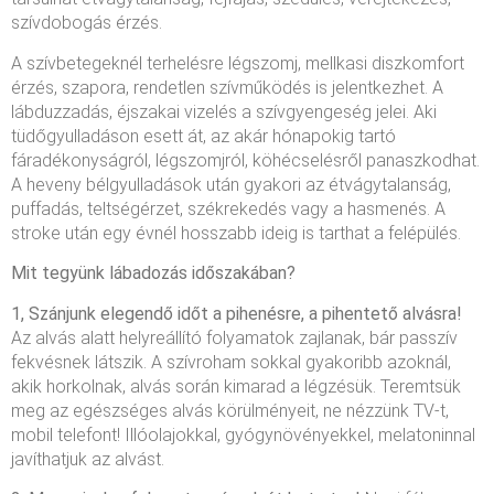
szívdobogás érzés.
A szívbetegeknél terhelésre légszomj, mellkasi diszkomfort
érzés, szapora, rendetlen szívműködés is jelentkezhet. A
lábduzzadás, éjszakai vizelés a szívgyengeség jelei. Aki
tüdőgyulladáson esett át, az akár hónapokig tartó
fáradékonyságról, légszomjról, köhécselésről panaszkodhat.
A heveny bélgyulladások után gyakori az étvágytalanság,
puffadás, teltségérzet, székrekedés vagy a hasmenés. A
stroke után egy évnél hosszabb ideig is tarthat a felépülés.
Mit tegyünk lábadozás időszakában?
1, Szánjunk elegendő időt a pihenésre, a pihentető alvásra!
Az alvás alatt helyreállító folyamatok zajlanak, bár passzív
fekvésnek látszik. A szívroham sokkal gyakoribb azoknál,
akik horkolnak, alvás során kimarad a légzésük. Teremtsük
meg az egészséges alvás körülményeit, ne nézzünk TV-t,
mobil telefont! Illóolajokkal, gyógynövényekkel, melatoninnal
javíthatjuk az alvást.