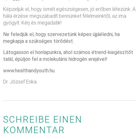
Képzeljük el, hogy ismét egészségesen, jó erőben létezünk. A
hála érzése megszabadít bennünket félelmeinktől, az ima
gyógyít. Kérj és megadatik!
Ne feledjük el, hogy szervezetünk képes újjáéledni, ha
megkapja a szükséges törődést.
Látogasson el honlapunkra, ahol számos étrend-kiegészítőt
talál, épüljön fel a molekuláris hidrogén erejével!
www.healthandyouth.hu
Dr. József Erika
SCHREIBE EINEN
KOMMENTAR