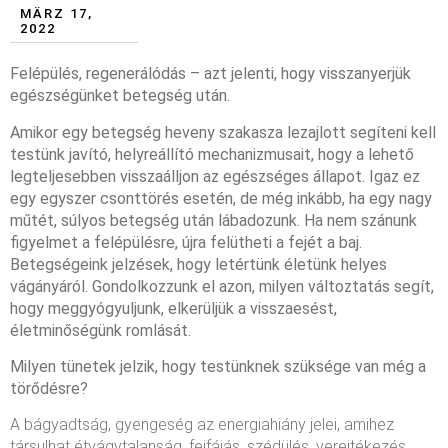
MÄRZ 17,
2022
Felépülés, regenerálódás – azt jelenti, hogy visszanyerjük
egészségünket betegség után.
Amikor egy betegség heveny szakasza lezajlott segíteni kell
testünk javító, helyreállító mechanizmusait, hogy a lehető
legteljesebben visszaálljon az egészséges állapot. Igaz ez
egy egyszer csonttörés esetén, de még inkább, ha egy nagy
műtét, súlyos betegség után lábadozunk. Ha nem szánunk
figyelmet a felépülésre, újra felütheti a fejét a baj.
Betegségeink jelzések, hogy letértünk életünk helyes
vágányáról. Gondolkozzunk el azon, milyen változtatás segít,
hogy meggyógyuljunk, elkerüljük a visszaesést,
életminőségünk romlását.
Milyen tünetek jelzik, hogy testünknek szüksége van még a
törődésre?
A bágyadtság, gyengeség az energiahiány jelei, amihez
társulhat étvágytalanság, fejfájás, szédülés, verejtékezés,