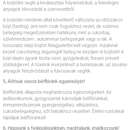
A böjtölés segíti a kiválasztási folyamatokat, a felesleges
anyagok távozását a szervezetből.
A böjtölés mindenki által követhető változata az időszakos
böjt (fasting), ami nem csak fogyáshoz vezet, de számos
betegség megelőzésében hatékony, mint a cukorbaj,
szívérrendszeri-, autoimmun betegségek vagy a rák. A
hosszabb idejű böjtöt felügyelettel kell végezni. Inzulinnal
kezelt cukorbeteg, legyengült beteg ne kezdjen el böjtölni! A
böjt idején igyunk tiszta vizet, gyógyteákat, frissen préselt
zöldséglevet. A toxinok kivezetését a huminsavak, az ásványi
anyagok felszívódását a fulvosavak segítik.
5, Állítsuk vissza bélflóránk egyensúlyát!
Bélflóránk állapota meghatározza egészségünket. Az
antibiotikumok, gyógyszerek károsítják bélflóránkat,
immunrendszerünk gyengeségéhez, elhízáshoz,
cukorbetegséghez, sőt bélrákhoz vezethet. Élelmi rostokkal
tápláljuk bélflóránkat!
6, Higgyünk a felépülésünkben, meditáljunk, imádkozzunk!