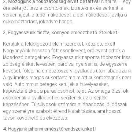
2, Mozogjunk a fokozatosság elvét betartva!
Napi fél – egy
óra séta jót tesz a csontoknak, ízületeknek és serkenti a
vérkeringést, a tüdő működését, a bél működését, javítja a
cukorháztartást, jókedvre hangol.
3, Fogyasszunk tiszta, könnyen emészthető ételeket!
Kerüljük a feldolgozott élelmiszereket, kész ételeket!
Nagyanyáink hosszan főtt csontlevest, erőlevest adtak a
lábadozó betegeknek. Fogyasszunk naponta többször friss
zöldségféléket levesben, párolva, nyersen is, de egyszerre
keveset, főleg, ha emésztőszervi gyulladás után lábadozunk.
A gyümölcs magas cukortartalma miatt cukorbetegnek nem
való. Autoimmun betegek kerüljék a hüvelyeseket,
káposztaféléket, a paradicsomot, tejet. Az omega-3 zsírok
csökkentik a gyulladást és segítenek az új sejtek
képzésében. Túlsúlyosok számára a lábadozás jó időszak
egy személyre szabott étrend kialakítására, ami hosszú
távon követhető és élvezetes.
4, Hagyjunk pihenni emésztőrendszerünket!