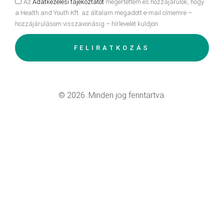
Az
Adatkezelési tájékoztatót
megértettem és hozzájárulok, hogy
a Health and Youth Kft. az általam megadott e-mail címemre –
hozzájárulásom visszavonásig – hírlevelet küldjön.
FELIRATKOZÁS
© 2026. Minden jog fenntartva.