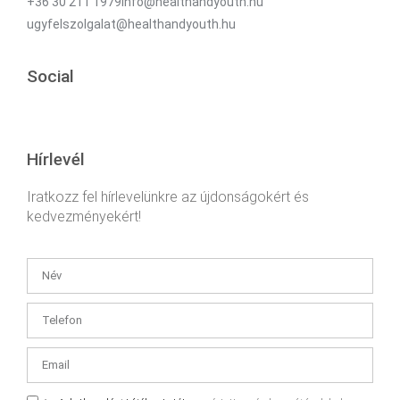
+36 30 211 1979info@healthandyouth.hu
ugyfelszolgalat@healthandyouth.hu
Social
Hírlevél
Iratkozz fel hírlevelünkre az újdonságokért és
kedvezményekért!