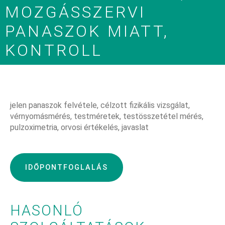
MOZGÁSSZERVI
PANASZOK MIATT,
KONTROLL
jelen panaszok felvétele, célzott fizikális vizsgálat,
vérnyomásmérés, testméretek, testösszetétel mérés,
pulzoximetria, orvosi értékelés, javaslat
IDŐPONTFOGLALÁS
HASONLÓ