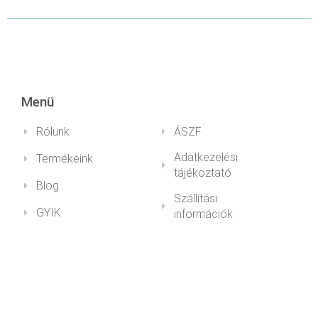
RÉSZLETEK
Menü
Rólunk
ÁSZF
Adatkezelési
Termékeink
tájékoztató
Blog
Szállítási
GYIK
információk
Fiókom
Impresszum
Health&Youth
+36 30 211 1979info@healthandyouth.hu