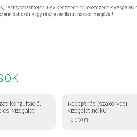
 has) , vérnyomásmérés, EKG készítése és leletezése kivizsgálási 
szerei dobozát vagy részletes listát hozzon magával!
SOK
ati konzultáció,
Receptírás (szakorvosi
elés, vizsgálat
vizsgálat nélkül)
10 000 Ft