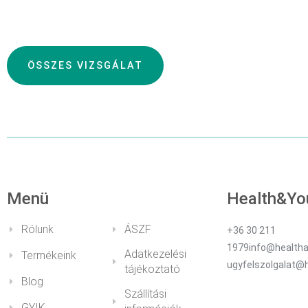
ÖSSZES VIZSGÁLAT
RÉSZLETEK
Menü
Health&Yo
Rólunk
ÁSZF
+36 30 211
1979info@healtha
Adatkezelési
Termékeink
ugyfelszolgalat@
tájékoztató
Blog
Szállítási
GYIK