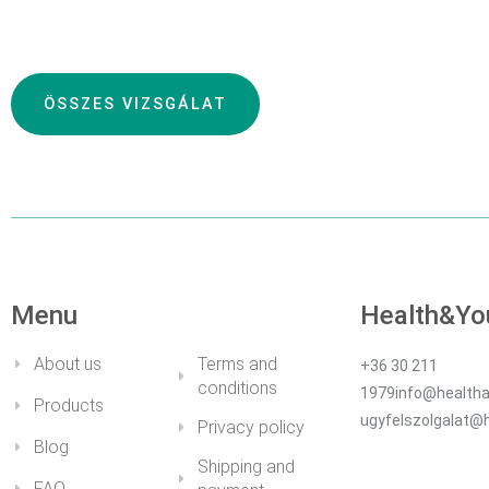
ÖSSZES VIZSGÁLAT
DETAILS
Menu
Health&Yo
About us
Terms and
+36 30 211
conditions
1979info@healtha
Products
ugyfelszolgalat@
Privacy policy
Blog
Shipping and
FAQ