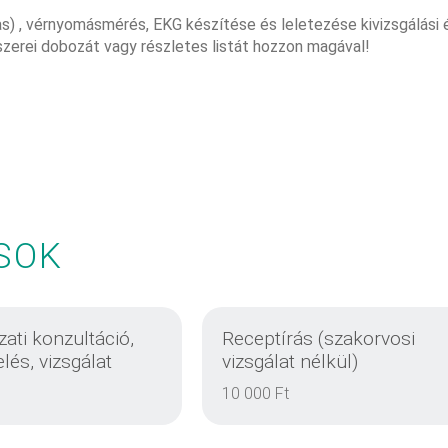
 has) , vérnyomásmérés, EKG készítése és leletezése kivizsgálási 
szerei dobozát vagy részletes listát hozzon magával!
SOK
ati konzultáció,
Receptírás (szakorvosi
elés, vizsgálat
vizsgálat nélkül)
10 000 Ft