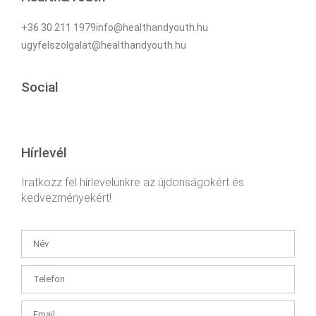
+36 30 211 1979info@healthandyouth.hu
ugyfelszolgalat@healthandyouth.hu
Social
Hírlevél
Iratkozz fel hírlevelünkre az újdonságokért és
kedvezményekért!