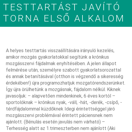
TESTTARTÁST JAVÍTÓ
TORNA ELSŐ ALKALOM
A helyes testtartás visszaállítására irányuló kezelés,
amikor mozgás gyakorlatokkal segítünk a krónikus
mozgásszervi fájdalmak enyhítésében. A jelen állapot
felmérése után, személyre szabott gyakorlatsorozattal
és annak betanításával (otthon is végzendő a sikeresség
érdekében!) újra programozhatjuk mozgatórendszerünket.
Így újra örülhetünk a mozgásnak, fájdalom nélkül. Kiknek
javasoljuk: – alapvetően mindenkinek, 6 éves kortól –
sportolóknak – krónikus nyak, -váll, -hát, -derék, -csípő, -
térdfájdalommal küzdőknek Idegi érintettséggel járó
mozgásszervi problémával érintett páciensnek nem
ajánlott. (Bénulás esetén javulás nem várható) –
Terhesség alatt az 1.trimeszterben nem ajánlott (Aki