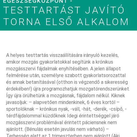
EGÉSZSÉGKÖZPONT -
TESTTARTÁST JAVÍTÓ
TORNA ELSŐ ALKALOM
A helyes testtartás visszaállítására irányuló kezelés,
amikor mozgás gyakorlatokkal segítünk a krónikus
mozgásszervi fájdalmak enyhítésében. A jelen állapot
felmérése után, személyre szabott gyakorlatsorozattal
és annak betanításával (otthon is végzendő a sikeresség
érdekében!) újra programozhatjuk mozgatórendszerünket.
Így újra örülhetünk a mozgásnak, fájdalom nélkül. Kiknek
javasoljuk: – alapvetően mindenkinek, 6 éves kortól –
sportolóknak – krónikus nyak, -váll, -hát, -derék, -csípő, -
térdfájdalommal küzdőknek Idegi érintettséggel járó
mozgásszervi problémával érintett páciensnek nem
ajánlott. (Bénulás esetén javulás nem várható) –
Terhesség alatt az 1.trimeszterben nem ajánlott (Aki