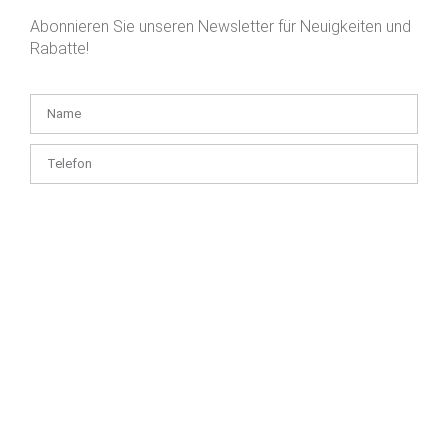
Abonnieren Sie unseren Newsletter für Neuigkeiten und
Rabatte!
Ich habe die
die Informationen zur Datenverwaltung
verstanden
und bin damit einverstanden, dass Health and Youth Kft. einen
Newsletter an die von mir angegebene E-Mail-Adresse sendet – bis
zum Widerruf meiner Einwilligung.
ABONNEMENT