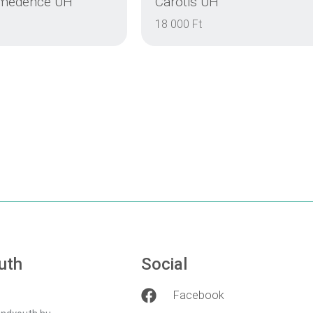
smedence UH
Carotis UH
18 000 Ft
EINZELHEITEN
EINZELHEITEN
EINZELHEITEN
EINZELHEITEN
uth
Social
Facebook