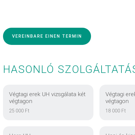
VEREINBARE EINEN TERMIN
HASONLÓ SZOLGÁLTATÁ
Végtagi erek UH vizsgálata két
Végtagi ere
végtagon
végtagon
25 000 Ft
18 000 Ft