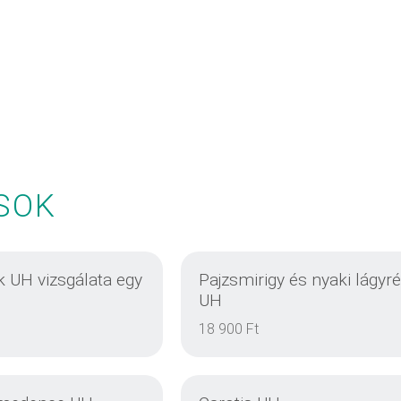
SOK
k UH vizsgálata egy
Pajzsmirigy és nyaki lágyr
UH
18 900 Ft