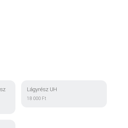
ész
Lágyrész UH
18 000 Ft