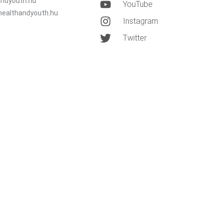
ndyouth.hu
YouTube
healthandyouth.hu
Instagram
Twitter