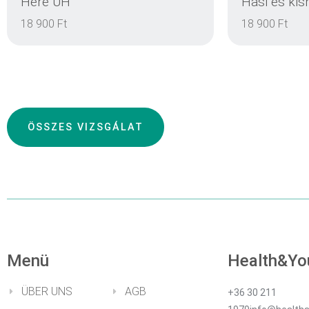
Here UH
Hasi és ki
18 900 Ft
18 900 Ft
EINZELHEITEN
ÖSSZES VIZSGÁLAT
EINZELHEITEN
Menü
Health&Yo
ÜBER UNS
AGB
+36 30 211