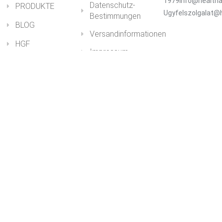
1979info@healtha
Datenschutz-
PRODUKTE
Ugyfelszolgalat@
Bestimmungen
BLOG
Versandinformationen
HGF
Impressum
Mein Konto
© 2026. Minden jog fenntartva.