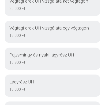
Végtagi erek UH vizsgálata két végtagon
25 000 Ft
Végtagi erek UH vizsgálata egy végtagon
18 000 Ft
Pajzsmirigy és nyaki lágyrész UH
18 900 Ft
Lágyrész UH
EINZELHEITEN
18 000 Ft