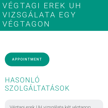
VÉGTAGI EREK UH
VIZSGÁLATA EGY
VÉGTAGON
APPOINTMENT
HASONLÓ
SZOLGÁLTATÁSOK
Végtagi erek UH vizsgálata két végtagon