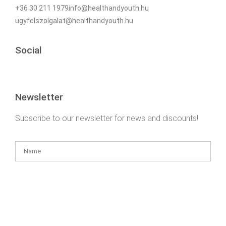
+36 30 211 1979info@healthandyouth.hu
ugyfelszolgalat@healthandyouth.hu
Social
Newsletter
Subscribe to our newsletter for news and discounts!
I have understood the
data management information
and I