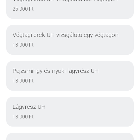
25 000 Ft
Végtagi erek UH vizsgálata egy végtagon
18 000 Ft
Pajzsmirigy és nyaki lágyrész UH
18 900 Ft
Lágyrész UH
DETAILS
18 000 Ft