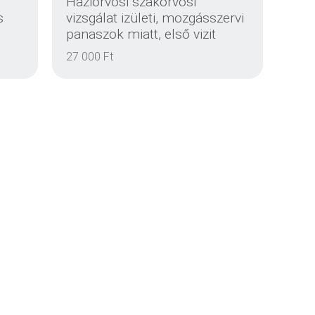
Háziorvosi szakorvosi
s
vizsgálat izületi, mozgásszervi
panaszok miatt, első vizit
EINZELHEITEN
27 000 Ft
EINZELHEITEN