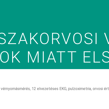
SZAKORVOSI 
OK MIATT ELS
t, vérnyomásmérés, 12 elvezetéses EKG, pulzoximetria, orvosi ért