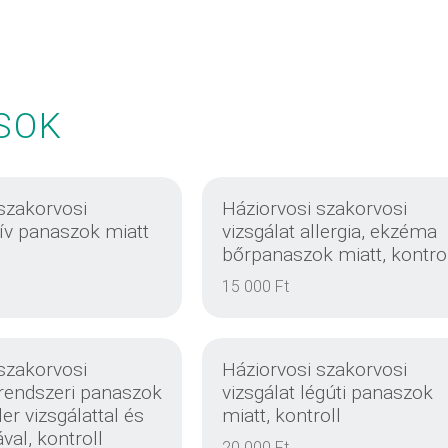
SOK
szakorvosi
Háziorvosi szakorvosi
zív panaszok miatt
vizsgálat allergia, ekzéma
bőrpanaszok miatt, kontro
15 000 Ft
szakorvosi
Háziorvosi szakorvosi
rrendszeri panaszok
vizsgálat légúti panaszok
er vizsgálattal és
miatt, kontroll
ával, kontroll
20 000 Ft