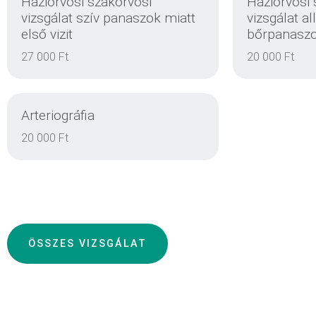
Háziorvosi szakorvosi
Háziorvosi 
vizsgálat szív panaszok miatt
vizsgálat a
első vizit
bőrpanaszok
EINZELHEITEN
27 000 Ft
20 000 Ft
Arteriográfia
20 000 Ft
EINZELHEITEN
ÖSSZES VIZSGÁLAT
EINZELHEITEN