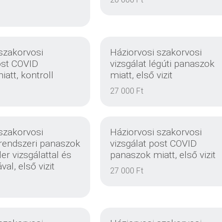
EINZELHEITEN
EINZELHEITEN
szakorvosi
Háziorvosi szakorvosi
ost COVID
vizsgálat légúti panaszok
att, kontroll
miatt, első vizit
EINZELHEITEN
EINZELHEITEN
27 000 Ft
szakorvosi
Háziorvosi szakorvosi
rrendszeri panaszok
vizsgálat post COVID
er vizsgálattal és
panaszok miatt, első vizit
val, első vizit
27 000 Ft
EINZELHEITEN
EINZELHEITEN