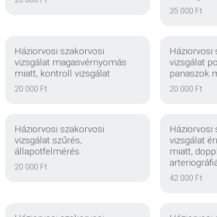
EINZELHEITEN
35 000 Ft
Háziorvosi szakorvosi
Háziorvosi 
vizsgálat magasvérnyomás
vizsgálat p
miatt, kontroll vizsgálat
panaszok mi
EINZELHEITEN
20 000 Ft
20 000 Ft
Háziorvosi szakorvosi
Háziorvosi 
vizsgálat szűrés,
vizsgálat é
állapotfelmérés
miatt, doppl
arteriográfiá
20 000 Ft
EINZELHEITEN
42 000 Ft