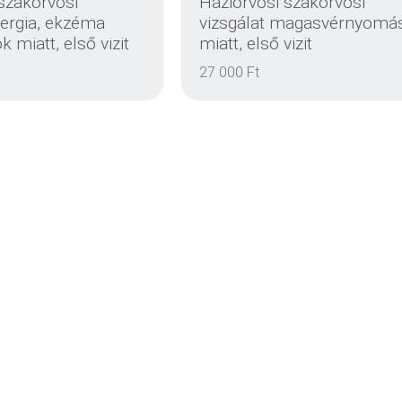
szakorvosi
Háziorvosi szakorvosi
llergia, ekzéma
vizsgálat magasvérnyomá
 miatt, első vizit
miatt, első vizit
EINZELHEITEN
EINZELHEITEN
27 000 Ft
EINZELHEITEN
EINZELHEITEN