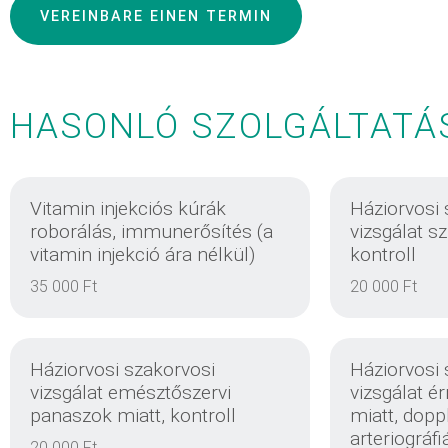
VEREINBARE EINEN TERMIN
HASONLÓ SZOLGÁLTATÁ
Vitamin injekciós kúrák
Háziorvosi 
roborálás, immunerősítés (a
vizsgálat s
vitamin injekció ára nélkül)
kontroll
35 000 Ft
20 000 Ft
Háziorvosi szakorvosi
Háziorvosi 
vizsgálat emésztőszervi
vizsgálat é
panaszok miatt, kontroll
miatt, doppl
arteriográfi
20 000 Ft