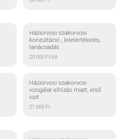
EINZELHEITEN
Háziorvosi szakorvosi
konzultáció , leletértékelés,
tanácsadás
EINZELHEITEN
20 000 Ft-tól
Háziorvosi szakorvosi
vizsgálat elhízás miatt, első
vizit
27 000 Ft
EINZELHEITEN