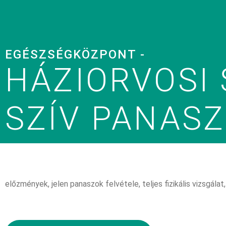
EGÉSZSÉGKÖZPONT -
HÁZIORVOSI 
SZÍV PANASZ
előzmények, jelen panaszok felvétele, teljes fizikális vizsgála