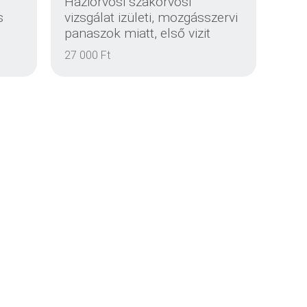
Háziorvosi szakorvosi
s
vizsgálat izületi, mozgásszervi
panaszok miatt, első vizit
EINZELHEITEN
27 000 Ft
EINZELHEITEN