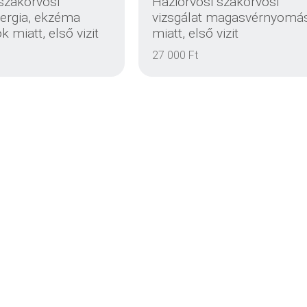
szakorvosi
Háziorvosi szakorvosi
llergia, ekzéma
vizsgálat magasvérnyomá
 miatt, első vizit
miatt, első vizit
EINZELHEITEN
EINZELHEITEN
27 000 Ft
EINZELHEITEN
EINZELHEITEN