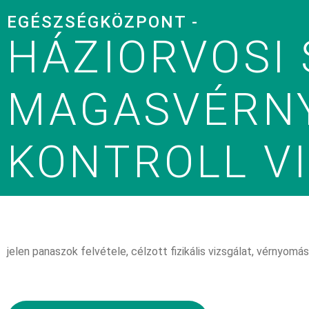
EGÉSZSÉGKÖZPONT -
HÁZIORVOSI 
MAGASVÉRNY
KONTROLL V
jelen panaszok felvétele, célzott fizikális vizsgálat, vérnyomás