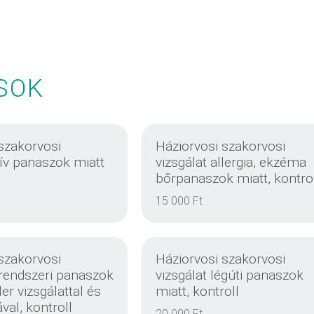
SOK
szakorvosi
Háziorvosi szakorvosi
zív panaszok miatt
vizsgálat allergia, ekzéma
bőrpanaszok miatt, kontro
15 000 Ft
szakorvosi
Háziorvosi szakorvosi
rrendszeri panaszok
vizsgálat légúti panaszok
er vizsgálattal és
miatt, kontroll
ával, kontroll
20 000 Ft