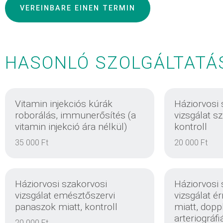
VEREINBARE EINEN TERMIN
HASONLÓ SZOLGÁLTATÁ
Vitamin injekciós kúrák
Háziorvosi 
roborálás, immunerősítés (a
vizsgálat s
vitamin injekció ára nélkül)
kontroll
35 000 Ft
20 000 Ft
Háziorvosi szakorvosi
Háziorvosi 
vizsgálat emésztőszervi
vizsgálat é
panaszok miatt, kontroll
miatt, doppl
arteriográfi
20 000 Ft