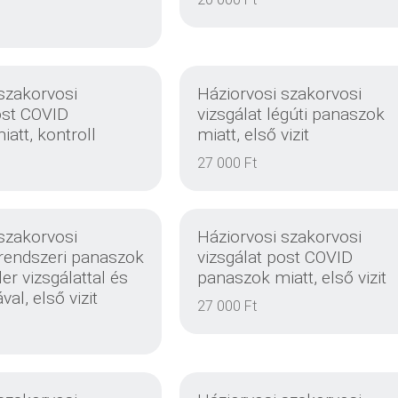
EINZELHEITEN
EINZELHEITEN
szakorvosi
Háziorvosi szakorvosi
ost COVID
vizsgálat légúti panaszok
att, kontroll
miatt, első vizit
EINZELHEITEN
EINZELHEITEN
27 000 Ft
szakorvosi
Háziorvosi szakorvosi
rrendszeri panaszok
vizsgálat post COVID
er vizsgálattal és
panaszok miatt, első vizit
val, első vizit
27 000 Ft
EINZELHEITEN
EINZELHEITEN