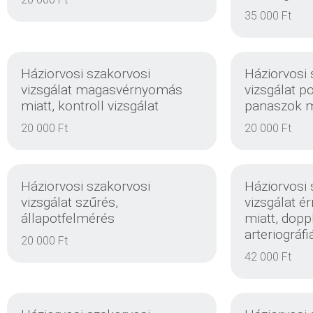
EINZELHEITEN
35 000 Ft
Háziorvosi szakorvosi
Háziorvosi 
vizsgálat magasvérnyomás
vizsgálat p
miatt, kontroll vizsgálat
panaszok mi
EINZELHEITEN
20 000 Ft
20 000 Ft
Háziorvosi szakorvosi
Háziorvosi 
vizsgálat szűrés,
vizsgálat é
állapotfelmérés
miatt, doppl
arteriográfiá
20 000 Ft
EINZELHEITEN
42 000 Ft