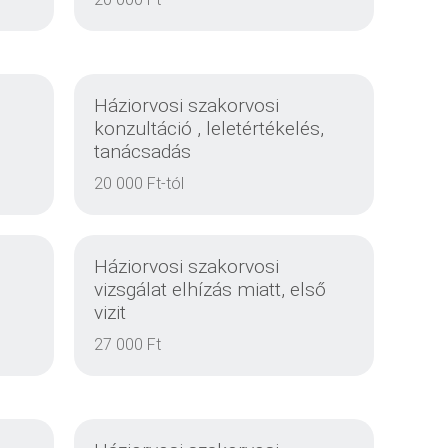
EINZELHEITEN
Háziorvosi szakorvosi
konzultáció , leletértékelés,
tanácsadás
EINZELHEITEN
20 000 Ft-tól
Háziorvosi szakorvosi
vizsgálat elhízás miatt, első
vizit
27 000 Ft
EINZELHEITEN