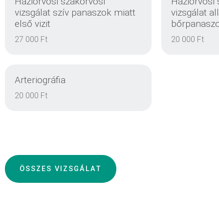
Háziorvosi szakorvosi
Háziorvosi 
vizsgálat szív panaszok miatt
vizsgálat a
első vizit
bőrpanaszok
EINZELHEITEN
27 000 Ft
20 000 Ft
Arteriográfia
20 000 Ft
EINZELHEITEN
ÖSSZES VIZSGÁLAT
EINZELHEITEN