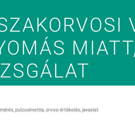
SZAKORVOSI 
OMÁS MIATT
IZSGÁLAT
mérés, pulzoximetria, orvosi értékelés, javaslat