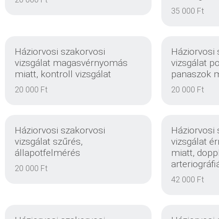
EINZELHEITEN
35 000 Ft
Háziorvosi szakorvosi
Háziorvosi 
vizsgálat magasvérnyomás
vizsgálat p
miatt, kontroll vizsgálat
panaszok mi
EINZELHEITEN
20 000 Ft
20 000 Ft
Háziorvosi szakorvosi
Háziorvosi 
vizsgálat szűrés,
vizsgálat é
állapotfelmérés
miatt, doppl
arteriográfiá
20 000 Ft
EINZELHEITEN
42 000 Ft