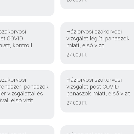
EINZELHEITEN
EINZELHEITEN
szakorvosi
Háziorvosi szakorvosi
ost COVID
vizsgálat légúti panaszok
att, kontroll
miatt, első vizit
EINZELHEITEN
EINZELHEITEN
27 000 Ft
szakorvosi
Háziorvosi szakorvosi
rrendszeri panaszok
vizsgálat post COVID
er vizsgálattal és
panaszok miatt, első vizit
val, első vizit
27 000 Ft
EINZELHEITEN
EINZELHEITEN