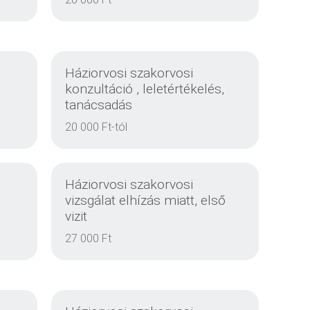
EINZELHEITEN
Háziorvosi szakorvosi
konzultáció , leletértékelés,
tanácsadás
EINZELHEITEN
20 000 Ft-tól
Háziorvosi szakorvosi
vizsgálat elhízás miatt, első
vizit
27 000 Ft
EINZELHEITEN