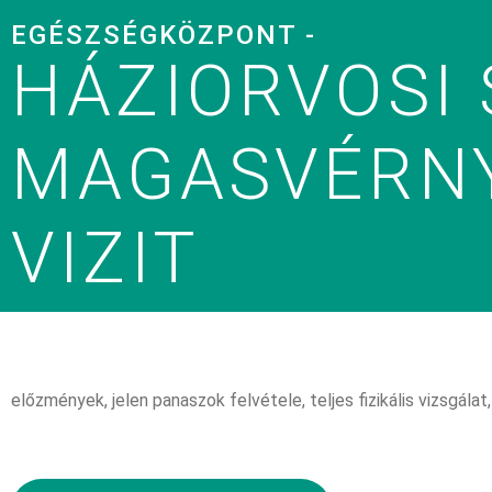
EGÉSZSÉGKÖZPONT -
HÁZIORVOSI 
MAGASVÉRNY
VIZIT
előzmények, jelen panaszok felvétele, teljes fizikális vizsgála