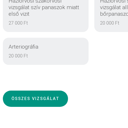
Háziorvosi szakorvosi
Háziorvosi 
vizsgálat szív panaszok miatt
vizsgálat a
első vizit
bőrpanaszok
EINZELHEITEN
27 000 Ft
20 000 Ft
Arteriográfia
20 000 Ft
EINZELHEITEN
ÖSSZES VIZSGÁLAT
EINZELHEITEN