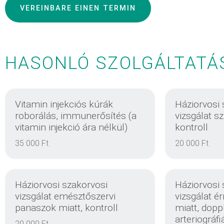
VEREINBARE EINEN TERMIN
HASONLÓ SZOLGÁLTATÁ
Vitamin injekciós kúrák
Háziorvosi 
roborálás, immunerősítés (a
vizsgálat s
vitamin injekció ára nélkül)
kontroll
35 000 Ft
20 000 Ft
Háziorvosi szakorvosi
Háziorvosi 
vizsgálat emésztőszervi
vizsgálat é
panaszok miatt, kontroll
miatt, doppl
arteriográfi
20 000 Ft