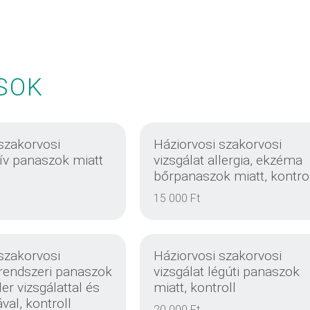
SOK
szakorvosi
Háziorvosi szakorvosi
zív panaszok miatt
vizsgálat allergia, ekzéma
bőrpanaszok miatt, kontro
15 000 Ft
szakorvosi
Háziorvosi szakorvosi
rrendszeri panaszok
vizsgálat légúti panaszok
er vizsgálattal és
miatt, kontroll
ával, kontroll
20 000 Ft