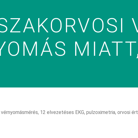
SZAKORVOSI 
OMÁS MIATT,
t, vérnyomásmérés, 12 elvezetéses EKG, pulzoximetria, orvosi ért