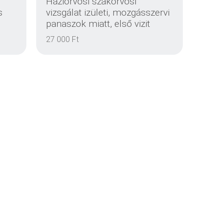
Háziorvosi szakorvosi
s
vizsgálat izületi, mozgásszervi
panaszok miatt, első vizit
EINZELHEITEN
27 000 Ft
EINZELHEITEN