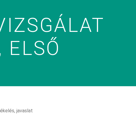
VIZSGÁLAT
 ELSŐ
ékelés, javaslat