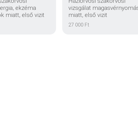
szakorvosi
Háziorvosi szakorvosi
llergia, ekzéma
vizsgálat magasvérnyomá
 miatt, első vizit
miatt, első vizit
EINZELHEITEN
EINZELHEITEN
27 000 Ft
EINZELHEITEN
EINZELHEITEN